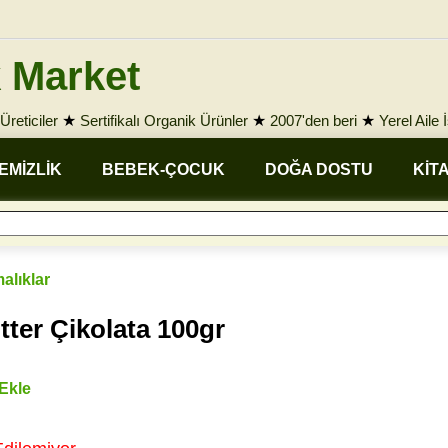
 Market
Üreticiler
★
Sertifikalı Organik Ürünler
★
2007'den beri
★
Yerel Aile 
EMİZLİK
BEBEK-ÇOCUK
DOĞA DOSTU
KİT
malıklar
tter Çikolata 100gr
 Ekle