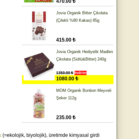
470.00 ₺
Jovia Organik Bitter Çikolata
(Çilekli %80 Kakao) 85g
415.00 ₺
Jovia Organik Hediyelik Madlen
Çikolata (Sütlü&Bitter) 240g
1350.00 ₺
İndirim
1080.00 ₺
MOM Organik Bonbon Meyveli
Şeker 112g
235.00 ₺
k
(=ekolojik, biyolojik), üretimde kimyasal girdi