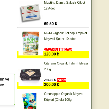
Mastiha Damla Sakızlı Ciklet
12 Adet
69.50 ₺
MOM Organik Lolipop Tropikal
Meyveli Şeker 10 adet
2 ALANA 1 BEDAVA
120.00 ₺
Cityfarm Organik Tahin Helvası
200g
rım ve
250.00 ₺
İndirim
200.00 ₺
 ve
Greenapple Organik Meyve
Küpleri (Çilek) 100g