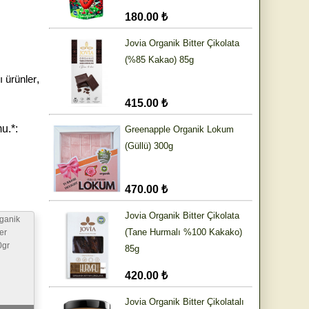
180.00 ₺
Jovia Organik Bitter Çikolata
(%85 Kakao) 85g
ı ürünler
,
415.00 ₺
u.*:
Greenapple Organik Lokum
(Güllü) 300g
470.00 ₺
Jovia Organik Bitter Çikolata
rganik
(Tane Hurmalı %100 Kakako)
er
0gr
85g
420.00 ₺
Jovia Organik Bitter Çikolatalı