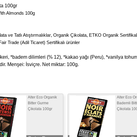
ta 100gr
With Almonds 100g
ta ve Tatlı Atıştırmalıklar
,
Organik Çikolata
,
ETKO Organik Sertifikal
Fair Trade (Adil Ticaret) Sertifikalı ürünler
eri, *badem dilimleri (% 12), *kakao yağı (Peru), *vanilya tohum
. Menşei: İsviçre. Net miktar: 100g.
Alter Eco Organik
Alter Eco O
Bitter Gurme
Bademli Bitt
Çikolata 100gr
Çikolata 10