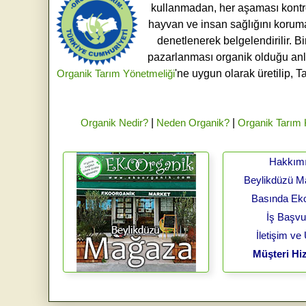
kullanmadan, her aşaması kontroll
hayvan ve insan sağlığını koruma
denetlenerek belgelendirilir. B
pazarlanması organik olduğu an
Organik Tarım Yönetmeliği
'ne uygun olarak üretilip, T
Organik Nedir?
|
Neden Organik?
|
Organik Tarım
Hakkım
Beylikdüzü 
Basında Ek
İş Başv
İletişim ve
Müşteri Hiz