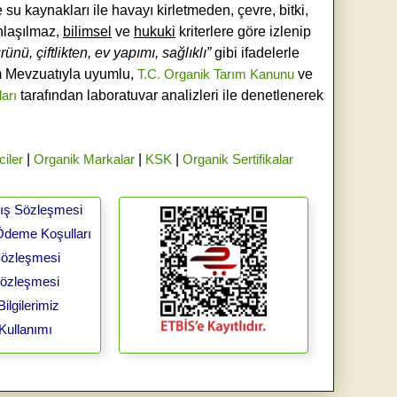
e su kaynakları ile havayı kirletmeden, çevre, bitki,
laşılmaz,
bilimsel
ve
hukuki
kriterlere göre izlenip
ünü, çiftlikten, ev yapımı, sağlıklı”
gibi ifadelerle
ım Mevzuatıyla uyumlu,
T.C. Organik Tarım Kanunu
ve
ları
tarafından laboratuvar analizleri ile denetlenerek
ciler
|
Organik Markalar
|
KSK
|
Organik Sertifikalar
tış Sözleşmesi
Ödeme Koşulları
 Sözleşmesi
Sözleşmesi
ilgilerimiz
Kullanımı