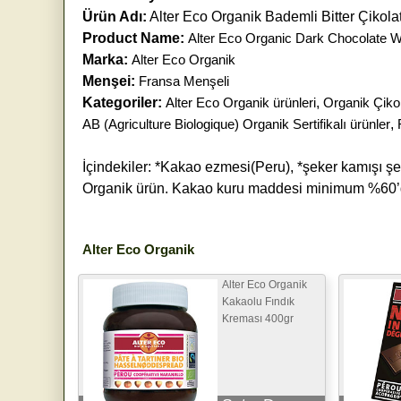
Ürün Adı:
Alter Eco Organik Bademli Bitter Çikola
Product Name:
Alter Eco Organic Dark Chocolate 
Marka:
Alter Eco Organik
Menşei:
Fransa Menşeli
Kategoriler:
Alter Eco Organik ürünleri
,
Organik Çikola
AB (Agriculture Biologique) Organik Sertifikalı ürünler
,
İçindekiler: *Kakao ezmesi(Peru), *şeker kamışı şek
Organik ürün. Kakao kuru maddesi minimum %60’dir
Alter Eco Organik
Alter Eco Organik
Kakaolu Fındık
Kreması 400gr