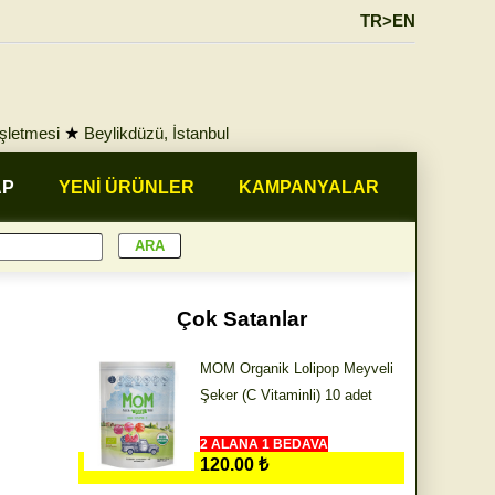
TR>EN
İşletmesi
★
Beylikdüzü, İstanbul
AP
YENİ ÜRÜNLER
KAMPANYALAR
Çok Satanlar
MOM Organik Lolipop Meyveli
Şeker (C Vitaminli) 10 adet
2 ALANA 1 BEDAVA
120.00 ₺