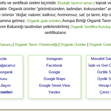
ü ve sertifikalı üretim biçimidir.
Ekolojik tarımın amacı
; toprak v
ktır. Organik ürünler
“görüntüsünden, tadından, kokusundan”
an
ir ürünün
“doğal, naturel, katkısız, hormonsuz, saf, iyi tarım, köy ür
lamına gelmez.
Organik gıda ürünleri
, Avrupa Birliği Organik Tar
arım Bakanlığı tarafından yetkilendirilmiş
Organik Sertifika Kuruluş
sertifikalanır.
 Kanunu
|
Organik Tarım Yönetmeliği
|
Organik Ürünler
|
Organik Üreti
ızda
Instagram
Mesafeli Sa
Mağazamız
Facebook
İade ve Geri 
oorganik
Google
Gizlilik
urusu
Google Maps
Üyelik 
 Ulaşım
Google Street View
Hesap B
metleri
Yandex
Çerez 