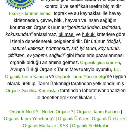
kontrollü ve sertifikalı üretim biçimidir.
Ekolojik tarımın amacı
; toprak ve su kaynakları ile havayı
kirletmeden, çevre, bitki, hayvan ve insan sağlığını
korumaktır. Organik ürünler
“görüntüsünden, tadından,
kokusundan”
anlaşılmaz,
bilimsel
ve
hukuki
kriterlere göre
izlenip denetlenerek belgelendirilir. Bir ürünün
“doğal,
naturel, katkısız, hormonsuz, saf, iyi tarım, köy ürünü,
çiftlikten, ev yapımı, sağlıklı”
gibi ifadelerle pazarlanması
organik olduğu anlamına gelmez.
Organik gıda ürünleri
,
Avrupa Birliği Organik Tarım Mevzuatıyla uyumlu,
T.C.
Organik Tarım Kanunu
ve
Organik Tarım Yönetmeliği
'ne uygun
olarak üretilip, Tarım Bakanlığı tarafından yetkilendirilmiş
Organik Sertifika Kuruluşları
tarafından laboratuvar analizleri
ile denetlenerek sertifikalanır.
Organik Nedir?
|
Neden Organik?
|
Organik Tarım Kanunu
|
Organik Tarım Yönetmeliği
|
Organik Ürünler
|
Organik Üreticiler
|
Organik Markalar
|
KSK
|
Organik Sertifikalar