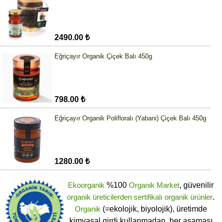
2490.00 ₺
Eğriçayır Organik Çiçek Balı 450g
798.00 ₺
Eğriçayır Organik Polifloralı (Yabani) Çiçek Balı 450g
1280.00 ₺
Ekoorganik
%100
Organik Market
, güvenilir
organik üreticilerden
sertifikalı
organik ürünler
.
Organik
(=ekolojik, biyolojik), üretimde
kimyasal girdi kullanmadan, her aşaması