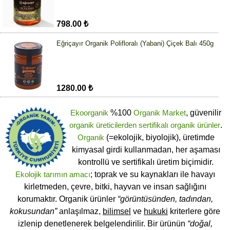
798.00 ₺
Eğriçayır Organik Polifloralı (Yabani) Çiçek Balı 450g
1280.00 ₺
Ekoorganik
%100
Organik Market
, güvenilir
organik üreticilerden
sertifikalı
organik ürünler
.
Organik
(=ekolojik, biyolojik), üretimde
kimyasal girdi kullanmadan, her aşaması
kontrollü ve sertifikalı üretim biçimidir.
Ekolojik tarımın amacı
; toprak ve su kaynakları ile havayı
kirletmeden, çevre, bitki, hayvan ve insan sağlığını
korumaktır. Organik ürünler
“görüntüsünden, tadından,
kokusundan”
anlaşılmaz,
bilimsel
ve
hukuki
kriterlere göre
izlenip denetlenerek belgelendirilir. Bir ürünün
“doğal,