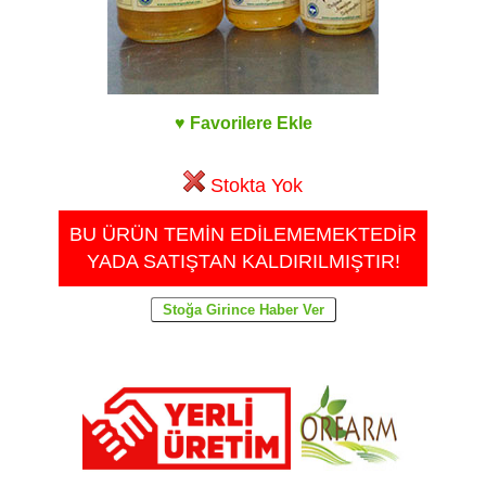
♥ Favorilere Ekle
Stokta Yok
BU ÜRÜN TEMİN EDİLEMEMEKTEDİR
YADA SATIŞTAN KALDIRILMIŞTIR!