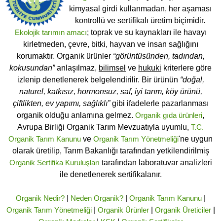
kimyasal girdi kullanmadan, her aşaması
kontrollü ve sertifikalı üretim biçimidir.
Ekolojik tarımın amacı
; toprak ve su kaynakları ile havayı
kirletmeden, çevre, bitki, hayvan ve insan sağlığını
korumaktır. Organik ürünler
“görüntüsünden, tadından,
kokusundan”
anlaşılmaz,
bilimsel
ve
hukuki
kriterlere göre
izlenip denetlenerek belgelendirilir. Bir ürünün
“doğal,
naturel, katkısız, hormonsuz, saf, iyi tarım, köy ürünü,
çiftlikten, ev yapımı, sağlıklı”
gibi ifadelerle pazarlanması
organik olduğu anlamına gelmez.
Organik gıda ürünleri
,
Avrupa Birliği Organik Tarım Mevzuatıyla uyumlu,
T.C.
Organik Tarım Kanunu
ve
Organik Tarım Yönetmeliği
'ne uygun
olarak üretilip, Tarım Bakanlığı tarafından yetkilendirilmiş
Organik Sertifika Kuruluşları
tarafından laboratuvar analizleri
ile denetlenerek sertifikalanır.
Organik Nedir?
|
Neden Organik?
|
Organik Tarım Kanunu
|
Organik Tarım Yönetmeliği
|
Organik Ürünler
|
Organik Üreticiler
|