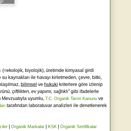
şı
k
(=ekolojik, biyolojik), üretimde kimyasal girdi
e su kaynakları ile havayı kirletmeden, çevre, bitki,
laşılmaz,
bilimsel
ve
hukuki
kriterlere göre izlenip
ünü, çiftlikten, ev yapımı, sağlıklı”
gibi ifadelerle
ım Mevzuatıyla uyumlu,
T.C. Organik Tarım Kanunu
ve
ları
tarafından laboratuvar analizleri ile denetlenerek
ciler
|
Organik Markalar
|
KSK
|
Organik Sertifikalar