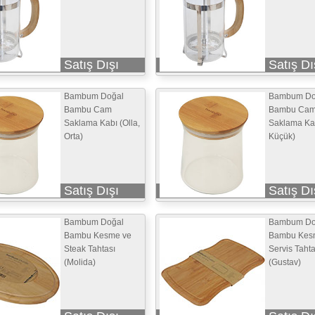
Satış Dışı
Satış Dı
Bambum Doğal
Bambum Do
Bambu Cam
Bambu Ca
Saklama Kabı (Olla,
Saklama Kab
Orta)
Küçük)
Satış Dışı
Satış Dı
Bambum Doğal
Bambum Do
Bambu Kesme ve
Bambu Kes
Steak Tahtası
Servis Tahta
(Molida)
(Gustav)