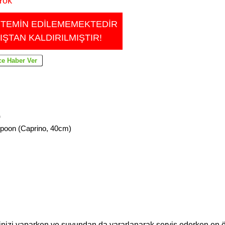
Yok
 TEMİN EDİLEMEMEKTEDİR
IŞTAN KALDIRILMIŞTIR!
)
poon (Caprino, 40cm)
nizi yaparken ve suyundan da yararlanarak servis ederken en 