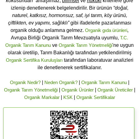
kokusundan”
anlaşılmaz,
bilimsel
ve
hukuki
kriterlere göre
izlenip denetlenerek belgelendirilir. Bir ürünün
“doğal,
naturel, katkısız, hormonsuz, saf, iyi tarım, köy ürünü,
çiftlikten, ev yapımı, sağlıklı”
gibi ifadelerle pazarlanması
organik olduğu anlamına gelmez.
Organik gıda ürünleri
,
Avrupa Birliği Organik Tarım Mevzuatıyla uyumlu,
T.C.
Organik Tarım Kanunu
ve
Organik Tarım Yönetmeliği
'ne uygun
olarak üretilip, Tarım Bakanlığı tarafından yetkilendirilmiş
Organik Sertifika Kuruluşları
tarafından laboratuvar analizleri
ile denetlenerek sertifikalanır.
Organik Nedir?
|
Neden Organik?
|
Organik Tarım Kanunu
|
Organik Tarım Yönetmeliği
|
Organik Ürünler
|
Organik Üreticiler
|
Organik Markalar
|
KSK
|
Organik Sertifikalar