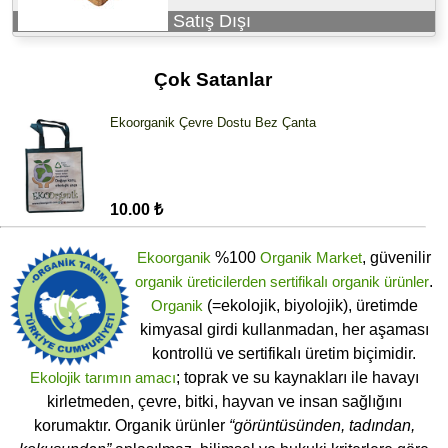
Satış Dışı
Çok Satanlar
Ekoorganik Çevre Dostu Bez Çanta
10.00 ₺
Ekoorganik
%100
Organik Market
, güvenilir
organik üreticilerden
sertifikalı
organik ürünler
.
Organik
(=ekolojik, biyolojik), üretimde
kimyasal girdi kullanmadan, her aşaması
kontrollü ve sertifikalı üretim biçimidir.
Ekolojik tarımın amacı
; toprak ve su kaynakları ile havayı
kirletmeden, çevre, bitki, hayvan ve insan sağlığını
korumaktır. Organik ürünler
“görüntüsünden, tadından,