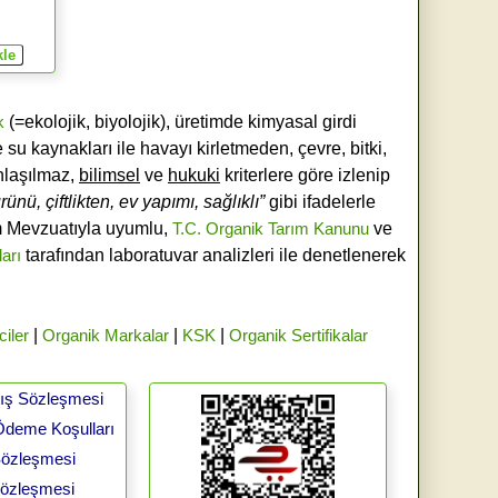
k
(=ekolojik, biyolojik), üretimde kimyasal girdi
e su kaynakları ile havayı kirletmeden, çevre, bitki,
laşılmaz,
bilimsel
ve
hukuki
kriterlere göre izlenip
ünü, çiftlikten, ev yapımı, sağlıklı”
gibi ifadelerle
ım Mevzuatıyla uyumlu,
T.C. Organik Tarım Kanunu
ve
ları
tarafından laboratuvar analizleri ile denetlenerek
ciler
|
Organik Markalar
|
KSK
|
Organik Sertifikalar
tış Sözleşmesi
Ödeme Koşulları
 Sözleşmesi
Sözleşmesi