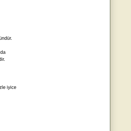
ündür.
 da
ir.
le iyice