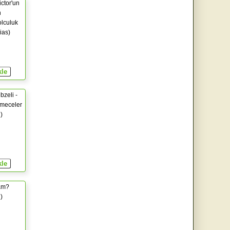
Victor'un
n
olculuk
ias)
bzeli -
lmeceler
)
am?
)