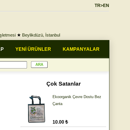
TR>EN
İşletmesi
★
Beylikdüzü, İstanbul
AP
YENİ ÜRÜNLER
KAMPANYALAR
Çok Satanlar
Ekoorganik Çevre Dostu Bez
Çanta
10.00 ₺