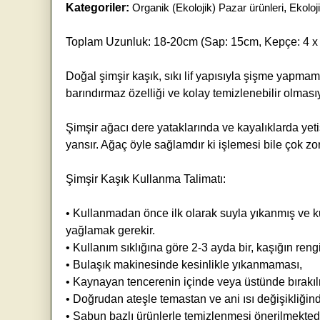
Kategoriler:
Organik (Ekolojik) Pazar ürünleri
,
Ekoloj
Toplam Uzunluk: 18-20cm (Sap: 15cm, Kepçe: 4 x
Doğal şimşir kaşık, sıkı lif yapısıyla şişme yapmam
barındırmaz özelliği ve kolay temizlenebilir olmas
Şimşir ağacı dere yataklarında ve kayalıklarda yet
yansır. Ağaç öyle sağlamdır ki işlemesi bile çok zo
Şimşir Kaşık Kullanma Talimatı:
• Kullanmadan önce ilk olarak suyla yıkanmış ve k
yağlamak gerekir.
• Kullanım sıklığına göre 2-3 ayda bir, kaşığın ren
• Bulaşık makinesinde kesinlikle yıkanmaması,
• Kaynayan tencerenin içinde veya üstünde bırakı
• Doğrudan ateşle temastan ve ani ısı değişikliği
• Sabun bazlı ürünlerle temizlenmesi önerilmektedi