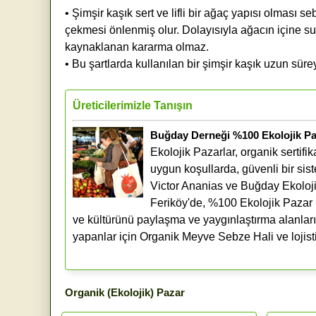
• Şimşir kaşık sert ve lifli bir ağaç yapısı olması 
çekmesi önlenmiş olur. Dolayısıyla ağacın içi
kaynaklanan kararma olmaz.
• Bu şartlarda kullanılan bir şimşir kaşık uzun süreyl
Üreticilerimizle Tanışın
Buğday Derneği %100 Ekolojik Pa
Ekolojik Pazarlar, organik sertifi
uygun koşullarda, güvenli bir sis
Victor Ananias ve Buğday Ekoloj
Feriköy'de, %100 Ekolojik Pazar m
ve kültürünü paylaşma ve yaygınlaştırma alanlarıdı
yapanlar için Organik Meyve Sebze Hali ve lojist
Organik (Ekolojik) Pazar