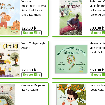
Victor’un
Arife Tarif, 
Balkabakları (Leyla
Mutfağında
Aslan Ünlübay &
Sofrasına Y
Mısra Karahan)
(Victor Anan
320.00 ₺
380.00 ₺
Vızıltı Çiftliği (Leyla
Meyveli - Se
Aslan)
Mevsimli Bi
(Leyla Aslan
320.00 ₺
450.00 ₺
Cemreler Düşerken
Bir Kuş Ols
(Leyla Aslan)
(Leyla Aslan