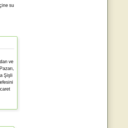
içine su
ldan ve
Pazarı,
 Şişli
efesini
icaret