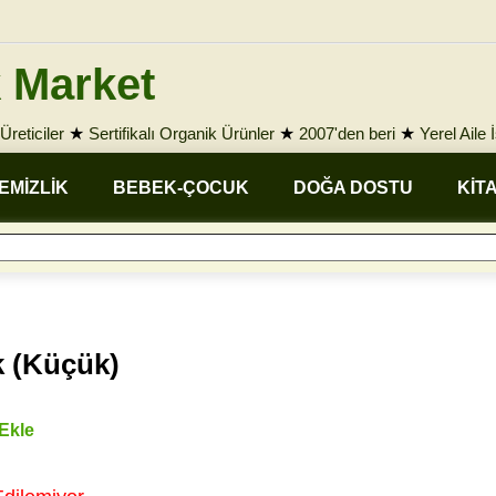
 Market
Üreticiler
★
Sertifikalı Organik Ürünler
★
2007'den beri
★
Yerel Aile 
EMİZLİK
BEBEK-ÇOCUK
DOĞA DOSTU
KİT
k (Küçük)
 Ekle