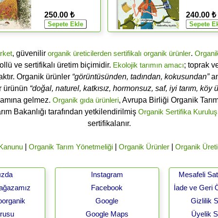
250.00 ₺
240.00 ₺
rket
, güvenilir
organik üreticilerden
sertifikalı
organik ürünler
.
Organi
ü ve sertifikalı üretim biçimidir.
Ekolojik tarımın amacı
; toprak v
ktır. Organik ürünler
“görüntüsünden, tadından, kokusundan”
an
ir ürünün
“doğal, naturel, katkısız, hormonsuz, saf, iyi tarım, köy ür
lamına gelmez.
Organik gıda ürünleri
, Avrupa Birliği Organik Tar
arım Bakanlığı tarafından yetkilendirilmiş
Organik Sertifika Kuruluş
sertifikalanır.
 Kanunu
|
Organik Tarım Yönetmeliği
|
Organik Ürünler
|
Organik Üreti
ızda
Instagram
Mesafeli Sa
Mağazamız
Facebook
İade ve Geri 
oorganik
Google
Gizlilik
urusu
Google Maps
Üyelik 