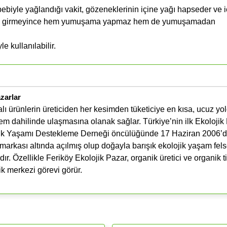
sebebiyle yağlandığı vakit, gözeneklerinin içine yağı hapseder ve 
ne su girmeyince hem yumuşama yapmaz hem de yumuşamadan
e kullanılabilir.
zarlar
kalı ürünlerin üreticiden her kesimden tüketiciye en kısa, ucuz yo
tem dahilinde ulaşmasına olanak sağlar. Türkiye’nin ilk Ekolojik 
ik Yaşamı Destekleme Derneği öncülüğünde 17 Haziran 2006’da
arkası altında açılmış olup doğayla barışık ekolojik yaşam fels
r. Özellikle Feriköy Ekolojik Pazar, organik üretici ve organik t
ik merkezi görevi görür.