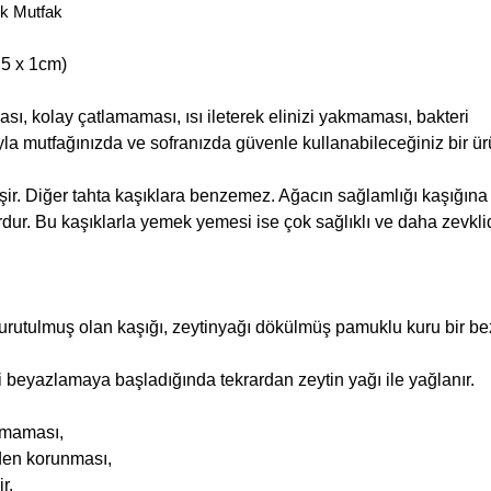
ik Mutfak
 5 x 1cm)
ası, kolay çatlamaması, ısı ileterek elinizi yakmaması, bakteri
ıyla mutfağınızda ve sofranızda güvenle kullanabileceğiniz bir ür
işir. Diğer tahta kaşıklara benzemez. Ağacın sağlamlığı kaşığına
rdur. Bu kaşıklarla yemek yemesi ise çok sağlıklı ve daha zevklid
urutulmuş olan kaşığı, zeytinyağı dökülmüş pamuklu kuru bir bez
gi beyazlamaya başladığında tekrardan zeytin yağı ile yağlanır.
lmaması,
nden korunması,
r.