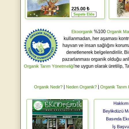
225.00 ₺
Ekoorganik
%100
Organik Ma
kullanmadan, her aşaması kontroll
hayvan ve insan sağlığını koruma
denetlenerek belgelendirilir. B
pazarlanması organik olduğu an
Organik Tarım Yönetmeliği
'ne uygun olarak üretilip, T
Organik Nedir?
|
Neden Organik?
|
Organik Tarım
Hakkım
Beylikdüzü 
Basında Ek
İş Başv