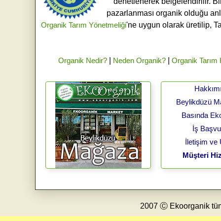
denetlenerek belgelendirilir. B
pazarlanması organik olduğu an
Organik Tarım Yönetmeliği
'ne uygun olarak üretilip, T
Organik Nedir?
|
Neden Organik?
|
Organik Tarım
Hakkım
Beylikdüzü 
Basında Ek
İş Başv
İletişim ve
Müşteri Hiz
2007 Ⓒ Ekoorganik tüm h