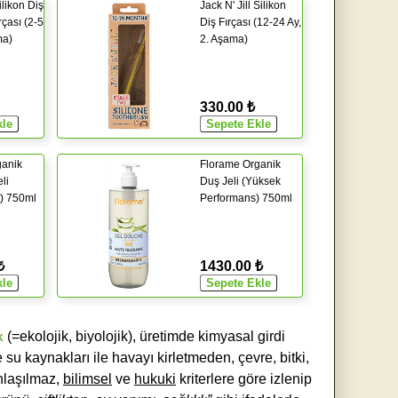
ilikon Diş
Jack N' Jill Silikon
rçası (2-5
Diş Fırçası (12-24 Ay,
ma)
2. Aşama)
330.00 ₺
ganik
Florame Organik
li
Duş Jeli (Yüksek
t) 750ml
Performans) 750ml
₺
1430.00 ₺
k
(=ekolojik, biyolojik), üretimde kimyasal girdi
e su kaynakları ile havayı kirletmeden, çevre, bitki,
laşılmaz,
bilimsel
ve
hukuki
kriterlere göre izlenip