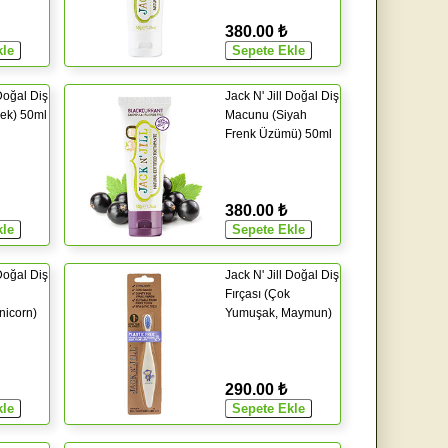
380.00 ₺
 Doğal Diş
Jack N' Jill Doğal Diş
ek) 50ml
Macunu (Siyah
Frenk Üzümü) 50ml
380.00 ₺
 Doğal Diş
Jack N' Jill Doğal Diş
Fırçası (Çok
nicorn)
Yumuşak, Maymun)
290.00 ₺