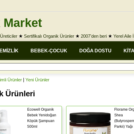
 Market
Üreticiler
★
Sertifikalı Organik Ürünler
★
2007'den beri
★
Yerel Aile 
EMİZLİK
BEBEK-ÇOCUK
DOĞA DOSTU
KİT
rimli Ürünler
|
Yeni Ürünler
k Ürünleri
Ecowell Organik
Florame Or
Bebek Yenidoğan
Shea
Köpük Şampuan
(Butyrospe
500ml
Parkii) Yağı