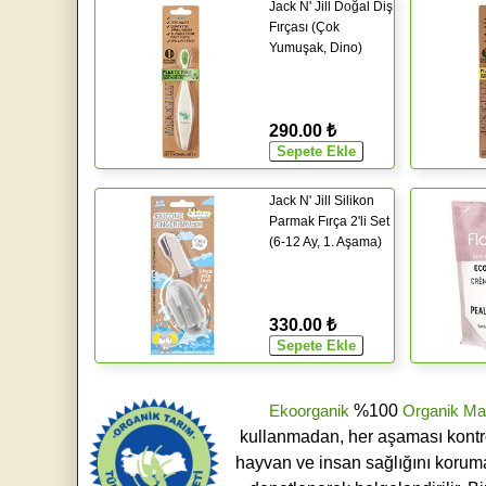
Jack N' Jill Doğal Diş
Fırçası (Çok
Yumuşak, Dino)
290.00 ₺
Jack N' Jill Silikon
Parmak Fırça 2'li Set
(6-12 Ay, 1. Aşama)
330.00 ₺
Ekoorganik
%100
Organik Ma
kullanmadan, her aşaması kontroll
hayvan ve insan sağlığını koruma