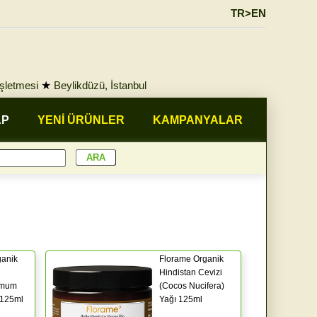
TR>EN
İşletmesi
★
Beylikdüzü, İstanbul
AP
YENİ ÜRÜNLER
KAMPANYALAR
ganik
Florame Organik
Hindistan Cevizi
rmum
(Cocos Nucifera)
 125ml
Yağı 125ml