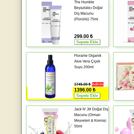
The Humble
Beyazlatıcı Doğal
Diş Macunu
(Florürlü) 75ml
299.00 ₺
Florame Organik
Aloe Vera Çiçek
Suyu 200ml
1745.00 ₺
İndirim
1396.00 ₺
Jack N' Jill Doğal Diş
Macunu (Orman
Meyveleri & Krema)
50ml