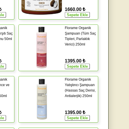
₺
1660.00 ₺
ganik
Florame Organik
şıtı Saç
Şampuan (Tüm Saç
mu 50ml
Tipleri, Parlaklık
Verici) 250ml
₺
1395.00 ₺
ganik
Florame Organik
nce ve
Yatıştırıcı Şampuan
(Hassas Saç Derisi,
250ml
Antialerjik) 250ml
₺
1395.00 ₺