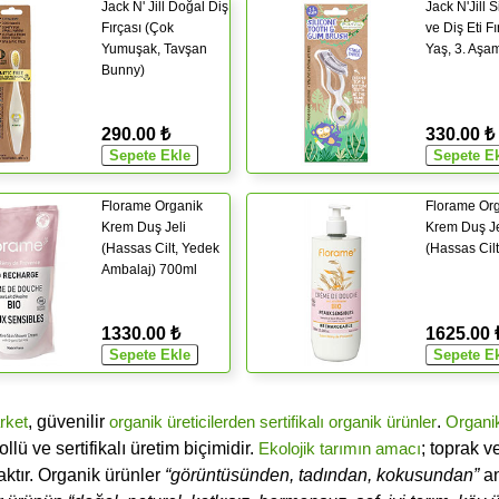
Jack N' Jill Doğal Diş
Jack N'Jill S
Fırçası (Çok
ve Diş Eti Fı
Yumuşak, Tavşan
Yaş, 3. Aşa
Bunny)
290.00 ₺
330.00 ₺
Florame Organik
Florame Or
Krem Duş Jeli
Krem Duş Je
(Hassas Cilt, Yedek
(Hassas Cil
Ambalaj) 700ml
1330.00 ₺
1625.00 
rket
, güvenilir
organik üreticilerden
sertifikalı
organik ürünler
.
Organi
ü ve sertifikalı üretim biçimidir.
Ekolojik tarımın amacı
; toprak v
ktır. Organik ürünler
“görüntüsünden, tadından, kokusundan”
an