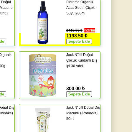
 Doğal
Florame Organik
 Macunu
Atlas Sediri Çiçek
rürlü)
Suyu 200ml
1410.00 ₺
İndirim
1198.50 ₺
rganik
Jack N'Jill Doğal
u
Çocuk Kürdanlı Diş
100g
İpi 30 Adet
300.00 ₺
 Doğal Diş
Jack N' Jill Doğal Diş
lkshake)
Macunu (Aromasız)
50ml