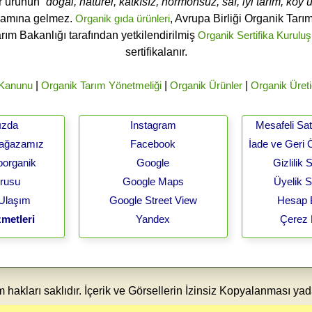
ir ürünün
“doğal, naturel, katkısız, hormonsuz, saf, iyi tarım, köy ür
lamına gelmez.
Organik gıda ürünleri
, Avrupa Birliği Organik Tar
arım Bakanlığı tarafından yetkilendirilmiş
Organik Sertifika Kuruluş
sertifikalanır.
 Kanunu
|
Organik Tarım Yönetmeliği
|
Organik Ürünler
|
Organik Üreti
ızda
Instagram
Mesafeli Sa
Mağazamız
Facebook
İade ve Geri 
oorganik
Google
Gizlilik
urusu
Google Maps
Üyelik 
 Ulaşım
Google Street View
Hesap B
metleri
Yandex
Çerez 
akları saklıdır. İçerik ve Görsellerin İzinsiz Kopyalanması yad