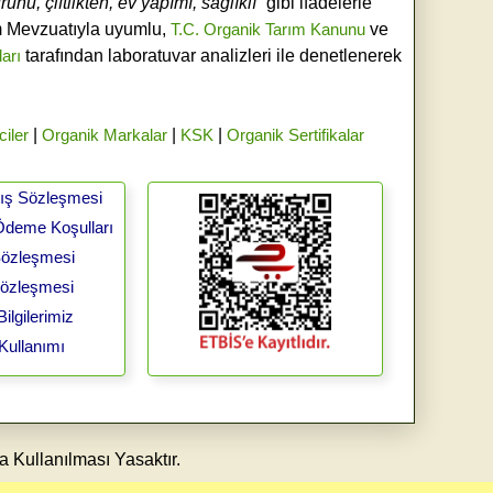
ünü, çiftlikten, ev yapımı, sağlıklı”
gibi ifadelerle
ım Mevzuatıyla uyumlu,
T.C. Organik Tarım Kanunu
ve
ları
tarafından laboratuvar analizleri ile denetlenerek
ciler
|
Organik Markalar
|
KSK
|
Organik Sertifikalar
tış Sözleşmesi
Ödeme Koşulları
 Sözleşmesi
Sözleşmesi
ilgilerimiz
Kullanımı
a Kullanılması Yasaktır.