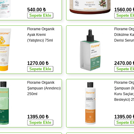
540.00 ₺
1560.00 
Florame Organik
Florame Or
Ayak Kremi
Dökülme Kar
(Yatıştırıcı) 75ml
Derisi Seru
1270.00 ₺
2470.00 
Florame Organik
Florame Or
Şampuan (Arındırıcı)
Şampuan (İ
250ml
Kuru Saçlar,
Besleyici) 
1395.00 ₺
1395.00 