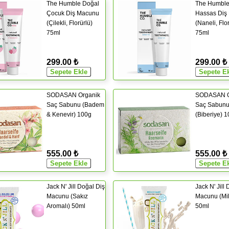
The Humble Doğal
The Humble
Çocuk Diş Macunu
Hassas Diş
(Çilekli, Florürlü)
(Naneli, Flo
75ml
75ml
299.00 ₺
299.00 ₺
SODASAN Organik
SODASAN O
Saç Sabunu (Badem
Saç Sabun
& Kenevir) 100g
(Biberiye) 
555.00 ₺
555.00 ₺
Jack N' Jill Doğal Diş
Jack N' Jill
Macunu (Sakız
Macunu (Mi
Aromalı) 50ml
50ml