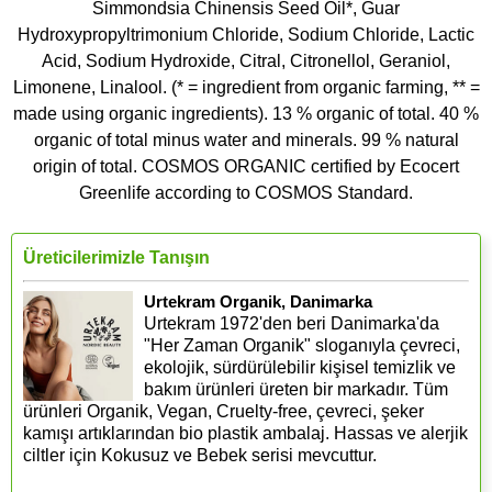
Simmondsia Chinensis Seed Oil*, Guar
Hydroxypropyltrimonium Chloride, Sodium Chloride, Lactic
Acid, Sodium Hydroxide, Citral, Citronellol, Geraniol,
Limonene, Linalool. (* = ingredient from organic farming, ** =
made using organic ingredients). 13 % organic of total. 40 %
organic of total minus water and minerals. 99 % natural
origin of total. COSMOS ORGANIC certified by Ecocert
Greenlife according to COSMOS Standard.
Üreticilerimizle Tanışın
Urtekram Organik, Danimarka
Urtekram 1972'den beri Danimarka'da
"Her Zaman Organik" sloganıyla çevreci,
ekolojik, sürdürülebilir kişisel temizlik ve
bakım ürünleri üreten bir markadır. Tüm
ürünleri Organik, Vegan, Cruelty-free, çevreci, şeker
kamışı artıklarından bio plastik ambalaj. Hassas ve alerjik
ciltler için Kokusuz ve Bebek serisi mevcuttur.