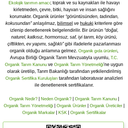
Ekolojik tarımın amacı
; toprak ve su kaynakları ile havayı
kirletmeden, çevre, bitki, hayvan ve insan sağlığını
korumaktır. Organik ürünler
“görüntüsünden, tadından,
kokusundan”
anlaşılmaz,
bilimsel
ve
hukuki
kriterlere göre
izlenip denetlenerek belgelendirilir. Bir ürünün
“doğal,
naturel, katkısız, hormonsuz, saf, iyi tarım, köy ürünü,
çiftlikten, ev yapımı, sağlıklı”
gibi ifadelerle pazarlanması
organik olduğu anlamına gelmez.
Organik gıda ürünleri
,
Avrupa Birliği Organik Tarım Mevzuatıyla uyumlu,
T.C.
Organik Tarım Kanunu
ve
Organik Tarım Yönetmeliği
'ne uygun
olarak üretilip, Tarım Bakanlığı tarafından yetkilendirilmiş
Organik Sertifika Kuruluşları
tarafından laboratuvar analizleri
ile denetlenerek sertifikalanır.
Organik Nedir?
|
Neden Organik?
|
Organik Tarım Kanunu
|
Organik Tarım Yönetmeliği
|
Organik Ürünler
|
Organik Üreticiler
|
Organik Markalar
|
KSK
|
Organik Sertifikalar