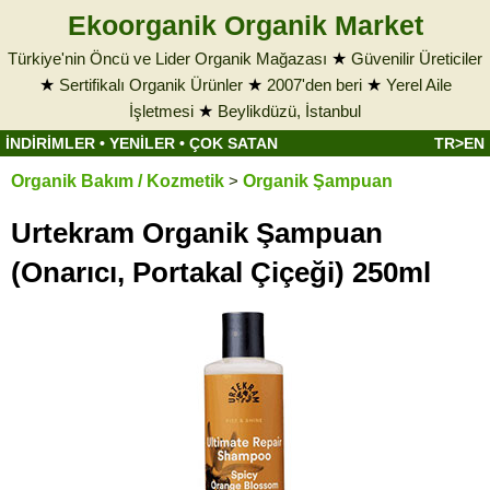
Ekoorganik Organik Market
Türkiye'nin Öncü ve Lider Organik Mağazası
★
Güvenilir Üreticiler
★
Sertifikalı Organik Ürünler
★
2007'den beri
★
Yerel Aile
İşletmesi
★
Beylikdüzü, İstanbul
İNDİRİMLER
•
YENİLER
•
ÇOK SATAN
TR>EN
Organik Bakım / Kozmetik
>
Organik Şampuan
Urtekram Organik Şampuan
(Onarıcı, Portakal Çiçeği) 250ml