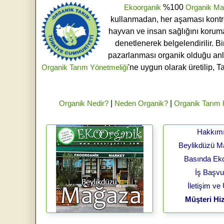
Ekoorganik
%100
Organik Ma
kullanmadan, her aşaması kontroll
hayvan ve insan sağlığını koruma
denetlenerek belgelendirilir. B
pazarlanması organik olduğu an
Organik Tarım Yönetmeliği
'ne uygun olarak üretilip, T
Organik Nedir?
|
Neden Organik?
|
Organik Tarım
Hakkım
Beylikdüzü 
Basında Ek
İş Başv
İletişim ve
Müşteri Hiz