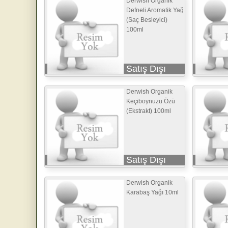
Derwish Organik
Defneli Aromatik Yağ
(Saç Besleyici)
100ml
Satış Dışı
Derwish Organik
Keçiboynuzu Özü
(Ekstrakt) 100ml
Satış Dışı
Derwish Organik
Karabaş Yağı 10ml