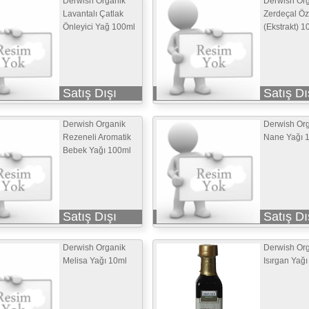
Derwish Organik
Derwish Or
Lavantalı Çatlak
Zerdeçal Ö
Önleyici Yağ 100ml
(Ekstrakt) 1
Satış Dışı
Satış Dı
Derwish Organik
Derwish Or
Rezeneli Aromatik
Nane Yağı 
Bebek Yağı 100ml
Satış Dışı
Satış Dı
Derwish Organik
Derwish Or
Melisa Yağı 10ml
Isırgan Yağı