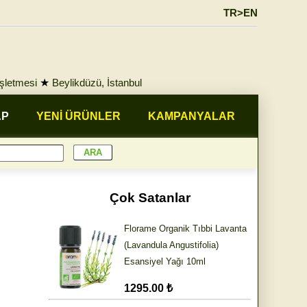
TR>EN
İşletmesi
★
Beylikdüzü, İstanbul
AP
YENİ ÜRÜNLER
KAMPANYALAR
Çok Satanlar
Florame Organik Tıbbi Lavanta
(Lavandula Angustifolia)
Esansiyel Yağı 10ml
1295.00 ₺