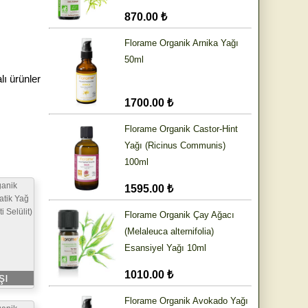
870.00 ₺
Florame Organik Arnika Yağı
50ml
lı ürünler
1700.00 ₺
Florame Organik Castor-Hint
Yağı (Ricinus Communis)
100ml
ganik
1595.00 ₺
atik Yağ
i Selülit)
Florame Organik Çay Ağacı
(Melaleuca alternifolia)
Esansiyel Yağı 10ml
1010.00 ₺
şı
Florame Organik Avokado Yağı