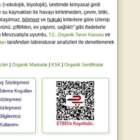
k
(=ekolojik, biyolojik), üretimde kimyasal girdi
e su kaynakları ile havayı kirletmeden, çevre, bitki,
laşılmaz,
bilimsel
ve
hukuki
kriterlere göre izlenip
ünü, çiftlikten, ev yapımı, sağlıklı”
gibi ifadelerle
ım Mevzuatıyla uyumlu,
T.C. Organik Tarım Kanunu
ve
ları
tarafından laboratuvar analizleri ile denetlenerek
ciler
|
Organik Markalar
|
KSK
|
Organik Sertifikalar
tış Sözleşmesi
Ödeme Koşulları
 Sözleşmesi
Sözleşmesi
ilgilerimiz
Kullanımı