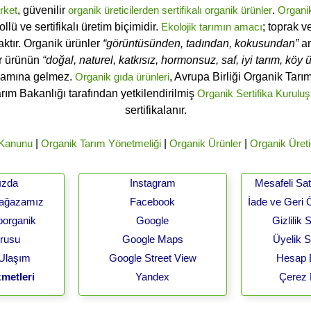
rket
, güvenilir
organik üreticilerden
sertifikalı
organik ürünler
.
Organi
ü ve sertifikalı üretim biçimidir.
Ekolojik tarımın amacı
; toprak v
ktır. Organik ürünler
“görüntüsünden, tadından, kokusundan”
an
ir ürünün
“doğal, naturel, katkısız, hormonsuz, saf, iyi tarım, köy ür
lamına gelmez.
Organik gıda ürünleri
, Avrupa Birliği Organik Tar
arım Bakanlığı tarafından yetkilendirilmiş
Organik Sertifika Kuruluş
sertifikalanır.
 Kanunu
|
Organik Tarım Yönetmeliği
|
Organik Ürünler
|
Organik Üreti
ızda
Instagram
Mesafeli Sa
Mağazamız
Facebook
İade ve Geri 
oorganik
Google
Gizlilik
urusu
Google Maps
Üyelik 
 Ulaşım
Google Street View
Hesap B
metleri
Yandex
Çerez 