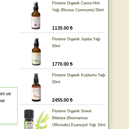
Florame Organik Castor-Hint
Yağı (Ricinus Communis) 50ml
1135.00 ₺
Florame Organik Jojoba Yağı
50ml
1770.00 ₺
Florame Organik Kuşburnu Yağı
50ml
rım ve
2455.00 ₺
 ve
Florame Organik Sineol
Biberiye (Rosmarinus
Officinalis) Esansiyel Yağı 10ml