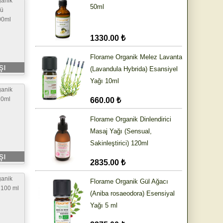
ganik
50ml
zü
00ml
1330.00 ₺
Florame Organik Melez Lavanta
şı
(Lavandula Hybrida) Esansiyel
Yağı 10ml
ganik
10ml
660.00 ₺
Florame Organik Dinlendirici
Masaj Yağı (Sensual,
Sakinleştirici) 120ml
şı
2835.00 ₺
ganik
Florame Organik Gül Ağacı
 100 ml
(Aniba rosaeodora) Esensiyal
Yağı 5 ml