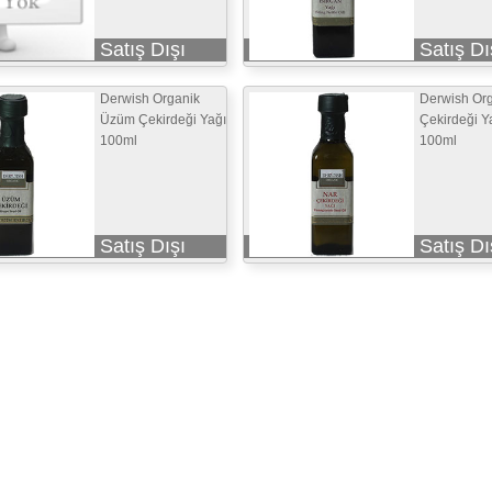
Satış Dışı
Satış Dı
Derwish Organik
Derwish Org
Üzüm Çekirdeği Yağı
Çekirdeği Y
100ml
100ml
Satış Dışı
Satış Dı