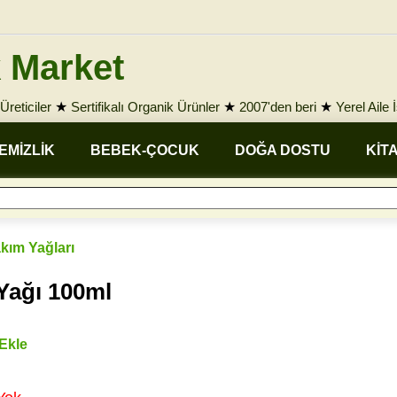
 Market
Üreticiler
★
Sertifikalı Organik Ürünler
★
2007'den beri
★
Yerel Aile 
EMİZLİK
BEBEK-ÇOCUK
DOĞA DOSTU
KİT
akım Yağları
Yağı 100ml
 Ekle