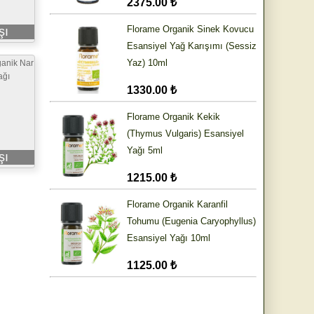
2375.00 ₺
Florame Organik Sinek Kovucu
şı
Esansiyel Yağ Karışımı (Sessiz
Yaz) 10ml
anik Nar
ağı
1330.00 ₺
Florame Organik Kekik
(Thymus Vulgaris) Esansiyel
Yağı 5ml
şı
1215.00 ₺
Florame Organik Karanfil
Tohumu (Eugenia Caryophyllus)
Esansiyel Yağı 10ml
1125.00 ₺