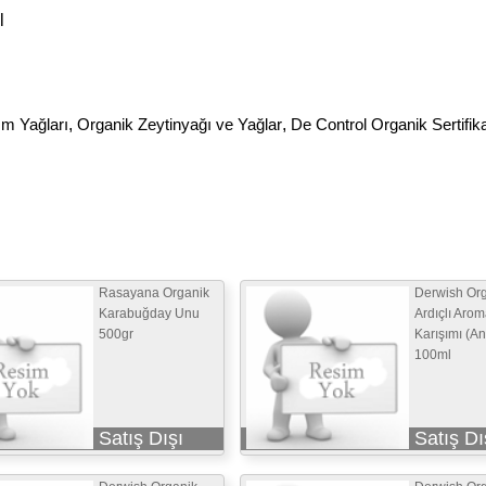
l
ım Yağları
,
Organik Zeytinyağı ve Yağlar
,
De Control Organik Sertifika
Rasayana Organik
Derwish Or
Karabuğday Unu
Ardıçlı Arom
500gr
Karışımı (Ant
100ml
Satış Dışı
Satış Dı