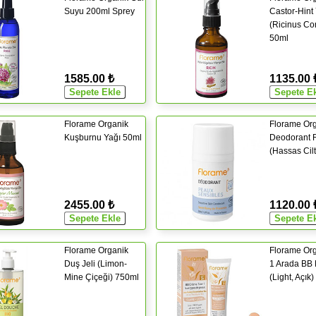
Suyu 200ml Sprey
Castor-Hint
(Ricinus C
50ml
1585.00 ₺
1135.00 
Florame Organik
Florame Or
Kuşburnu Yağı 50ml
Deodorant 
(Hassas Cilt
2455.00 ₺
1120.00 
Florame Organik
Florame Org
Duş Jeli (Limon-
1 Arada BB
Mine Çiçeği) 750ml
(Light, Açık