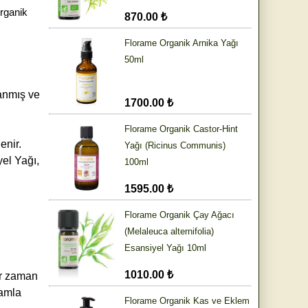
Organik
870.00 ₺
Florame Organik Arnika Yağı
50ml
lanmış ve
1700.00 ₺
Florame Organik Castor-Hint
enir.
Yağı (Ricinus Communis)
yel Yağı,
100ml
1595.00 ₺
Florame Organik Çay Ağacı
(Melaleuca alternifolia)
Esansiyel Yağı 10ml
1010.00 ₺
er zaman
damla
Florame Organik Kas ve Eklem