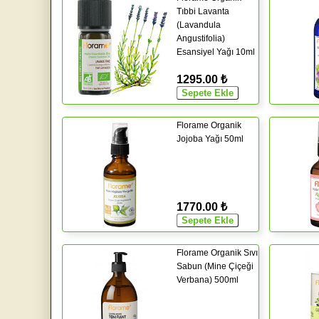
Tıbbi Lavanta
(Lavandula
Angustifolia)
Esansiyel Yağı 10ml
1295.00 ₺
Florame Organik
Jojoba Yağı 50ml
1770.00 ₺
Florame Organik Sıvı
Sabun (Mine Çiçeği
Verbana) 500ml