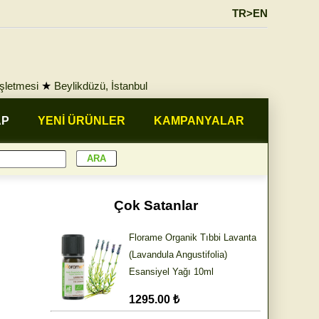
TR>EN
İşletmesi
★
Beylikdüzü, İstanbul
AP
YENİ ÜRÜNLER
KAMPANYALAR
Çok Satanlar
Florame Organik Tıbbi Lavanta
(Lavandula Angustifolia)
Esansiyel Yağı 10ml
1295.00 ₺