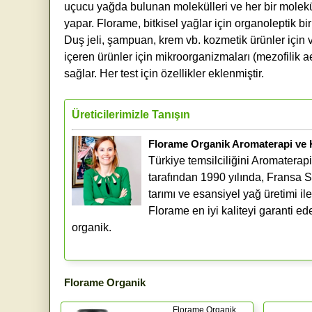
uçucu yağda bulunan molekülleri ve her bir molekül
yapar. Florame, bitkisel yağlar için organoleptik bi
Duş jeli, şampuan, krem ​​vb. kozmetik ürünler için
içeren ürünler için mikroorganizmaları (mezofilik ae
sağlar. Her test için özellikler eklenmiştir.
Üreticilerimizle Tanışın
Florame Organik Aromaterapi ve
Türkiye temsilciliğini Aromater
tarafından 1990 yılında, Fransa S
tarımı ve esansiyel yağ üretimi i
Florame en iyi kaliteyi garanti e
organik.
Florame Organik
Florame Organik