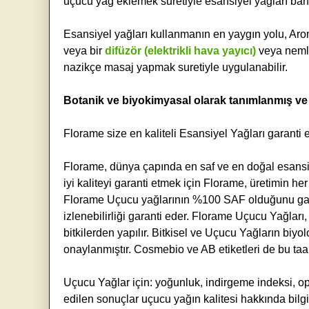
uçucu yağ eklemek suretiyle esansiyel yağları bany
Esansiyel yağları kullanmanın en yaygın yolu, Ar
veya bir
difüzör (elektrikli hava yayıcı)
veya nemle
nazikçe masaj yapmak suretiyle uygulanabilir.
Botanik ve biyokimyasal olarak tanımlanmış ve t
Florame size en kaliteli Esansiyel Yağları garanti
Florame, dünya çapında en saf ve en doğal esansiyel
iyi kaliteyi garanti etmek için Florame, üretimin he
Florame Uçucu yağlarının %100 SAF olduğunu gara
izlenebilirliği garanti eder. Florame Uçucu Yağları
bitkilerden yapılır. Bitkisel ve Uçucu Yağların bi
onaylanmıştır. Cosmebio ve AB etiketleri de bu ta
Uçucu Yağlar için: yoğunluk, indirgeme indeksi, opt
edilen sonuçlar uçucu yağın kalitesi hakkında bilgi