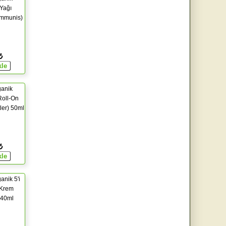
 Yağı
ommunis)
₺
ganik
Roll-On
ler) 50ml
₺
anik 5'i
 Krem
) 40ml