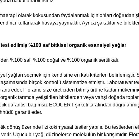
oda da kullanabilirsiniz.
omaerapi olarak kokusundan faydalanmak için onları doğrudan 
ndirici kullanarak havaya yaymaktır. Ayrıca şakaklar ve bilekle
est edilmiş %100 saf bitkisel organik esansiyel yağlar
 eder. %100 saf, %100 doğal ve %100 organik sertifikalı.
 yağları seçmek için kendisine en katı kriterleri belirlemiştir. 
r aşamasında birçok kontrolü sistematize etmiştir. Laboratuvar tes
nti eder. Florame size üreticiden bitmiş ürüne kadar mükemme
, organik tarımda yetiştirilen bitkilerden veya vahşi doğada topl
yolojik garantisi bağımsız ECOCERT şirketi tarafından doğrulanmı
ahhüdü garanti eder.
ik dönüş üzerinde fizikokimyasal testler yapılır. Bu testlerden e
 verir. Uçucu bir yağ, düzinelerce molekülün bir karışımıdır, Flo