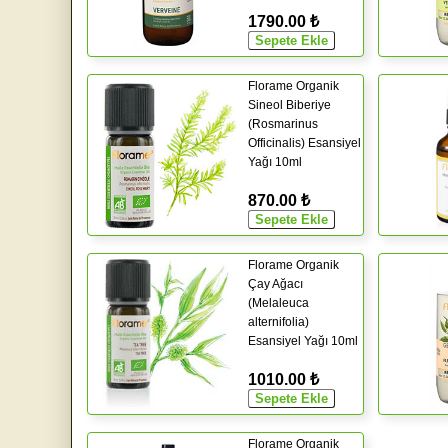
1790.00 ₺
Florame Organik
Sineol Biberiye
(Rosmarinus
Officinalis) Esansiyel
Yağı 10ml
870.00 ₺
Florame Organik
Çay Ağacı
(Melaleuca
alternifolia)
Esansiyel Yağı 10ml
1010.00 ₺
Florame Organik