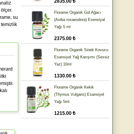
2835.00 ₺
analiz
 ölçer.
Florame Organik Gül Ağacı
orame, su
(Aniba rosaeodora) Esensiyal
 temizlik
Yağı 5 ml
2375.00 ₺
Florame Organik Sinek Kovucu
Esansiyel Yağ Karışımı (Sessiz
Yaz) 10ml
merard
1330.00 ₺
tki
miştir.
Florame Organik Kekik
kalı
(Thymus Vulgaris) Esansiyel
Yağı 5ml
1215.00 ₺
ganik