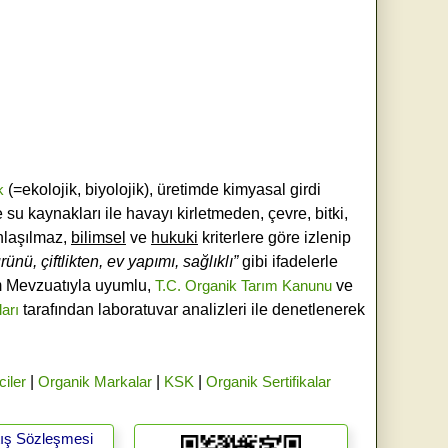
k
(=ekolojik, biyolojik), üretimde kimyasal girdi
e su kaynakları ile havayı kirletmeden, çevre, bitki,
laşılmaz,
bilimsel
ve
hukuki
kriterlere göre izlenip
ünü, çiftlikten, ev yapımı, sağlıklı”
gibi ifadelerle
ım Mevzuatıyla uyumlu,
T.C. Organik Tarım Kanunu
ve
ları
tarafından laboratuvar analizleri ile denetlenerek
ciler
|
Organik Markalar
|
KSK
|
Organik Sertifikalar
tış Sözleşmesi