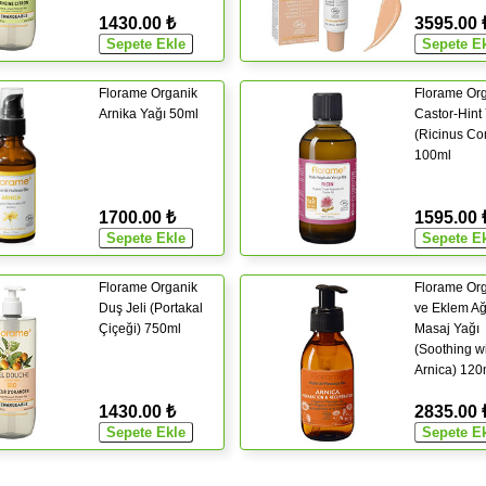
1430.00 ₺
3595.00 
Florame Organik
Florame Or
Arnika Yağı 50ml
Castor-Hint
(Ricinus C
100ml
1700.00 ₺
1595.00 
Florame Organik
Florame Or
Duş Jeli (Portakal
ve Eklem Ağ
Çiçeği) 750ml
Masaj Yağı
(Soothing w
Arnica) 120
1430.00 ₺
2835.00 