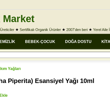
 Market
Üreticiler
★
Sertifikalı Organik Ürünler
★
2007'den beri
★
Yerel Aile 
EMİZLİK
BEBEK-ÇOCUK
DOĞA DOSTU
KİT
akım Yağları
a Piperita) Esansiyel Yağı 10ml
 Ekle