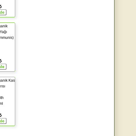
₺
ganik
 Yağı
ommunis)
₺
ganik Kas
rısı
ith
ml
₺