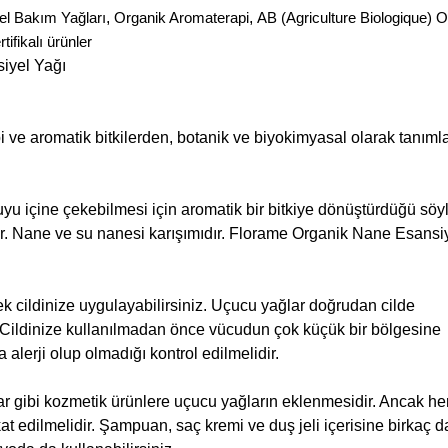
el Bakım Yağları
,
Organik Aromaterapi
,
AB (Agriculture Biologique) 
ifikalı ürünler
iyel Yağı
bbi ve aromatik bitkilerden, botanik ve biyokimyasal olarak tanım
uyu içine çekebilmesi için aromatik bir bitkiye dönüştürdüğü söyl
ur. Nane ve su nanesi karışımıdır. Florame Organik Nane Esansi
erek cildinize uygulayabilirsiniz. Uçucu yağlar doğrudan cilde
r. Cildinize kullanılmadan önce vücudun çok küçük bir bölgesine
lerji olup olmadığı kontrol edilmelidir.
lar gibi kozmetik ürünlere uçucu yağların eklenmesidir. Ancak h
t edilmelidir. Şampuan, saç kremi ve duş jeli içerisine birkaç 