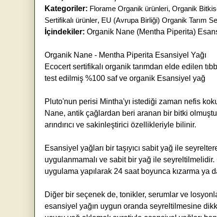
Kategoriler:
Florame Organik ürünleri
,
Organik Bitkis
Sertifikalı ürünler
,
EU (Avrupa Birliği) Organik Tarım Sert
İçindekiler:
Organik Nane (Mentha Piperita) Esans
Organik Nane - Mentha Piperita Esansiyel Yağı
Ecocert sertifikalı organik tarımdan elde edilen tı
test edilmiş %100 saf ve organik Esansiyel yağ
Pluto'nun perisi Mintha'yı istediği zaman nefis kok
Nane, antik çağlardan beri aranan bir bitki olmuşt
arındırıcı ve sakinleştirici özellikleriyle bilinir.
Esansiyel yağları bir taşıyıcı sabit yağ ile seyrelt
uygulanmamalı ve sabit bir yağ ile seyreltilmelidi
uygulama yapılarak 24 saat boyunca kızarma ya da a
Diğer bir seçenek de, tonikler, serumlar ve losyon
esansiyel yağın uygun oranda seyreltilmesine dikka