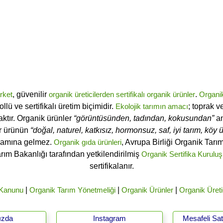
rket
, güvenilir
organik üreticilerden
sertifikalı
organik ürünler
.
Organi
ü ve sertifikalı üretim biçimidir.
Ekolojik tarımın amacı
; toprak v
ktır. Organik ürünler
“görüntüsünden, tadından, kokusundan”
an
ir ürünün
“doğal, naturel, katkısız, hormonsuz, saf, iyi tarım, köy ür
lamına gelmez.
Organik gıda ürünleri
, Avrupa Birliği Organik Tar
arım Bakanlığı tarafından yetkilendirilmiş
Organik Sertifika Kuruluş
sertifikalanır.
 Kanunu
|
Organik Tarım Yönetmeliği
|
Organik Ürünler
|
Organik Üreti
ızda
Instagram
Mesafeli Sa