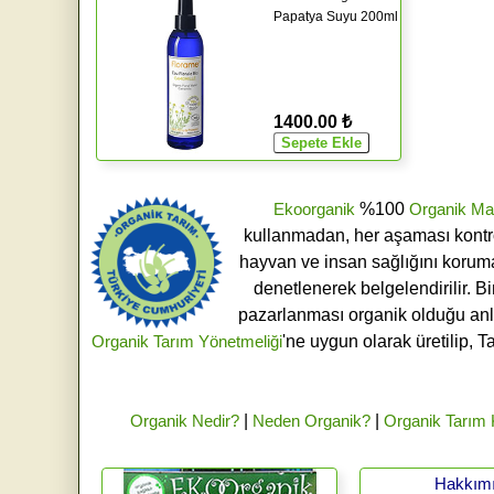
Papatya Suyu 200ml
1400.00 ₺
Ekoorganik
%100
Organik Ma
kullanmadan, her aşaması kontroll
hayvan ve insan sağlığını koruma
denetlenerek belgelendirilir. B
pazarlanması organik olduğu an
Organik Tarım Yönetmeliği
'ne uygun olarak üretilip, T
Organik Nedir?
|
Neden Organik?
|
Organik Tarım
Hakkım