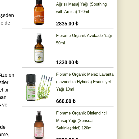
Ağrısı Masaj Yağı (Soothing
with Arnica) 120ml
şişeden
re de
2835.00 ₺
Florame Organik Avokado Yağı
50ml
1330.00 ₺
Florame Organik Melez Lavanta
Size en
(Lavandula Hybrida) Esansiyel
tleri
Yağı 10ml
l bir
anan
660.00 ₺
ş ve
Florame Organik Dinlendirici
Masaj Yağı (Sensual,
lde
Sakinleştirici) 120ml
rame,