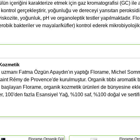
ün içeriğini karakterize etmek için gaz kromatografisi (GC) ile 
r kontrol gerçekleştirir, yoğunluğu ve dereceyi yansıtan peroksidi
 viskozite, yoğunluk, pH ve organoleptik testler yapılmaktadır. Fl
robik bakteriler ve mayalar/küfler) kontrol ederek mikrobiyolojik
 Kozmetik
api uzmanı Fatma Özgün Apaydın'ın yaptığı Florame, Michel Som
aint Rémy de Provence'de kurulmuştur. Organik tıbbi aromatik bi
le başlayan Florame, organik kozmetik ürünleri de bünyesine ekle
der, 100'den fazla Esansiyel Yağ, %100 saf, %100 doğal ve sertifi
Florame Organik Gül
Florame Or