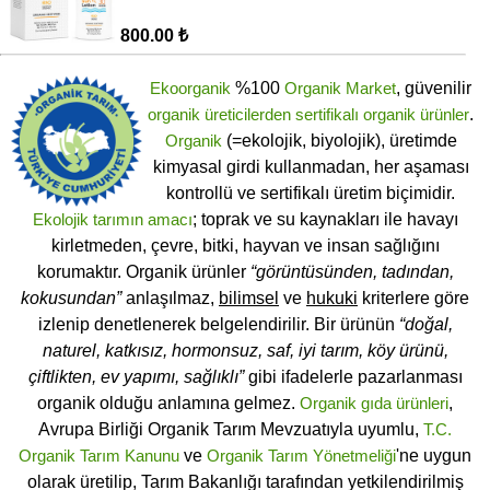
800.00 ₺
Ekoorganik
%100
Organik Market
, güvenilir
organik üreticilerden
sertifikalı
organik ürünler
.
Organik
(=ekolojik, biyolojik), üretimde
kimyasal girdi kullanmadan, her aşaması
kontrollü ve sertifikalı üretim biçimidir.
Ekolojik tarımın amacı
; toprak ve su kaynakları ile havayı
kirletmeden, çevre, bitki, hayvan ve insan sağlığını
korumaktır. Organik ürünler
“görüntüsünden, tadından,
kokusundan”
anlaşılmaz,
bilimsel
ve
hukuki
kriterlere göre
izlenip denetlenerek belgelendirilir. Bir ürünün
“doğal,
naturel, katkısız, hormonsuz, saf, iyi tarım, köy ürünü,
çiftlikten, ev yapımı, sağlıklı”
gibi ifadelerle pazarlanması
organik olduğu anlamına gelmez.
Organik gıda ürünleri
,
Avrupa Birliği Organik Tarım Mevzuatıyla uyumlu,
T.C.
Organik Tarım Kanunu
ve
Organik Tarım Yönetmeliği
'ne uygun
olarak üretilip, Tarım Bakanlığı tarafından yetkilendirilmiş