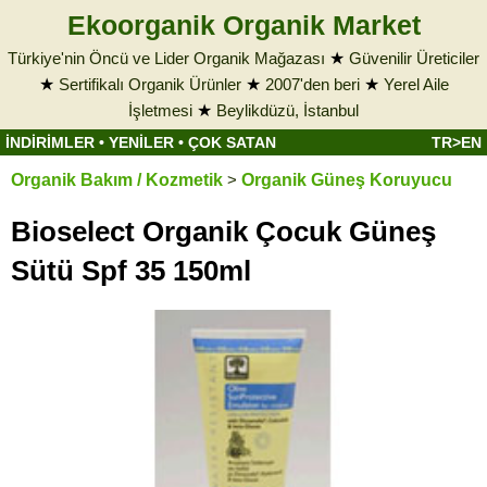
Ekoorganik Organik Market
Türkiye'nin Öncü ve Lider Organik Mağazası
★
Güvenilir Üreticiler
★
Sertifikalı Organik Ürünler
★
2007'den beri
★
Yerel Aile
İşletmesi
★
Beylikdüzü, İstanbul
İNDİRİMLER
•
YENİLER
•
ÇOK SATAN
TR>EN
Organik Bakım / Kozmetik
>
Organik Güneş Koruyucu
Bioselect Organik Çocuk Güneş
Sütü Spf 35 150ml