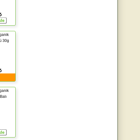
₺
rganik
tü 30g
₺
rganik
Balı