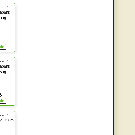
rganik
Yabani)
300g
rganik
Yabani)
450g
₺
rganik
ğı 250ml