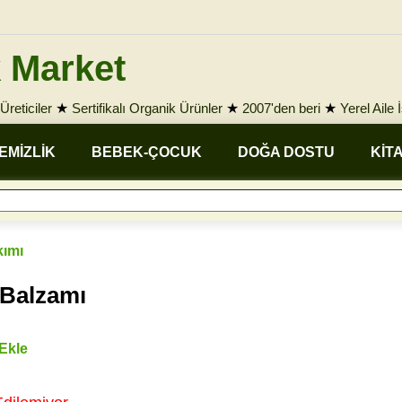
 Market
Üreticiler
★
Sertifikalı Organik Ürünler
★
2007'den beri
★
Yerel Aile 
EMİZLİK
BEBEK-ÇOCUK
DOĞA DOSTU
KİT
kımı
 Balzamı
 Ekle