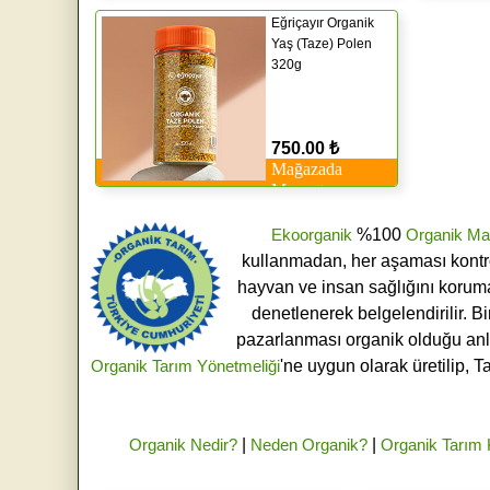
Eğriçayır Organik
Yaş (Taze) Polen
320g
750.00 ₺
Mağazada
Mevcut
Ekoorganik
%100
Organik Ma
kullanmadan, her aşaması kontroll
hayvan ve insan sağlığını koruma
denetlenerek belgelendirilir. B
pazarlanması organik olduğu an
Organik Tarım Yönetmeliği
'ne uygun olarak üretilip, T
Organik Nedir?
|
Neden Organik?
|
Organik Tarım