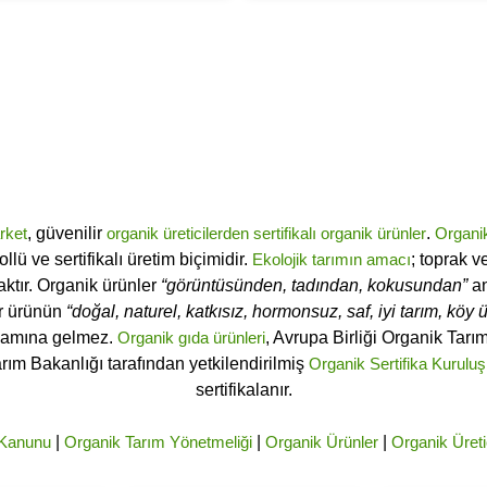
rket
, güvenilir
organik üreticilerden
sertifikalı
organik ürünler
.
Organi
ü ve sertifikalı üretim biçimidir.
Ekolojik tarımın amacı
; toprak v
ktır. Organik ürünler
“görüntüsünden, tadından, kokusundan”
an
ir ürünün
“doğal, naturel, katkısız, hormonsuz, saf, iyi tarım, köy ür
lamına gelmez.
Organik gıda ürünleri
, Avrupa Birliği Organik Tar
arım Bakanlığı tarafından yetkilendirilmiş
Organik Sertifika Kuruluş
sertifikalanır.
 Kanunu
|
Organik Tarım Yönetmeliği
|
Organik Ürünler
|
Organik Üreti