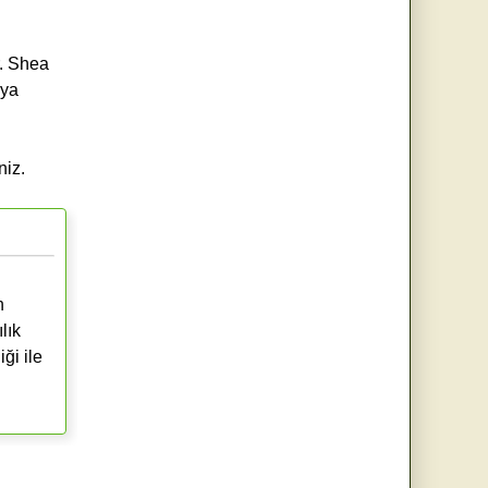
r. Shea
aya
niz.
n
lık
ği ile