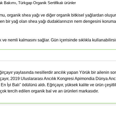
ak Bakımı
,
Türkgap Organik Sertifikalı ürünler
umu, organik shea yağı ve diğer organik bitkisel yağlardan oluşu
dilen bir yağ olan shea yağı dudaklarınızın nem dengesini korum
e nemli kalmasını sağlar. Gün içerisinde sıklıkla kullanabilirsi
rçayır yaylasında nesillerdir arıcılık yapan Yörük bir ailenin so
içayır, 2019 Uluslararası Arıcılık Kongresi Apimondia Dünya Arıcı
 İyi Balı" ödülünü aldı. Eğriçayır, yüksek kalite ve ürün çeşitlili
çok tercih edilen organik bal ve arı ürünleri markasıdır.