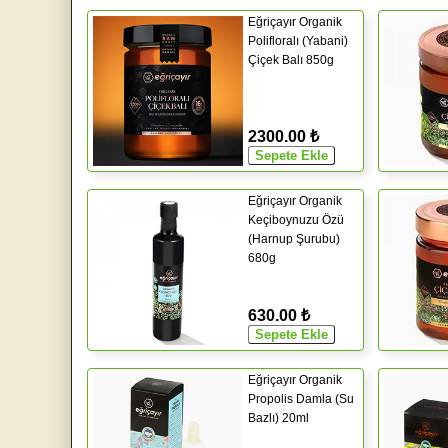
Eğriçayır Organik
Polifloralı (Yabani)
Çiçek Balı 850g
2300.00 ₺
Eğriçayır Organik
Keçiboynuzu Özü
(Harnup Şurubu)
680g
630.00 ₺
Eğriçayır Organik
Propolis Damla (Su
Bazlı) 20ml