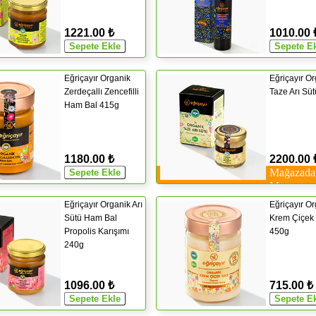
1221.00 ₺
1010.00 
Eğriçayır Organik
Eğriçayır O
Zerdeçallı Zencefilli
Taze Arı Sü
Ham Bal 415g
1180.00 ₺
2200.00 
Mağazada
Mevcut
Eğriçayır Organik Arı
Eğriçayır O
Sütü Ham Bal
Krem Çiçek 
Propolis Karışımı
450g
240g
1096.00 ₺
715.00 ₺