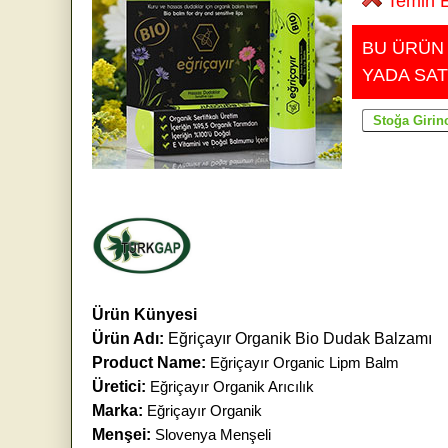
Temin E
BU ÜRÜN
YADA SAT
Ürün Künyesi
Ürün Adı:
Eğriçayır Organik Bio Dudak Balzamı
Product Name:
Eğriçayır Organic Lipm Balm
Üretici:
Eğriçayır Organik Arıcılık
Marka:
Eğriçayır Organik
Menşei:
Slovenya Menşeli