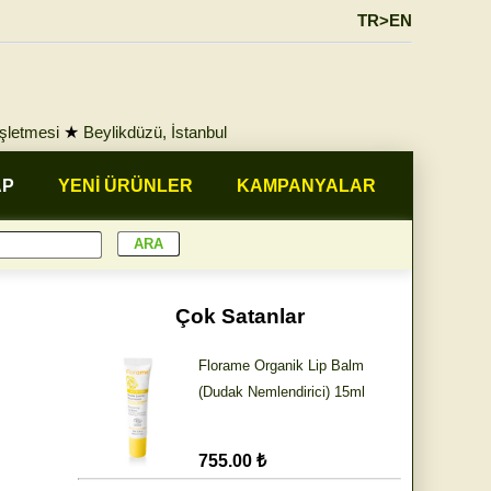
TR>EN
İşletmesi
★
Beylikdüzü, İstanbul
AP
YENİ ÜRÜNLER
KAMPANYALAR
Çok Satanlar
Florame Organik Lip Balm
(Dudak Nemlendirici) 15ml
755.00 ₺