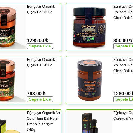
Eğriçayır Organik
Eğriçayır O
Çiçek Balı 850g
Polifloralı (
Çiçek Balı 
1295.00 ₺
850.00 ₺
Eğriçayır Organik
Eğriçayır O
Çiçek Balı 450g
Polifloralı (
Çiçek Balı 
798.00 ₺
1280.00 
Eğriçayır Organik Arı
Eğriçayır O
Sütü Ham Bal Polen
Çörekotu Ya
Propolis Karışımı
240g