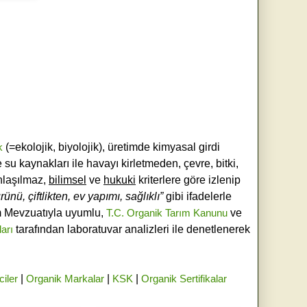
k
(=ekolojik, biyolojik), üretimde kimyasal girdi
e su kaynakları ile havayı kirletmeden, çevre, bitki,
laşılmaz,
bilimsel
ve
hukuki
kriterlere göre izlenip
ünü, çiftlikten, ev yapımı, sağlıklı”
gibi ifadelerle
ım Mevzuatıyla uyumlu,
T.C. Organik Tarım Kanunu
ve
ları
tarafından laboratuvar analizleri ile denetlenerek
ciler
|
Organik Markalar
|
KSK
|
Organik Sertifikalar