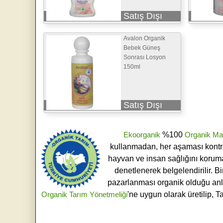
Satış Dışı
Avalon Organik
Bebek Güneş
Sonrası Losyon
150ml
Satış Dışı
Ekoorganik
%100
Organik Ma
kullanmadan, her aşaması kontroll
hayvan ve insan sağlığını koruma
denetlenerek belgelendirilir. B
pazarlanması organik olduğu an
Organik Tarım Yönetmeliği
'ne uygun olarak üretilip, T