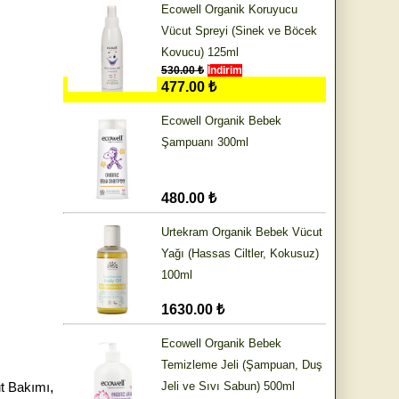
Ecowell Organik Koruyucu
Vücut Spreyi (Sinek ve Böcek
Kovucu) 125ml
530.00 ₺
İndirim
477.00 ₺
Ecowell Organik Bebek
Şampuanı 300ml
480.00 ₺
Urtekram Organik Bebek Vücut
Yağı (Hassas Ciltler, Kokusuz)
100ml
1630.00 ₺
Ecowell Organik Bebek
Temizleme Jeli (Şampuan, Duş
ut Bakımı
,
Jeli ve Sıvı Sabun) 500ml