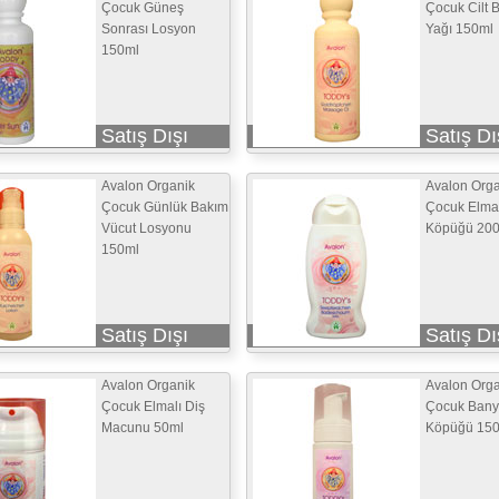
Çocuk Güneş
Çocuk Cilt 
Sonrası Losyon
Yağı 150ml
150ml
Satış Dışı
Satış Dı
Avalon Organik
Avalon Orga
Çocuk Günlük Bakım
Çocuk Elma
Vücut Losyonu
Köpüğü 20
150ml
Satış Dışı
Satış Dı
Avalon Organik
Avalon Orga
Çocuk Elmalı Diş
Çocuk Ban
Macunu 50ml
Köpüğü 15