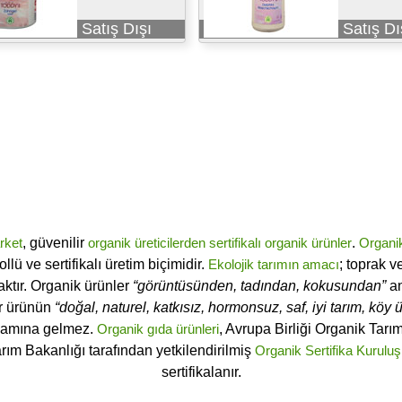
Satış Dışı
Satış Dı
rket
, güvenilir
organik üreticilerden
sertifikalı
organik ürünler
.
Organi
ü ve sertifikalı üretim biçimidir.
Ekolojik tarımın amacı
; toprak v
ktır. Organik ürünler
“görüntüsünden, tadından, kokusundan”
an
ir ürünün
“doğal, naturel, katkısız, hormonsuz, saf, iyi tarım, köy ür
lamına gelmez.
Organik gıda ürünleri
, Avrupa Birliği Organik Tar
arım Bakanlığı tarafından yetkilendirilmiş
Organik Sertifika Kuruluş
sertifikalanır.