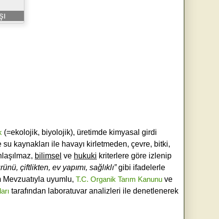
şı
k
(=ekolojik, biyolojik), üretimde kimyasal girdi
e su kaynakları ile havayı kirletmeden, çevre, bitki,
laşılmaz,
bilimsel
ve
hukuki
kriterlere göre izlenip
ünü, çiftlikten, ev yapımı, sağlıklı”
gibi ifadelerle
ım Mevzuatıyla uyumlu,
T.C. Organik Tarım Kanunu
ve
ları
tarafından laboratuvar analizleri ile denetlenerek