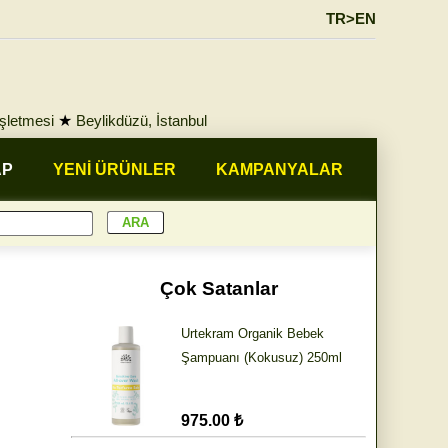
TR>EN
İşletmesi
★
Beylikdüzü, İstanbul
AP
YENİ ÜRÜNLER
KAMPANYALAR
Çok Satanlar
Urtekram Organik Bebek
Şampuanı (Kokusuz) 250ml
975.00 ₺