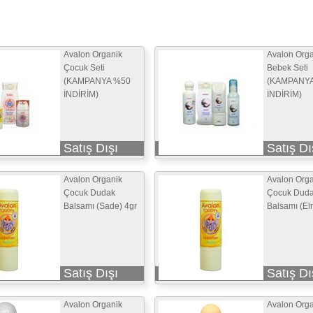
Avalon Organik
Avalon Orga
Çocuk Seti
Bebek Seti
(KAMPANYA %50
(KAMPANY
İNDİRİM)
İNDİRİM)
Satış Dışı
Satış Dı
Avalon Organik
Avalon Orga
Çocuk Dudak
Çocuk Dud
Balsamı (Sade) 4gr
Balsamı (Elm
Satış Dışı
Satış Dı
Avalon Organik
Avalon Orga