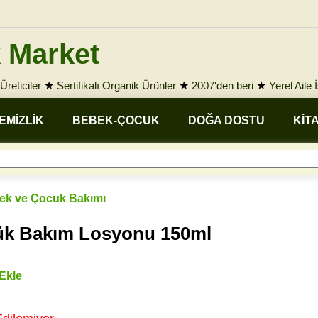
 Market
Üreticiler
★
Sertifikalı Organik Ürünler
★
2007'den beri
★
Yerel Aile 
EMİZLİK
BEBEK-ÇOCUK
DOĞA DOSTU
KİT
ek ve Çocuk Bakımı
ük Bakım Losyonu 150ml
 Ekle