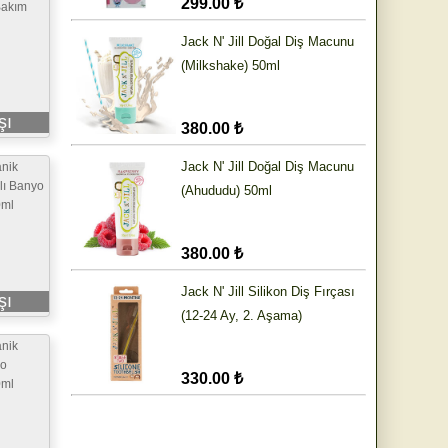
299.00 ₺
Bakım
Jack N' Jill Doğal Diş Macunu
(Milkshake) 50ml
şı
380.00 ₺
Jack N' Jill Doğal Diş Macunu
nik
lı Banyo
(Ahududu) 50ml
0ml
380.00 ₺
Jack N' Jill Silikon Diş Fırçası
şı
(12-24 Ay, 2. Aşama)
nik
yo
330.00 ₺
0ml