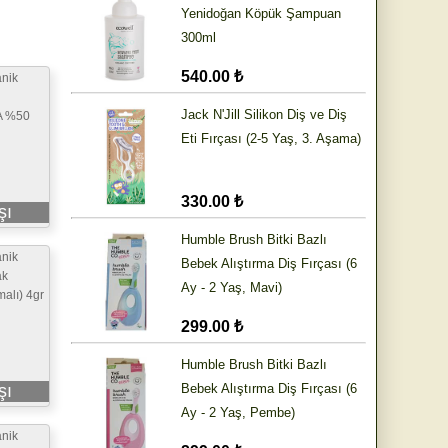
Yenidoğan Köpük Şampuan
300ml
540.00 ₺
nik
Jack N'Jill Silikon Diş ve Diş
A %50
Eti Fırçası (2-5 Yaş, 3. Aşama)
330.00 ₺
şı
Humble Brush Bitki Bazlı
nik
Bebek Alıştırma Diş Fırçası (6
ak
Ay - 2 Yaş, Mavi)
alı) 4gr
299.00 ₺
Humble Brush Bitki Bazlı
şı
Bebek Alıştırma Diş Fırçası (6
Ay - 2 Yaş, Pembe)
nik