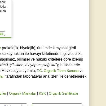
anik
doğan
puan
k
(=ekolojik, biyolojik), üretimde kimyasal girdi
e su kaynakları ile havayı kirletmeden, çevre, bitki,
laşılmaz,
bilimsel
ve
hukuki
kriterlere göre izlenip
ünü, çiftlikten, ev yapımı, sağlıklı”
gibi ifadelerle
ım Mevzuatıyla uyumlu,
T.C. Organik Tarım Kanunu
ve
ları
tarafından laboratuvar analizleri ile denetlenerek
ciler
|
Organik Markalar
|
KSK
|
Organik Sertifikalar