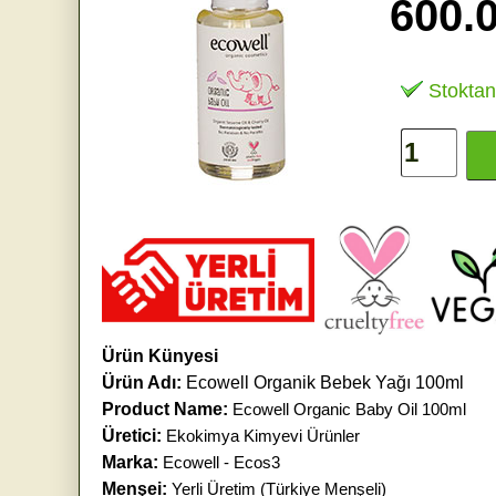
600.
Stoktan
Ürün Künyesi
Ürün Adı:
Ecowell Organik Bebek Yağı 100ml
Product Name:
Ecowell Organic Baby Oil 100ml
Üretici:
Ekokimya Kimyevi Ürünler
Marka:
Ecowell - Ecos3
Menşei:
Yerli Üretim (Türkiye Menşeli)