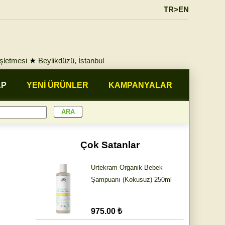
TR>EN
İşletmesi
★
Beylikdüzü, İstanbul
AP
YENİ ÜRÜNLER
KAMPANYALAR
Çok Satanlar
Urtekram Organik Bebek
Şampuanı (Kokusuz) 250ml
975.00 ₺