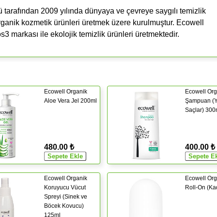
arafından 2009 yılında dünyaya ve çevreye saygılı temizlik
 organik kozmetik ürünleri üretmek üzere kurulmuştur. Ecowell
3 markası ile ekolojik temizlik ürünleri üretmektedir.
Ecowell Organik
Ecowell Org
Aloe Vera Jel 200ml
Şampuan (Y
Saçlar) 300
480.00 ₺
400.00 ₺
Ecowell Organik
Ecowell Org
Koruyucu Vücut
Roll-On (Ka
Spreyi (Sinek ve
Böcek Kovucu)
125ml