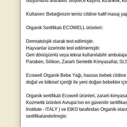
oluşumunu artırabilir. Böylece kaşıntı, kızarıklık, 
Kullanım: Bebeğinizin temiz cildine hafif masaj ya
Organik Sertifikalı ECOWELL ürünleri:
Dermatolojik olarak test edilmiştir.
Hayvanlar üzerinde test edilmemiştir.
Geri dönüşümlü veya tekrar kullanılabilir ambalaja 
Paraben, Silikon, Zararlı Sentetik Kimyasallar, 
Ecowell Organik Bebe Yağı, hassas bebek cildine uyg
doğal ve bitkisel içeriği ile yeni doğan bebekler iç
Organik sertifikalı Ecowell ürünleri, zararlı kimyas
Kozmetik ürünleri Avrupa’nın en güvenilir sertifik
Institute - ITALY ) ve EtKO tarafından Organik ola
sertifikalandırılmıştır.