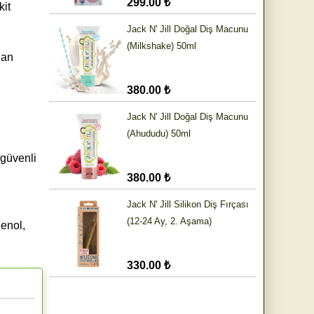
299.00 ₺
kit
Jack N' Jill Doğal Diş Macunu
(Milkshake) 50ml
lan
380.00 ₺
Jack N' Jill Doğal Diş Macunu
(Ahududu) 50ml
 güvenli
380.00 ₺
Jack N' Jill Silikon Diş Fırçası
(12-24 Ay, 2. Aşama)
enol,
330.00 ₺