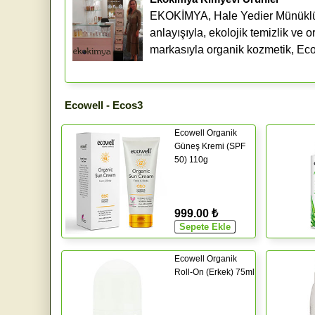
EKOKİMYA, Hale Yedier Münüklü t
anlayışıyla, ekolojik temizlik ve
markasıyla organik kozmetik, Ecos
Ecowell - Ecos3
Ecowell Organik
Güneş Kremi (SPF
50) 110g
999.00 ₺
Ecowell Organik
Roll-On (Erkek) 75ml