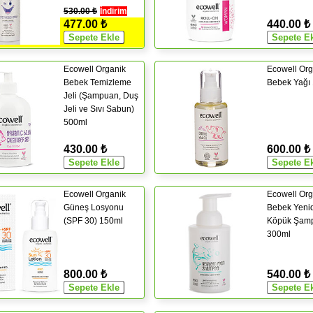
530.00 ₺
İndirim
477.00 ₺
440.00 ₺
Ecowell Organik
Ecowell Org
Bebek Temizleme
Bebek Yağı
Jeli (Şampuan, Duş
Jeli ve Sıvı Sabun)
500ml
430.00 ₺
600.00 ₺
Ecowell Organik
Ecowell Org
Güneş Losyonu
Bebek Yeni
(SPF 30) 150ml
Köpük Şam
300ml
800.00 ₺
540.00 ₺