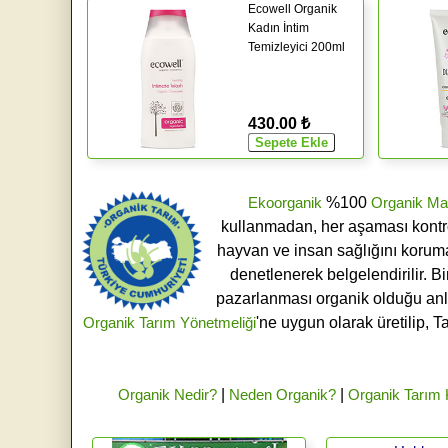
Ecowell Organik
Kadın İntim
Temizleyici 200ml
430.00 ₺
Ekoorganik
%100
Organik Ma
kullanmadan, her aşaması kontroll
hayvan ve insan sağlığını koruma
denetlenerek belgelendirilir. B
pazarlanması organik olduğu an
Organik Tarım Yönetmeliği
'ne uygun olarak üretilip, T
Organik Nedir?
|
Neden Organik?
|
Organik Tarım