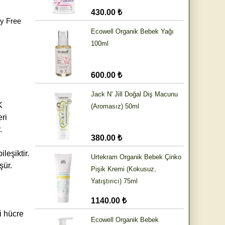
430.00 ₺
ty Free
Ecowell Organik Bebek Yağı
100ml
600.00 ₺
Jack N' Jill Doğal Diş Macunu
K
(Aromasız) 50ml
eri
.
380.00 ₺
leşiktir.
Urtekram Organik Bebek Çinko
şür.
Pişik Kremi (Kokusuz,
Yatıştırıcı) 75ml
1140.00 ₺
i hücre
Ecowell Organik Bebek