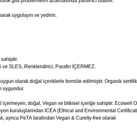
kuruluk gibi problemlerin azalmasında yardımcı olabilir.
parak uygulayın ve yedirin.
sahiptir.
SLS ve SLES, Renklendirici, Parafin İÇERMEZ.
un olarak doğal içeriklerle formüle edilmiştir. Organik sertifik
in uygundur.
al içermeyen, doğal, Vegan ve bitkisel içeriğe sahiptir. Ecowell 
asyon kuruluşlarından ICEA (Ethical and Environmental Certificat
rak, ayrıca PeTA tarafından Vegan & Curelty-free olarak