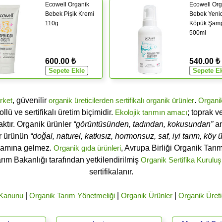
Ecowell Organik
Ecowell Org
Bebek Pişik Kremi
Bebek Yeni
110g
Köpük Şam
500ml
600.00 ₺
540.00 ₺
rket
, güvenilir
organik üreticilerden
sertifikalı
organik ürünler
.
Organi
ü ve sertifikalı üretim biçimidir.
Ekolojik tarımın amacı
; toprak v
ktır. Organik ürünler
“görüntüsünden, tadından, kokusundan”
an
ir ürünün
“doğal, naturel, katkısız, hormonsuz, saf, iyi tarım, köy ür
lamına gelmez.
Organik gıda ürünleri
, Avrupa Birliği Organik Tar
arım Bakanlığı tarafından yetkilendirilmiş
Organik Sertifika Kuruluş
sertifikalanır.
 Kanunu
|
Organik Tarım Yönetmeliği
|
Organik Ürünler
|
Organik Üreti