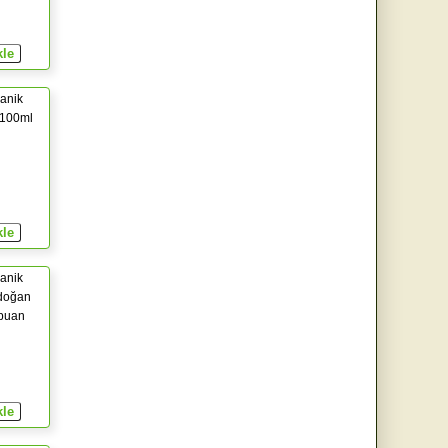
anik
 100ml
anik
doğan
puan