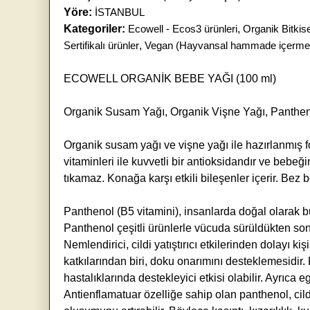
Yöre:
İSTANBUL
Kategoriler:
Ecowell - Ecos3 ürünleri
,
Organik Bitkis
Sertifikalı ürünler
,
Vegan (Hayvansal hammade içermez
ECOWELL ORGANİK BEBE YAĞI (100 ml)
Organik Susam Yağı, Organik Vişne Yağı, Panthenol
Organik susam yağı ve vişne yağı ile hazırlanmış fo
vitaminleri ile kuvvetli bir antioksidandır ve bebeği
tıkamaz. Konağa karşı etkili bileşenler içerir. Bez
Panthenol (B5 vitamini), insanlarda doğal olarak bulu
Panthenol çeşitli ürünlerle vücuda sürüldükten son
Nemlendirici, cildi yatıştırıcı etkilerinden dolayı ki
katkılarından biri, doku onarımını desteklemesidir. P
hastalıklarında destekleyici etkisi olabilir. Ayrıca e
Antienflamatuar özelliğe sahip olan panthenol, cild