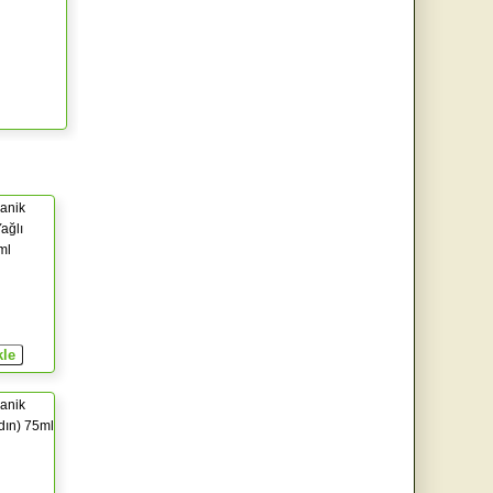
anik
ağlı
ml
anik
dın) 75ml