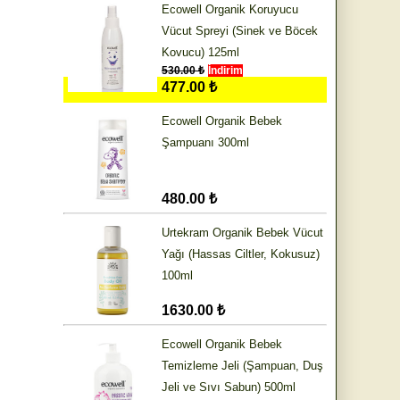
Ecowell Organik Koruyucu
Vücut Spreyi (Sinek ve Böcek
Kovucu) 125ml
530.00 ₺
İndirim
477.00 ₺
Ecowell Organik Bebek
Şampuanı 300ml
480.00 ₺
Urtekram Organik Bebek Vücut
Yağı (Hassas Ciltler, Kokusuz)
100ml
1630.00 ₺
Ecowell Organik Bebek
Temizleme Jeli (Şampuan, Duş
Jeli ve Sıvı Sabun) 500ml