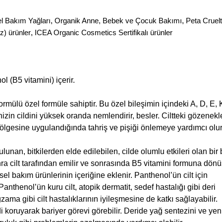
el Bakım Yağları
,
Organik Anne, Bebek ve Çocuk Bakımı
,
Peta Cruel
) ürünler
,
ICEA Organic Cosmetics Sertifikalı ürünler
 (B5 vitamini) içerir.
rmülü özel formüle sahiptir. Bu özel bileşimin içindeki A, D, E, 
nizin cildini yüksek oranda nemlendirir, besler. Ciltteki gözenekl
 bölgesine uygulandığında tahriş ve pişiği önlemeye yardımcı olur
nan, bitkilerden elde edilebilen, cilde olumlu etkileri olan bir bi
ra cilt tarafından emilir ve sonrasında B5 vitamini formuna dönü
şisel bakım ürünlerinin içeriğine eklenir. Panthenol’ün cilt için
anthenol’ün kuru cilt, atopik dermatit, sedef hastalığı gibi deri
gzama gibi cilt hastalıklarının iyileşmesine de katkı sağlayabilir.
i koruyarak bariyer görevi görebilir. Deride yağ sentezini ve yen