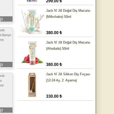
299.00 ₺
Jack N' Jill Doğal Diş Macunu
(Milkshake) 50ml
şı
nik
380.00 ₺
lı Banyo
0ml
Jack N' Jill Doğal Diş Macunu
(Ahududu) 50ml
şı
380.00 ₺
Jack N' Jill Silikon Diş Fırçası
nik
(12-24 Ay, 2. Aşama)
yo
0ml
330.00 ₺
şı