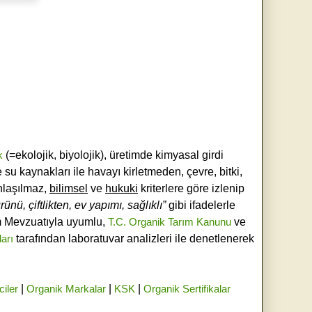
k
(=ekolojik, biyolojik), üretimde kimyasal girdi
e su kaynakları ile havayı kirletmeden, çevre, bitki,
laşılmaz,
bilimsel
ve
hukuki
kriterlere göre izlenip
ünü, çiftlikten, ev yapımı, sağlıklı”
gibi ifadelerle
ım Mevzuatıyla uyumlu,
T.C. Organik Tarım Kanunu
ve
ları
tarafından laboratuvar analizleri ile denetlenerek
ciler
|
Organik Markalar
|
KSK
|
Organik Sertifikalar