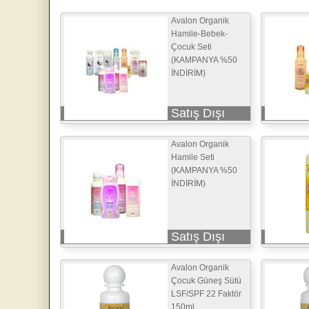
Avalon Organik
Hamile-Bebek-
Çocuk Seti
(KAMPANYA %50
İNDİRİM)
Satış Dışı
Avalon Organik
Hamile Seti
(KAMPANYA %50
İNDİRİM)
Satış Dışı
Avalon Organik
Çocuk Güneş Sütü
LSF/SPF 22 Faktör
150ml