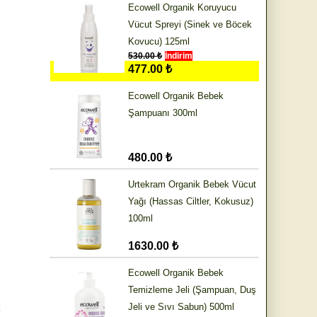
Ecowell Organik Koruyucu
Vücut Spreyi (Sinek ve Böcek
Kovucu) 125ml
530.00 ₺
İndirim
477.00 ₺
Ecowell Organik Bebek
Şampuanı 300ml
480.00 ₺
Urtekram Organik Bebek Vücut
Yağı (Hassas Ciltler, Kokusuz)
100ml
1630.00 ₺
Ecowell Organik Bebek
Temizleme Jeli (Şampuan, Duş
k
Jeli ve Sıvı Sabun) 500ml