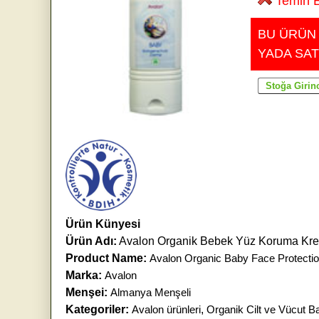
Temin E
BU ÜRÜN
YADA SAT
Ürün Künyesi
Ürün Adı:
Avalon Organik Bebek Yüz Koruma Kre
Product Name:
Avalon Organic Baby Face Protecti
Marka:
Avalon
Menşei:
Almanya Menşeli
Kategoriler:
Avalon ürünleri
,
Organik Cilt ve Vücut B