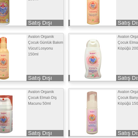
Satış Dışı
Satış Dı
Avalon Organik
Avalon Orga
Çocuk Günlük Bakım
Çocuk Elma
Vücut Losyonu
Köpüğü 20
150ml
Satış Dışı
Satış Dı
Avalon Organik
Avalon Orga
Çocuk Elmalı Diş
Çocuk Ban
Macunu 50ml
Köpüğü 15
Satış Dışı
Satış Dı