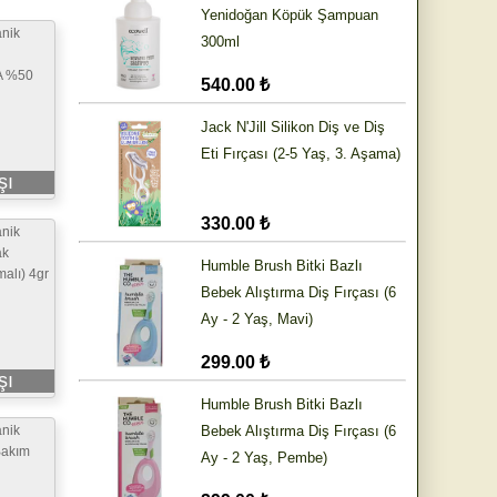
Yenidoğan Köpük Şampuan
nik
300ml
A %50
540.00 ₺
Jack N'Jill Silikon Diş ve Diş
Eti Fırçası (2-5 Yaş, 3. Aşama)
şı
330.00 ₺
nik
ak
Humble Brush Bitki Bazlı
alı) 4gr
Bebek Alıştırma Diş Fırçası (6
Ay - 2 Yaş, Mavi)
299.00 ₺
şı
Humble Brush Bitki Bazlı
nik
Bebek Alıştırma Diş Fırçası (6
Bakım
Ay - 2 Yaş, Pembe)