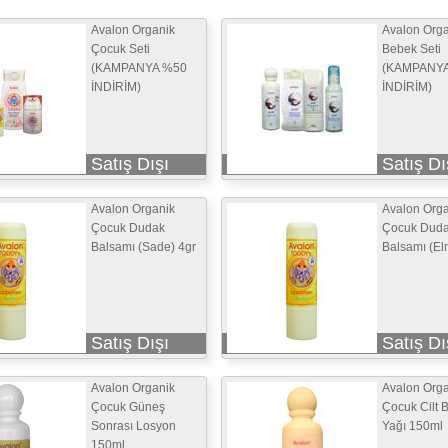
Avalon Organik
Avalon Orga
Çocuk Seti
Bebek Seti
(KAMPANYA %50
(KAMPANY
İNDİRİM)
İNDİRİM)
Satış Dışı
Satış Dı
Avalon Organik
Avalon Orga
Çocuk Dudak
Çocuk Dud
Balsamı (Sade) 4gr
Balsamı (Elm
Satış Dışı
Satış Dı
Avalon Organik
Avalon Orga
Çocuk Güneş
Çocuk Cilt 
Sonrası Losyon
Yağı 150ml
150ml