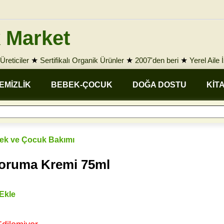
 Market
Üreticiler
★
Sertifikalı Organik Ürünler
★
2007'den beri
★
Yerel Aile 
EMİZLİK
BEBEK-ÇOCUK
DOĞA DOSTU
KİT
ek ve Çocuk Bakımı
Koruma Kremi 75ml
 Ekle