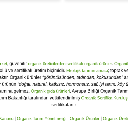
rket
, güvenilir
organik üreticilerden
sertifikalı
organik ürünler
.
Organi
ü ve sertifikalı üretim biçimidir.
Ekolojik tarımın amacı
; toprak v
ktır. Organik ürünler
“görüntüsünden, tadından, kokusundan”
an
ir ürünün
“doğal, naturel, katkısız, hormonsuz, saf, iyi tarım, köy ür
lamına gelmez.
Organik gıda ürünleri
, Avrupa Birliği Organik Tar
arım Bakanlığı tarafından yetkilendirilmiş
Organik Sertifika Kuruluş
sertifikalanır.
 Kanunu
|
Organik Tarım Yönetmeliği
|
Organik Ürünler
|
Organik Üreti