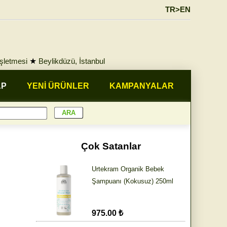
TR>EN
İşletmesi
★
Beylikdüzü, İstanbul
AP
YENİ ÜRÜNLER
KAMPANYALAR
Çok Satanlar
Urtekram Organik Bebek
Şampuanı (Kokusuz) 250ml
975.00 ₺