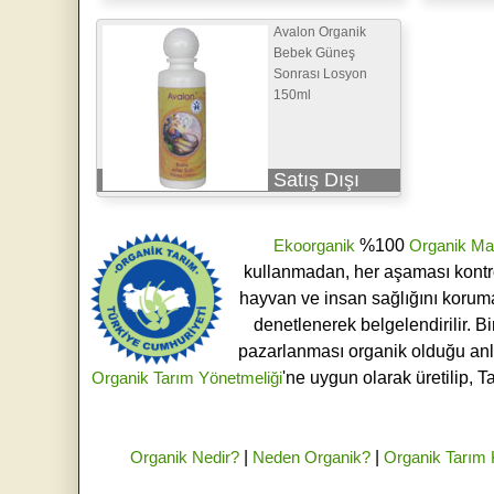
Avalon Organik
Bebek Güneş
Sonrası Losyon
150ml
Satış Dışı
Ekoorganik
%100
Organik Ma
kullanmadan, her aşaması kontroll
hayvan ve insan sağlığını koruma
denetlenerek belgelendirilir. B
pazarlanması organik olduğu an
Organik Tarım Yönetmeliği
'ne uygun olarak üretilip, T
Organik Nedir?
|
Neden Organik?
|
Organik Tarım