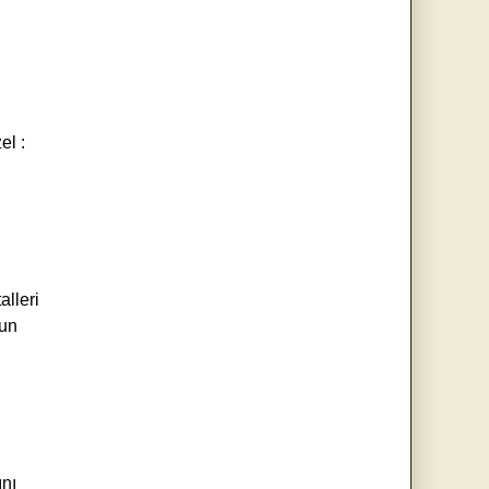
el :
lleri
gun
ını