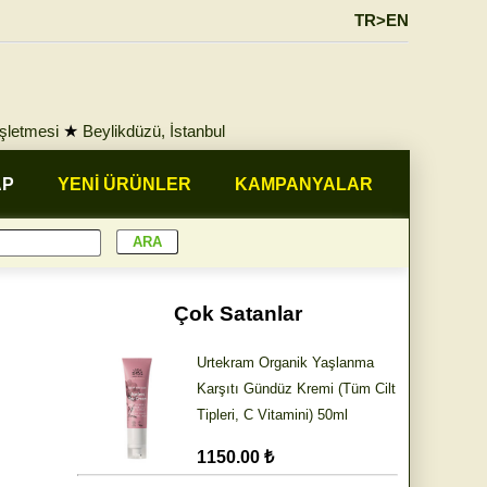
TR>EN
İşletmesi
★
Beylikdüzü, İstanbul
AP
YENİ ÜRÜNLER
KAMPANYALAR
Çok Satanlar
Urtekram Organik Yaşlanma
Karşıtı Gündüz Kremi (Tüm Cilt
Tipleri, C Vitamini) 50ml
1150.00 ₺