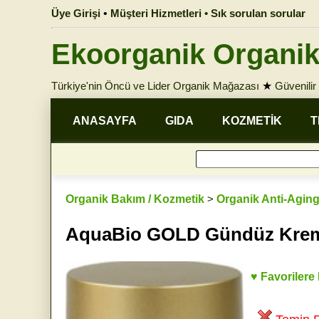
Üye Girişi
•
Müşteri Hizmetleri • Sık sorulan sorular
Ekoorganik Organik
Türkiye'nin Öncü ve Lider Organik Mağazası
★
Güvenilir 
ANASAYFA
GIDA
KOZMETİK
T
Organik Bakım / Kozmetik
>
Organik Anti-Aging
AquaBio GOLD Gündüz Krem
♥ Favorilere