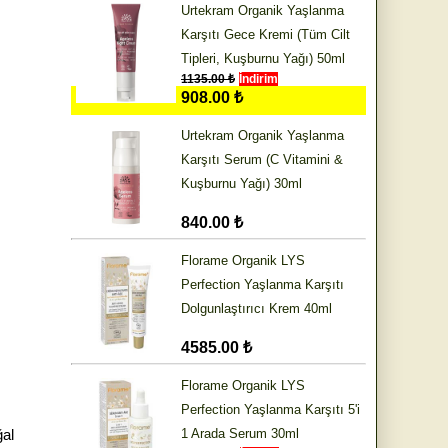
Urtekram Organik Yaşlanma
Karşıtı Gece Kremi (Tüm Cilt
Tipleri, Kuşburnu Yağı) 50ml
1135.00 ₺
İndirim
908.00 ₺
Urtekram Organik Yaşlanma
Karşıtı Serum (C Vitamini &
Kuşburnu Yağı) 30ml
840.00 ₺
Florame Organik LYS
Perfection Yaşlanma Karşıtı
Dolgunlaştırıcı Krem 40ml
4585.00 ₺
Florame Organik LYS
Perfection Yaşlanma Karşıtı 5'i
al
1 Arada Serum 30ml