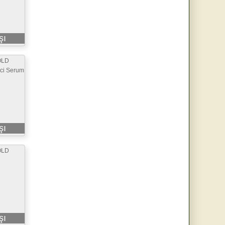
şı
OLD
ici Serum
şı
OLD
şı