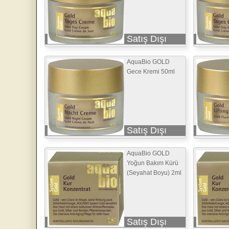
Satış Dışı
AquaBio GOLD
Gece Kremi 50ml
Satış Dışı
AquaBio GOLD
Yoğun Bakım Kürü
(Seyahat Boyu) 2ml
Satış Dışı