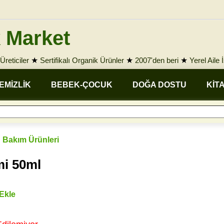
 Market
Üreticiler
★
Sertifikalı Organik Ürünler
★
2007'den beri
★
Yerel Aile 
EMİZLİK
BEBEK-ÇOCUK
DOĞA DOSTU
KİT
 Bakım Ürünleri
i 50ml
 Ekle