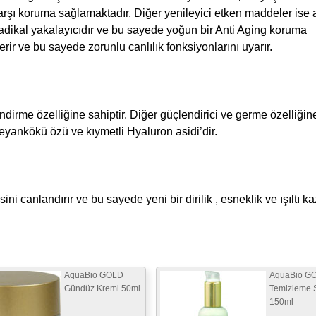
 karşı koruma sağlamaktadır. Diğer yenileyici etken maddeler ise
dikal yakalayıcıdır ve bu sayede yoğun bir Anti Aging koruma
ir ve bu sayede zorunlu canlılık fonksiyonlarını uyarır.
endirme özelliğine sahiptir. Diğer güçlendirici ve germe özelliğin
eyankökü özü ve kıymetli Hyaluron asidi’dir.
ni canlandırır ve bu sayede yeni bir dirilik , esneklik ve ışıltı ka
AquaBio GOLD
AquaBio G
Gündüz Kremi 50ml
Temizleme 
150ml