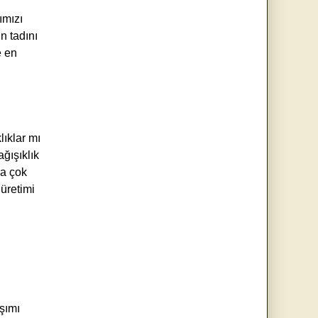
ımızı
 tadını
e en
lıklar mı
ğışıklık
ha çok
üretimi
şımı