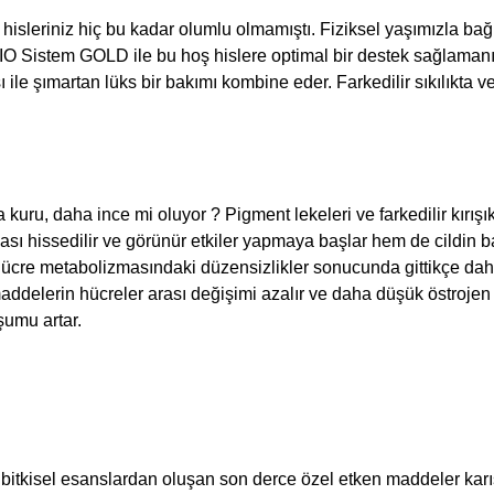
 hisleriniz hiç bu kadar olumlu olmamıştı. Fiziksel yaşımızla bağ
Sistem GOLD ile bu hoş hislere optimal bir destek sağlamanın
 ile şımartan lüks bir bakımı kombine eder. Farkedilir sıkılıkta v
uru, daha ince mi oluyor ? Pigment lekeleri ve farkedilir kırışık
sı hissedilir ve görünür etkiler yapmaya başlar hem de cildin ba
. Hücre metabolizmasındaki düzensizlikler sonucunda gittikçe da
ddelerin hücreler arası değişimi azalır ve daha düşük östrojen 
luşumu artar.
itkisel esanslardan oluşan son derce özel etken maddeler karı