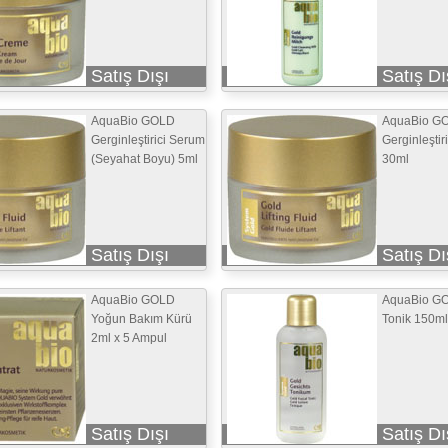
Satış Dışı
Satış Dı
AquaBio GOLD
AquaBio G
Gerginleştirici Serum
Gerginleştir
(Seyahat Boyu) 5ml
30ml
Satış Dışı
Satış Dı
AquaBio GOLD
AquaBio G
Yoğun Bakım Kürü
Tonik 150ml
2ml x 5 Ampul
Satış Dışı
Satış Dı