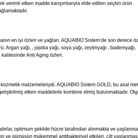
k verimli etken madde karışımlarıyla elde edilen seçkin ürün
ağlamaktadır.
oğanın en iyi özleri ve yağları. AQUABIO Sistem’de son derece öz
. Argan yağı, , jojoba yağı, soya yağı, zeytinyağı , bademyağı,
kalitesinde Anti Aging özleri.
s kozmetik malzemeleriydi. AQUABIO Sistem GOLD, bu asal meta
i geliştirilmiş etken maddelerle kombine etmiş bulunmaktadır. Ol
dırlar, optimum şekilde hücre tarafından alınmakta ve yaşlanma
 Altın ve gümüşün mükemmel antibakteriyel etkileri, cilt yaşlanmas