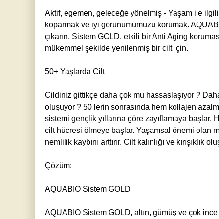
Aktif, egemen, geleceğe yönelmiş - Yaşam ile ilgili
koparmak ve iyi görünümümüzü korumak. AQUABIO 
çıkarın. Sistem GOLD, etkili bir Anti Aging koruması
mükemmel şekilde yenilenmiş bir cilt için.
50+ Yaşlarda Cilt
Cildiniz gittikçe daha çok mu hassaslaşıyor ? Daha k
oluşuyor ? 50 lerin sonrasında hem kollajen azalma
sistemi gençlik yıllarına göre zayıflamaya başlar
cilt hücresi ölmeye başlar. Yaşamsal önemi olan ma
nemlilik kaybını arttırır. Cilt kalınlığı ve kırışıklık o
Çözüm:
AQUABIO Sistem GOLD
AQUABIO Sistem GOLD, altın, gümüş ve çok ince b