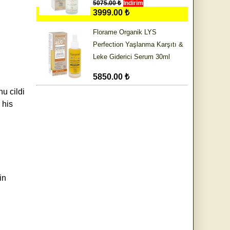
5075.00 ₺
İndirim
3999.00 ₺
Florame Organik LYS
Perfection Yaşlanma Karşıtı &
Leke Giderici Serum 30ml
5850.00 ₺
u cildi
r his
in