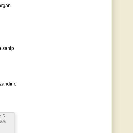
 argan
e sahip
zandırır.
OLD
Sütü