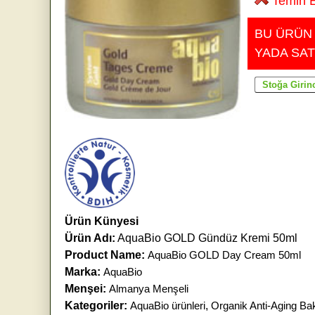
Temin E
BU ÜRÜN
YADA SAT
Ürün Künyesi
Ürün Adı:
AquaBio GOLD Gündüz Kremi 50ml
Product Name:
AquaBio GOLD Day Cream 50ml
Marka:
AquaBio
Menşei:
Almanya Menşeli
Kategoriler:
AquaBio ürünleri
,
Organik Anti-Aging Ba