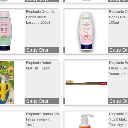
Bioplante Organik
Bioplante O
Bebek Vücut
Bebek Pişik
Losyonu 100ml
100ml
Satış Dışı
Satış Dı
Bioplante Bebek
Bioplante 
Muz Diş Fırçası
Fırçası (Ço
Yumuşak Kır
Satış Dışı
Satış Dı
Bioplante Bambu Diş
Bioplante O
Fırçası (Yetişkin,
Yüz & Maky
Yeşil)
Temizleyici