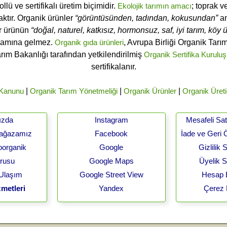
ü ve sertifikalı üretim biçimidir.
Ekolojik tarımın amacı
; toprak v
ktır. Organik ürünler
“görüntüsünden, tadından, kokusundan”
an
ir ürünün
“doğal, naturel, katkısız, hormonsuz, saf, iyi tarım, köy ür
lamına gelmez.
Organik gıda ürünleri
, Avrupa Birliği Organik Tar
arım Bakanlığı tarafından yetkilendirilmiş
Organik Sertifika Kuruluş
sertifikalanır.
 Kanunu
|
Organik Tarım Yönetmeliği
|
Organik Ürünler
|
Organik Üreti
ızda
Instagram
Mesafeli Sa
Mağazamız
Facebook
İade ve Geri 
oorganik
Google
Gizlilik
urusu
Google Maps
Üyelik 
 Ulaşım
Google Street View
Hesap B
metleri
Yandex
Çerez 