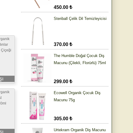
450.00 ₺
Steriball Çelik Dil Temizleyicisi
rganik
370.00 ₺
ınlar
 Çiçeği
The Humble Doğal Çocuk Diş
Macunu (Çilekli, Florürlü) 75ml
şı
299.00 ₺
rganik
Ecowell Organik Çocuk Diş
t
Macunu 75g
50ml
305.00 ₺
Urtekram Organik Diş Macunu
şı