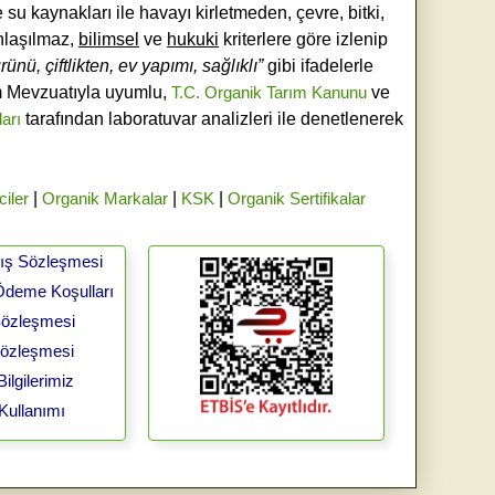
e su kaynakları ile havayı kirletmeden, çevre, bitki,
laşılmaz,
bilimsel
ve
hukuki
kriterlere göre izlenip
ünü, çiftlikten, ev yapımı, sağlıklı”
gibi ifadelerle
ım Mevzuatıyla uyumlu,
T.C. Organik Tarım Kanunu
ve
ları
tarafından laboratuvar analizleri ile denetlenerek
ciler
|
Organik Markalar
|
KSK
|
Organik Sertifikalar
tış Sözleşmesi
Ödeme Koşulları
 Sözleşmesi
Sözleşmesi
ilgilerimiz
Kullanımı