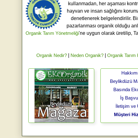
kullanmadan, her aşaması kontroll
hayvan ve insan sağlığını koruma
denetlenerek belgelendirilir. B
pazarlanması organik olduğu an
Organik Tarım Yönetmeliği
'ne uygun olarak üretilip, T
Organik Nedir?
|
Neden Organik?
|
Organik Tarım
Hakkım
Beylikdüzü 
Basında Ek
İş Başv
İletişim ve
Müşteri Hiz