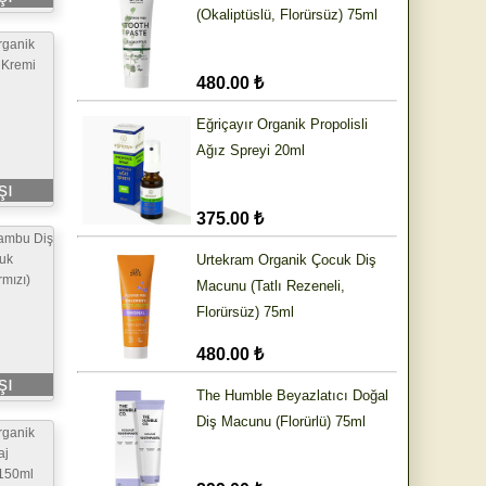
(Okaliptüslü, Florürsüz) 75ml
rganik
 Kremi
480.00 ₺
Eğriçayır Organik Propolisli
Ağız Spreyi 20ml
şı
375.00 ₺
Bambu Diş
cuk
Urtekram Organik Çocuk Diş
mızı)
Macunu (Tatlı Rezeneli,
Florürsüz) 75ml
480.00 ₺
şı
The Humble Beyazlatıcı Doğal
Diş Macunu (Florürlü) 75ml
rganik
aj
 150ml