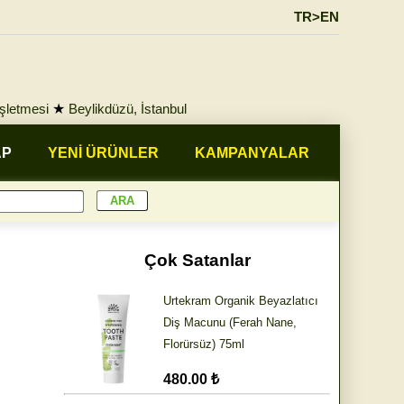
TR>EN
İşletmesi
★
Beylikdüzü, İstanbul
AP
YENİ ÜRÜNLER
KAMPANYALAR
Çok Satanlar
Urtekram Organik Beyazlatıcı
Diş Macunu (Ferah Nane,
Florürsüz) 75ml
480.00 ₺