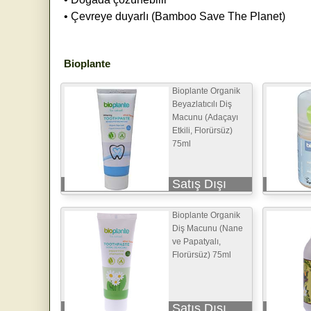
• Çevreye duyarlı (Bamboo Save The Planet)
Bioplante
Bioplante Organik
Beyazlatıcılı Diş
Macunu (Adaçayı
Etkili, Florürsüz)
75ml
Satış Dışı
Bioplante Organik
Diş Macunu (Nane
ve Papatyalı,
Florürsüz) 75ml
Satış Dışı