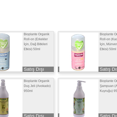
Bioplante Organik
Bioplante O
Roll-on (Erkekler
Roll-on (Kad
İçin, Dağ Bitkileri
İçin, Münver
Etkisi) 50ml
Etkisi) 50ml
Satış Dışı
Satış Dı
Bioplante Organik
Bioplante O
Duş Jeli (Avokado)
Şampuan (A
950ml
Kuyruğu) 9
Satış Dışı
Satış Dı