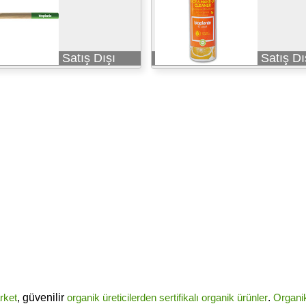
Satış Dışı
Satış Dı
rket
, güvenilir
organik üreticilerden
sertifikalı
organik ürünler
.
Organi