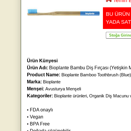
Temin E
BU ÜRÜN
YADA SAT
Ürün Künyesi
Ürün Adı:
Bioplante Bambu Diş Fırçası (Yetişkin 
Product Name:
Bioplante Bamboo Toothbrush (Blue)
Marka:
Bioplante
Menşei:
Avusturya Menşeli
Kategoriler:
Bioplante ürünleri
,
Organik Diş Macunu 
• FDA onaylı
• Vegan
• BPA Free
• Doğada çözünebilir