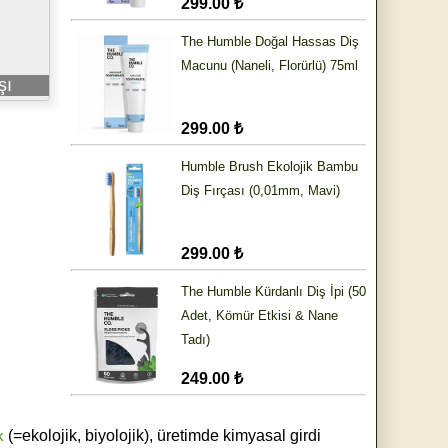
299.00 ₺
The Humble Doğal Hassas Diş
Macunu (Naneli, Florürlü) 75ml
şı
299.00 ₺
Humble Brush Ekolojik Bambu
Diş Fırçası (0,01mm, Mavi)
299.00 ₺
The Humble Kürdanlı Diş İpi (50
Adet, Kömür Etkisi & Nane
Tadı)
249.00 ₺
k
(=ekolojik, biyolojik), üretimde kimyasal girdi