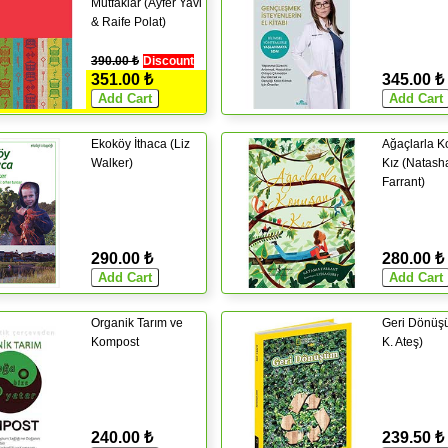
Mutfaklar (Ayfer Yavi
& Raife Polat)
390.00 ₺
Discount
351.00 ₺
345.00 ₺
Ekoköy İthaca (Liz
Ağaçlarla 
Walker)
Kız (Natash
Farrant)
290.00 ₺
280.00 ₺
Organik Tarım ve
Geri Dönüş
Kompost
K. Ateş)
240.00 ₺
239.50 ₺