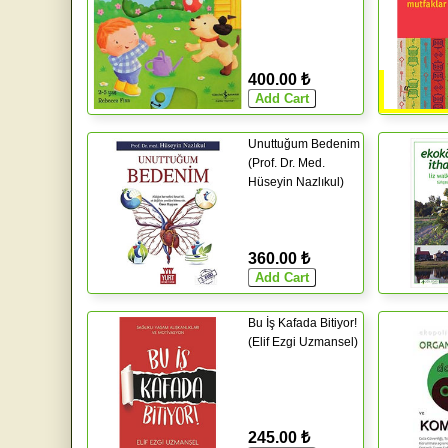
400.00 ₺
Unuttuğum Bedenim
(Prof. Dr. Med.
Hüseyin Nazlıkul)
360.00 ₺
Bu İş Kafada Bitiyor!
(Elif Ezgi Uzmansel)
245.00 ₺