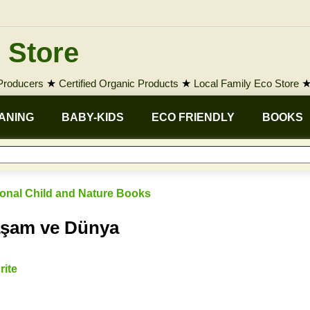
 Store
 Producers
★
Certified Organic Products
★
Local Family Eco Store
ANING
BABY-KIDS
ECO FRIENDLY
BOOKS
onal Child and Nature Books
aşam ve Dünya
rite