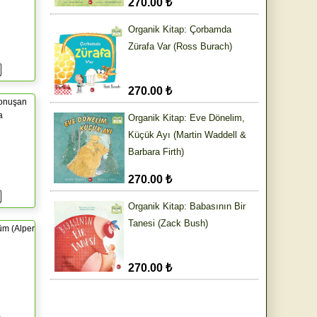
270.00 ₺
Organik Kitap: Çorbamda
Zürafa Var (Ross Burach)
270.00 ₺
Konuşan
a
Organik Kitap: Eve Dönelim,
Küçük Ayı (Martin Waddell &
Barbara Firth)
270.00 ₺
Organik Kitap: Babasının Bir
Tanesi (Zack Bush)
üm (Alper
270.00 ₺