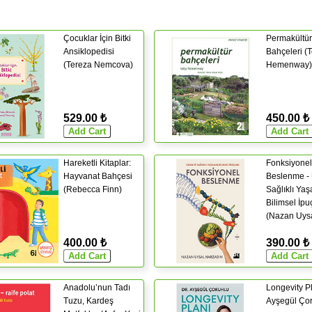
Çocuklar İçin Bitki
Permakültür
Ansiklopedisi
Bahçeleri (
(Tereza Nemcova)
Hemenway)
529.00 ₺
450.00 ₺
Hareketli Kitaplar:
Fonksiyonel
Hayvanat Bahçesi
Beslenme -
(Rebecca Finn)
Sağlıklı Ya
Bilimsel İpuç
(Nazan Uys
Harzadın)
400.00 ₺
390.00 ₺
Anadolu’nun Tadı
Longevity Pl
Tuzu, Kardeş
Ayşegül Çor