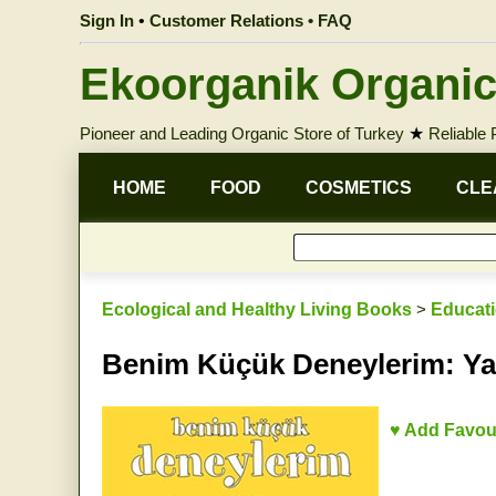
Sign In
•
Customer Relations • FAQ
Ekoorganik Organic
Pioneer and Leading Organic Store of Turkey
★
Reliable
HOME
FOOD
COSMETICS
CLE
Ecological and Healthy Living Books
>
Educati
Benim Küçük Deneylerim: Y
♥ Add Favou