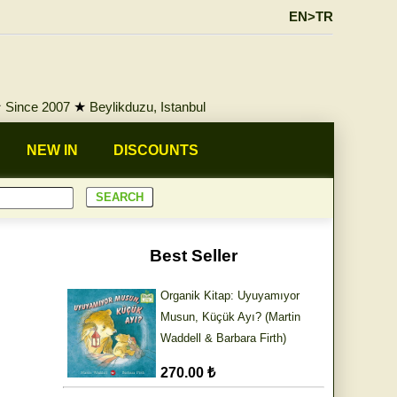
EN>TR
★
Since 2007
★
Beylikduzu, Istanbul
NEW IN
DISCOUNTS
Best Seller
Organik Kitap: Uyuyamıyor
Musun, Küçük Ayı? (Martin
Waddell & Barbara Firth)
270.00 ₺