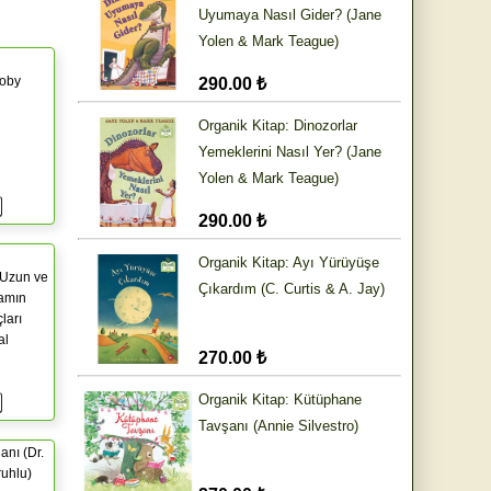
Uyumaya Nasıl Gider? (Jane
Yolen & Mark Teague)
Toby
290.00 ₺
Organik Kitap: Dinozorlar
Yemeklerini Nasıl Yer? (Jane
Yolen & Mark Teague)
290.00 ₺
Organik Kitap: Ayı Yürüyüşe
 Uzun ve
Çıkardım (C. Curtis & A. Jay)
şamın
ları
al
270.00 ₺
Organik Kitap: Kütüphane
Tavşanı (Annie Silvestro)
anı (Dr.
uhlu)