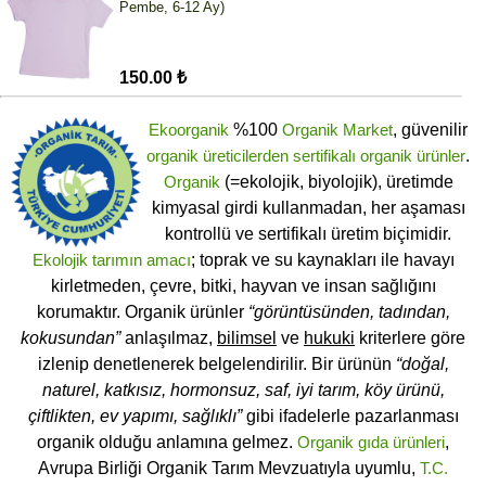
Pembe, 6-12 Ay)
150.00 ₺
Ekoorganik
%100
Organik Market
, güvenilir
organik üreticilerden
sertifikalı
organik ürünler
.
Organik
(=ekolojik, biyolojik), üretimde
kimyasal girdi kullanmadan, her aşaması
kontrollü ve sertifikalı üretim biçimidir.
Ekolojik tarımın amacı
; toprak ve su kaynakları ile havayı
kirletmeden, çevre, bitki, hayvan ve insan sağlığını
korumaktır. Organik ürünler
“görüntüsünden, tadından,
kokusundan”
anlaşılmaz,
bilimsel
ve
hukuki
kriterlere göre
izlenip denetlenerek belgelendirilir. Bir ürünün
“doğal,
naturel, katkısız, hormonsuz, saf, iyi tarım, köy ürünü,
çiftlikten, ev yapımı, sağlıklı”
gibi ifadelerle pazarlanması
organik olduğu anlamına gelmez.
Organik gıda ürünleri
,
Avrupa Birliği Organik Tarım Mevzuatıyla uyumlu,
T.C.