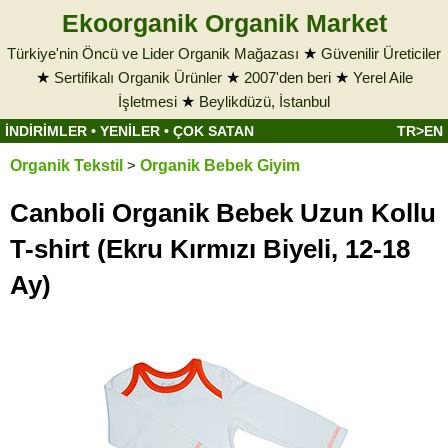
Ekoorganik Organik Market
Türkiye'nin Öncü ve Lider Organik Mağazası
★
Güvenilir Üreticiler
★
Sertifikalı Organik Ürünler
★
2007'den beri
★
Yerel Aile
İşletmesi
★
Beylikdüzü, İstanbul
İNDİRİMLER
•
YENİLER
•
ÇOK SATAN
TR>EN
Organik Tekstil
>
Organik Bebek Giyim
Canboli Organik Bebek Uzun Kollu
T-shirt (Ekru Kırmızı Biyeli, 12-18
Ay)