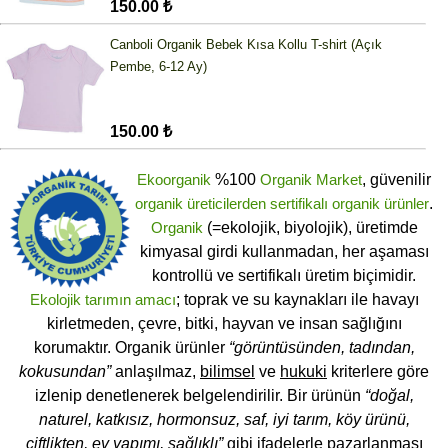
150.00 ₺
Canboli Organik Bebek Kısa Kollu T-shirt (Açık
Pembe, 6-12 Ay)
150.00 ₺
Ekoorganik
%100
Organik Market
, güvenilir
organik üreticilerden
sertifikalı
organik ürünler
.
Organik
(=ekolojik, biyolojik), üretimde
kimyasal girdi kullanmadan, her aşaması
kontrollü ve sertifikalı üretim biçimidir.
Ekolojik tarımın amacı
; toprak ve su kaynakları ile havayı
kirletmeden, çevre, bitki, hayvan ve insan sağlığını
korumaktır. Organik ürünler
“görüntüsünden, tadından,
kokusundan”
anlaşılmaz,
bilimsel
ve
hukuki
kriterlere göre
izlenip denetlenerek belgelendirilir. Bir ürünün
“doğal,
naturel, katkısız, hormonsuz, saf, iyi tarım, köy ürünü,
çiftlikten, ev yapımı, sağlıklı”
gibi ifadelerle pazarlanması