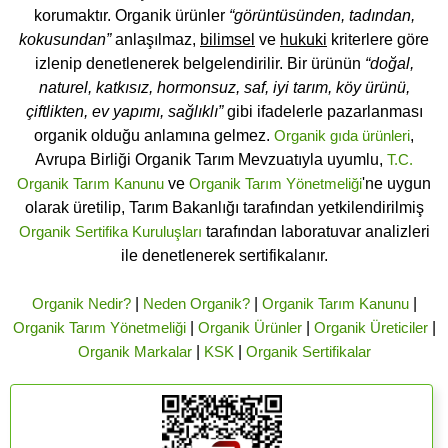
korumaktır. Organik ürünler
“görüntüsünden, tadından,
kokusundan”
anlaşılmaz,
bilimsel
ve
hukuki
kriterlere göre
izlenip denetlenerek belgelendirilir. Bir ürünün
“doğal,
naturel, katkısız, hormonsuz, saf, iyi tarım, köy ürünü,
çiftlikten, ev yapımı, sağlıklı”
gibi ifadelerle pazarlanması
organik olduğu anlamına gelmez.
Organik gıda ürünleri
,
Avrupa Birliği Organik Tarım Mevzuatıyla uyumlu,
T.C.
Organik Tarım Kanunu
ve
Organik Tarım Yönetmeliği
'ne uygun
olarak üretilip, Tarım Bakanlığı tarafından yetkilendirilmiş
Organik Sertifika Kuruluşları
tarafından laboratuvar analizleri
ile denetlenerek sertifikalanır.
Organik Nedir?
|
Neden Organik?
|
Organik Tarım Kanunu
|
Organik Tarım Yönetmeliği
|
Organik Ürünler
|
Organik Üreticiler
|
Organik Markalar
|
KSK
|
Organik Sertifikalar