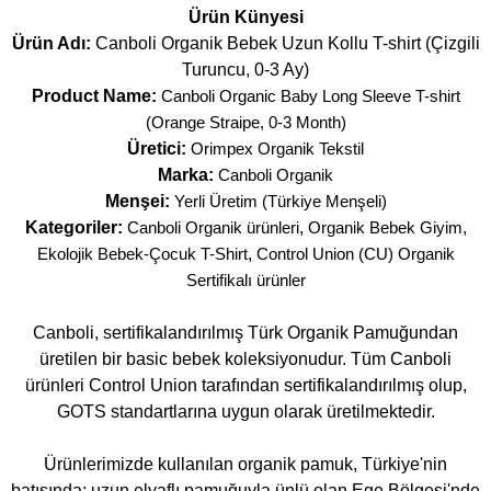
Ürün Künyesi
Ürün Adı:
Canboli Organik Bebek Uzun Kollu T-shirt (Çizgili
Turuncu, 0-3 Ay)
Product Name:
Canboli Organic Baby Long Sleeve T-shirt
(Orange Straipe, 0-3 Month)
Üretici:
Orimpex Organik Tekstil
Marka:
Canboli Organik
Menşei:
Yerli Üretim (Türkiye Menşeli)
Kategoriler:
Canboli Organik ürünleri
,
Organik Bebek Giyim
,
Ekolojik Bebek-Çocuk T-Shirt
,
Control Union (CU) Organik
Sertifikalı ürünler
Canboli, sertifikalandırılmış Türk Organik Pamuğundan
üretilen bir basic bebek koleksiyonudur. Tüm Canboli
ürünleri Control Union tarafından sertifikalandırılmış olup,
GOTS standartlarına uygun olarak üretilmektedir.
Ürünlerimizde kullanılan organik pamuk, Türkiye'nin
batısında; uzun elyaflı pamuğuyla ünlü olan Ege Bölgesi'nde