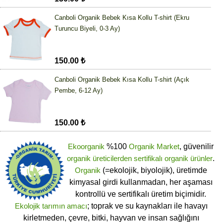
Canboli Organik Bebek Kısa Kollu T-shirt (Ekru
Turuncu Biyeli, 0-3 Ay)
150.00 ₺
Canboli Organik Bebek Kısa Kollu T-shirt (Açık
Pembe, 6-12 Ay)
150.00 ₺
Ekoorganik
%100
Organik Market
, güvenilir
organik üreticilerden
sertifikalı
organik ürünler
.
Organik
(=ekolojik, biyolojik), üretimde
kimyasal girdi kullanmadan, her aşaması
kontrollü ve sertifikalı üretim biçimidir.
Ekolojik tarımın amacı
; toprak ve su kaynakları ile havayı
kirletmeden, çevre, bitki, hayvan ve insan sağlığını