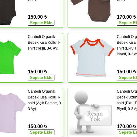
150.00 ₺
170.00 ₺
Canboli Organik
Canboli Org
Bebek Kısa Kollu T-
Bebek Kısa 
shirt (Yeşil, 3-6 Ay)
shirt (Ekru 
Biyeli, 0-3 A
150.00 ₺
150.00 ₺
Canboli Organik
Canboli Org
Bebek Kısa Kollu T-
Bebek Uzun 
shirt (Açık Pembe, 0-
shirt (Ekru 
3 Ay)
Biyeli, 0-3 A
150.00 ₺
170.00 ₺