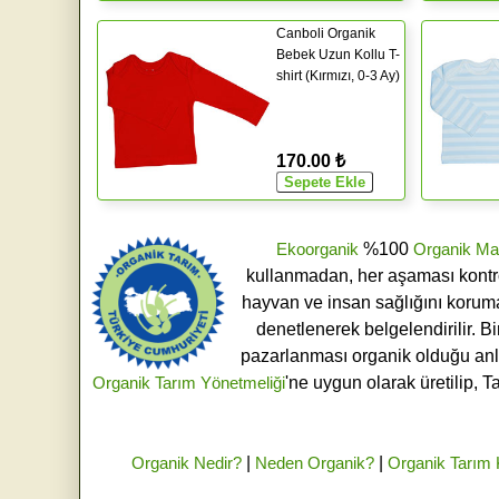
Canboli Organik
Bebek Uzun Kollu T-
shirt (Kırmızı, 0-3 Ay)
170.00 ₺
Ekoorganik
%100
Organik Ma
kullanmadan, her aşaması kontroll
hayvan ve insan sağlığını koruma
denetlenerek belgelendirilir. B
pazarlanması organik olduğu an
Organik Tarım Yönetmeliği
'ne uygun olarak üretilip, T
Organik Nedir?
|
Neden Organik?
|
Organik Tarım