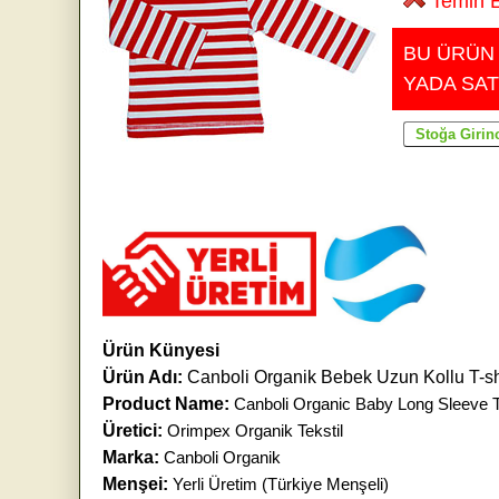
Temin E
BU ÜRÜN
YADA SAT
Ürün Künyesi
Ürün Adı:
Canboli Organik Bebek Uzun Kollu T-shirt
Product Name:
Canboli Organic Baby Long Sleeve T-
Üretici:
Orimpex Organik Tekstil
Marka:
Canboli Organik
Menşei:
Yerli Üretim (Türkiye Menşeli)