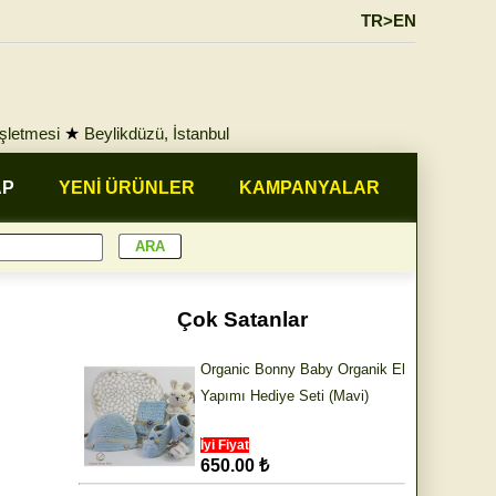
TR>EN
İşletmesi
★
Beylikdüzü, İstanbul
AP
YENİ ÜRÜNLER
KAMPANYALAR
Çok Satanlar
Organic Bonny Baby Organik El
Yapımı Hediye Seti (Mavi)
İyi Fiyat
650.00 ₺