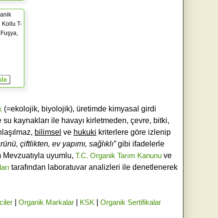
anik
Kollu T-
i Fuşya,
k
(=ekolojik, biyolojik), üretimde kimyasal girdi
e su kaynakları ile havayı kirletmeden, çevre, bitki,
laşılmaz,
bilimsel
ve
hukuki
kriterlere göre izlenip
ünü, çiftlikten, ev yapımı, sağlıklı”
gibi ifadelerle
ım Mevzuatıyla uyumlu,
T.C. Organik Tarım Kanunu
ve
ları
tarafından laboratuvar analizleri ile denetlenerek
ciler
|
Organik Markalar
|
KSK
|
Organik Sertifikalar