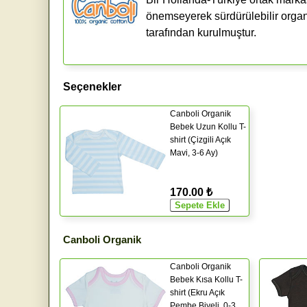
önemseyerek sürdürülebilir organik 
tarafından kurulmuştur.
Seçenekler
Canboli Organik
Bebek Uzun Kollu T-
shirt (Çizgili Açık
Mavi, 3-6 Ay)
170.00 ₺
Canboli Organik
Canboli Organik
Bebek Kısa Kollu T-
shirt (Ekru Açık
Pembe Biyeli, 0-3