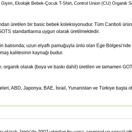
 Giyim
,
Ekolojik Bebek-Çocuk T-Shirt
,
Control Union (CU) Organik Ser
ndan üretilen bir basic bebek koleksiyonudur. Tüm Canboli ürün
 GOTS standartlarına uygun olarak üretilmektedir.
in batısında; uzun elyaflı pamuğuyla ünlü olan Ege Bölgesi'nde
umaş kalitesinin kaynağı budur.
 organik olarak (boya ve baskı dahil) üretilen ve tamamen GOT
lkeleri, ABD, Japonya, BAE, İsrail, Yunanistan ve Türkiye başta 
ı olarak, İzmir’de 2007 yılından bu yana, çevresel ve sosyal etki