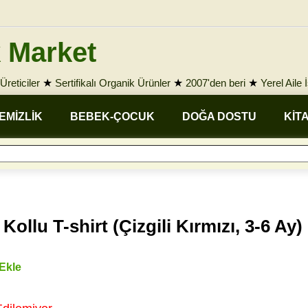
 Market
Üreticiler
★
Sertifikalı Organik Ürünler
★
2007'den beri
★
Yerel Aile 
EMİZLİK
BEBEK-ÇOCUK
DOĞA DOSTU
KİT
llu T-shirt (Çizgili Kırmızı, 3-6 Ay)
 Ekle