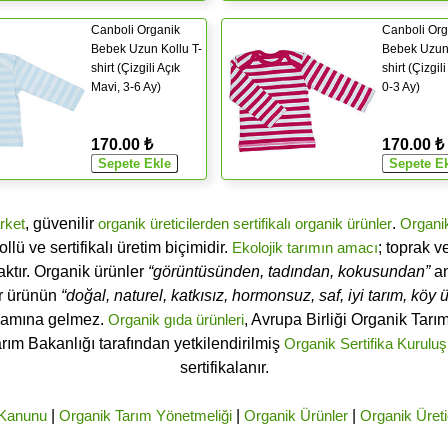
Canboli Organik
Canboli Org
Bebek Uzun Kollu T-
Bebek Uzun 
shirt (Çizgili Açık
shirt (Çizgil
Mavi, 3-6 Ay)
0-3 Ay)
170.00 ₺
170.00 ₺
rket
, güvenilir
organik üreticilerden
sertifikalı
organik ürünler
.
Organi
ü ve sertifikalı üretim biçimidir.
Ekolojik tarımın amacı
; toprak v
ktır. Organik ürünler
“görüntüsünden, tadından, kokusundan”
an
ir ürünün
“doğal, naturel, katkısız, hormonsuz, saf, iyi tarım, köy ür
lamına gelmez.
Organik gıda ürünleri
, Avrupa Birliği Organik Tar
arım Bakanlığı tarafından yetkilendirilmiş
Organik Sertifika Kuruluş
sertifikalanır.
 Kanunu
|
Organik Tarım Yönetmeliği
|
Organik Ürünler
|
Organik Üreti