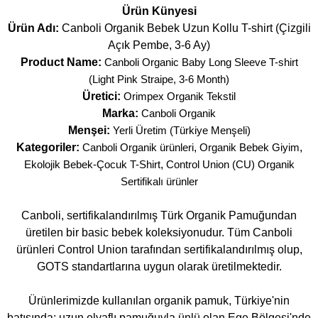
Ürün Künyesi
Ürün Adı:
Canboli Organik Bebek Uzun Kollu T-shirt (Çizgili
Açık Pembe, 3-6 Ay)
Product Name:
Canboli Organic Baby Long Sleeve T-shirt
(Light Pink Straipe, 3-6 Month)
Üretici:
Orimpex Organik Tekstil
Marka:
Canboli Organik
Menşei:
Yerli Üretim (Türkiye Menşeli)
Kategoriler:
Canboli Organik ürünleri
,
Organik Bebek Giyim
,
Ekolojik Bebek-Çocuk T-Shirt
,
Control Union (CU) Organik
Sertifikalı ürünler
Canboli, sertifikalandırılmış Türk Organik Pamuğundan
üretilen bir basic bebek koleksiyonudur. Tüm Canboli
ürünleri Control Union tarafından sertifikalandırılmış olup,
GOTS standartlarına uygun olarak üretilmektedir.
Ürünlerimizde kullanılan organik pamuk, Türkiye'nin
batısında; uzun elyaflı pamuğuyla ünlü olan Ege Bölgesi'nde