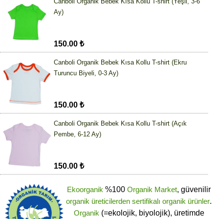
Canboli Organik Bebek Kısa Kollu T-shirt (Yeşil, 3-6
Ay)
150.00 ₺
Canboli Organik Bebek Kısa Kollu T-shirt (Ekru
Turuncu Biyeli, 0-3 Ay)
150.00 ₺
Canboli Organik Bebek Kısa Kollu T-shirt (Açık
Pembe, 6-12 Ay)
150.00 ₺
Ekoorganik
%100
Organik Market
, güvenilir
organik üreticilerden
sertifikalı
organik ürünler
.
Organik
(=ekolojik, biyolojik), üretimde