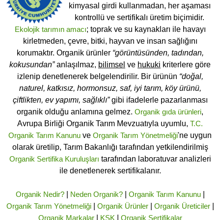
kimyasal girdi kullanmadan, her aşaması
kontrollü ve sertifikalı üretim biçimidir.
Ekolojik tarımın amacı
; toprak ve su kaynakları ile havayı
kirletmeden, çevre, bitki, hayvan ve insan sağlığını
korumaktır. Organik ürünler
“görüntüsünden, tadından,
kokusundan”
anlaşılmaz,
bilimsel
ve
hukuki
kriterlere göre
izlenip denetlenerek belgelendirilir. Bir ürünün
“doğal,
naturel, katkısız, hormonsuz, saf, iyi tarım, köy ürünü,
çiftlikten, ev yapımı, sağlıklı”
gibi ifadelerle pazarlanması
organik olduğu anlamına gelmez.
Organik gıda ürünleri
,
Avrupa Birliği Organik Tarım Mevzuatıyla uyumlu,
T.C.
Organik Tarım Kanunu
ve
Organik Tarım Yönetmeliği
'ne uygun
olarak üretilip, Tarım Bakanlığı tarafından yetkilendirilmiş
Organik Sertifika Kuruluşları
tarafından laboratuvar analizleri
ile denetlenerek sertifikalanır.
Organik Nedir?
|
Neden Organik?
|
Organik Tarım Kanunu
|
Organik Tarım Yönetmeliği
|
Organik Ürünler
|
Organik Üreticiler
|
Organik Markalar
|
KSK
|
Organik Sertifikalar