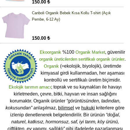
150.00 ₺
Canboli Organik Bebek Kısa Kollu T-shirt (Açık
Pembe, 6-12 Ay)
150.00 ₺
Ekoorganik
%100
Organik Market
, güvenilir
organik üreticilerden
sertifikalı
organik ürünler
.
Organik
(=ekolojik, biyolojik), üretimde
kimyasal girdi kullanmadan, her aşaması
kontrollü ve sertifikalı üretim biçimidir.
Ekolojik tarımın amacı
; toprak ve su kaynakları ile havayı
kirletmeden, çevre, bitki, hayvan ve insan sağlığını
korumaktır. Organik ürünler
“görüntüsünden, tadından,
kokusundan”
anlaşılmaz,
bilimsel
ve
hukuki
kriterlere göre
izlenip denetlenerek belgelendirilir. Bir ürünün
“doğal,
naturel, katkısız, hormonsuz, saf, iyi tarım, köy ürünü,
çiftlikten, ev yapımı, sağlıklı”
gibi ifadelerle pazarlanması