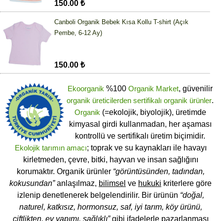
150.00 ₺
Canboli Organik Bebek Kısa Kollu T-shirt (Açık
Pembe, 6-12 Ay)
150.00 ₺
Ekoorganik
%100
Organik Market
, güvenilir
organik üreticilerden
sertifikalı
organik ürünler
.
Organik
(=ekolojik, biyolojik), üretimde
kimyasal girdi kullanmadan, her aşaması
kontrollü ve sertifikalı üretim biçimidir.
Ekolojik tarımın amacı
; toprak ve su kaynakları ile havayı
kirletmeden, çevre, bitki, hayvan ve insan sağlığını
korumaktır. Organik ürünler
“görüntüsünden, tadından,
kokusundan”
anlaşılmaz,
bilimsel
ve
hukuki
kriterlere göre
izlenip denetlenerek belgelendirilir. Bir ürünün
“doğal,
naturel, katkısız, hormonsuz, saf, iyi tarım, köy ürünü,
çiftlikten, ev yapımı, sağlıklı”
gibi ifadelerle pazarlanması