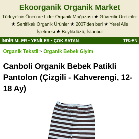
Ekoorganik Organik Market
Türkiye'nin Öncü ve Lider Organik Mağazası
★
Güvenilir Üreticiler
★
Sertifikalı Organik Ürünler
★
2007'den beri
★
Yerel Aile
İşletmesi
★
Beylikdüzü, İstanbul
İNDİRİMLER
•
YENİLER
•
ÇOK SATAN
TR>EN
Organik Tekstil
>
Organik Bebek Giyim
Canboli Organik Bebek Patikli
Pantolon (Çizgili - Kahverengi, 12-
18 Ay)