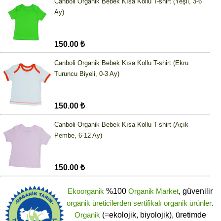
Canboli Organik Bebek Kısa Kollu T-shirt (Yeşil, 3-6
Ay)
150.00 ₺
Canboli Organik Bebek Kısa Kollu T-shirt (Ekru
Turuncu Biyeli, 0-3 Ay)
150.00 ₺
Canboli Organik Bebek Kısa Kollu T-shirt (Açık
Pembe, 6-12 Ay)
150.00 ₺
Ekoorganik
%100
Organik Market
, güvenilir
organik üreticilerden
sertifikalı
organik ürünler
.
Organik
(=ekolojik, biyolojik), üretimde