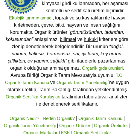
kimyasal girdi kullanmadan, her aşaması
kontrollü ve sertifikalı üretim biçimidir.
Ekolojik tarımın amacı
; toprak ve su kaynakları ile havayı
kirletmeden, çevre, bitki, hayvan ve insan sağlığını
korumaktır. Organik ürünler
“görüntüsünden, tadından,
kokusundan”
anlaşılmaz,
bilimsel
ve
hukuki
kriterlere göre
izlenip denetlenerek belgelendirilir. Bir ürünün
“doğal,
naturel, katkısız, hormonsuz, saf, iyi tarım, köy ürünü,
çiftlikten, ev yapımı, sağlıklı”
gibi ifadelerle pazarlanması
organik olduğu anlamına gelmez.
Organik gıda ürünleri
,
Avrupa Birliği Organik Tarım Mevzuatıyla uyumlu,
T.C.
Organik Tarım Kanunu
ve
Organik Tarım Yönetmeliği
'ne uygun
olarak üretilip, Tarım Bakanlığı tarafından yetkilendirilmiş
Organik Sertifika Kuruluşları
tarafından laboratuvar analizleri
ile denetlenerek sertifikalanır.
Organik Nedir?
|
Neden Organik?
|
Organik Tarım Kanunu
|
Organik Tarım Yönetmeliği
|
Organik Ürünler
|
Organik Üreticiler
|
Organik Markalar
|
KSK
|
Organik Sertifikalar