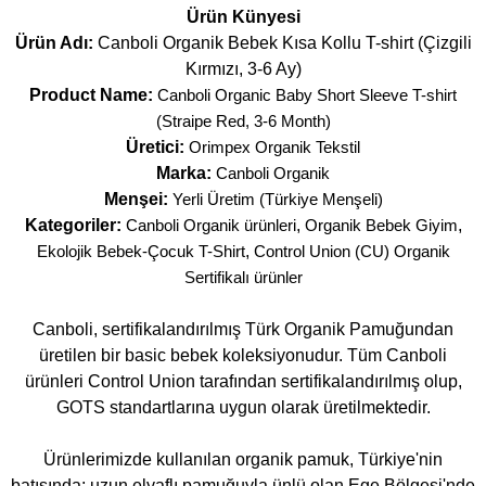
Ürün Künyesi
Ürün Adı:
Canboli Organik Bebek Kısa Kollu T-shirt (Çizgili
Kırmızı, 3-6 Ay)
Product Name:
Canboli Organic Baby Short Sleeve T-shirt
(Straipe Red, 3-6 Month)
Üretici:
Orimpex Organik Tekstil
Marka:
Canboli Organik
Menşei:
Yerli Üretim (Türkiye Menşeli)
Kategoriler:
Canboli Organik ürünleri
,
Organik Bebek Giyim
,
Ekolojik Bebek-Çocuk T-Shirt
,
Control Union (CU) Organik
Sertifikalı ürünler
Canboli, sertifikalandırılmış Türk Organik Pamuğundan
üretilen bir basic bebek koleksiyonudur. Tüm Canboli
ürünleri Control Union tarafından sertifikalandırılmış olup,
GOTS standartlarına uygun olarak üretilmektedir.
Ürünlerimizde kullanılan organik pamuk, Türkiye'nin
batısında; uzun elyaflı pamuğuyla ünlü olan Ege Bölgesi'nde