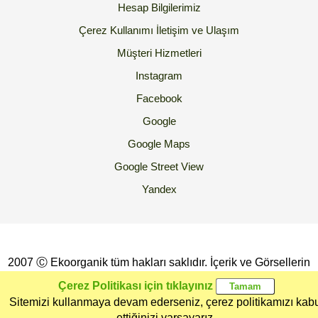
Hesap Bilgilerimiz
Çerez Kullanımı
İletişim ve Ulaşım
Müşteri Hizmetleri
Instagram
Facebook
Google
Google Maps
Google Street View
Yandex
2007 Ⓒ Ekoorganik tüm hakları saklıdır. İçerik ve Görsellerin
İzinsiz Kopyalanması yada Kullanılması Yasaktır.
Çerez Politikası için tıklayınız
Sitemizi kullanmaya devam ederseniz, çerez politikamızı kab
Ana Sayfa
Kategoriler
Ekoorganik
Müşteri
Üye Girişi
ettiğinizi varsayarız.