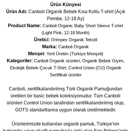
Ürün Künyesi
Ürün Adı:
Canboli Organik Bebek Kısa Kollu T-shirt (Açık
Pembe, 12-18 Ay)
Product Name:
Canboli Organic Baby Short Sleeve T-shirt
(Light Pink, 12-18 Month)
Üretici:
Orimpex Organik Tekstil
Marka:
Canboli Organik
Menşei:
Yerli Üretim (Türkiye Menşeli)
Kategoriler:
Canboli Organik ürünleri
,
Organik Bebek Giyim
,
Ekolojik Bebek-Çocuk T-Shirt
,
Control Union (CU) Organik
Sertifikalı ürünler
Canboli, sertifikalandırılmış Türk Organik Pamuğundan
üretilen bir basic bebek koleksiyonudur. Tüm Canboli
ürünleri Control Union tarafından sertifikalandırılmış olup,
GOTS standartlarına uygun olarak üretilmektedir.
Ürünlerimizde kullanılan organik pamuk, Türkiye'nin
batısında; uzun elyaflı pamuğuyla ünlü olan Ege Bölgesi'nde