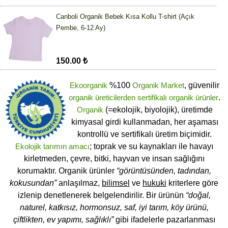
Canboli Organik Bebek Kısa Kollu T-shirt (Açık
Pembe, 6-12 Ay)
150.00 ₺
Ekoorganik
%100
Organik Market
, güvenilir
organik üreticilerden
sertifikalı
organik ürünler
.
Organik
(=ekolojik, biyolojik), üretimde
kimyasal girdi kullanmadan, her aşaması
kontrollü ve sertifikalı üretim biçimidir.
Ekolojik tarımın amacı
; toprak ve su kaynakları ile havayı
kirletmeden, çevre, bitki, hayvan ve insan sağlığını
korumaktır. Organik ürünler
“görüntüsünden, tadından,
kokusundan”
anlaşılmaz,
bilimsel
ve
hukuki
kriterlere göre
izlenip denetlenerek belgelendirilir. Bir ürünün
“doğal,
naturel, katkısız, hormonsuz, saf, iyi tarım, köy ürünü,
çiftlikten, ev yapımı, sağlıklı”
gibi ifadelerle pazarlanması