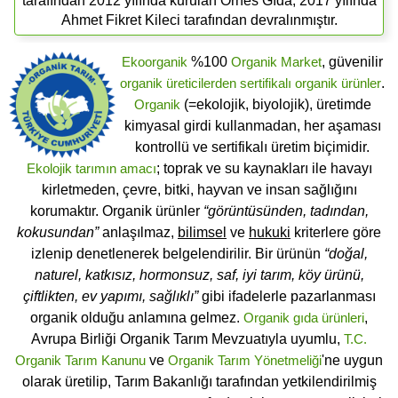
tarafından 2012 yılında kurulan Ornes Gıda, 2017 yılında
Ahmet Fikret Kileci tarafından devralınmıştır.
Ekoorganik
%100
Organik Market
, güvenilir
organik üreticilerden
sertifikalı
organik ürünler
.
Organik
(=ekolojik, biyolojik), üretimde
kimyasal girdi kullanmadan, her aşaması
kontrollü ve sertifikalı üretim biçimidir.
Ekolojik tarımın amacı
; toprak ve su kaynakları ile havayı
kirletmeden, çevre, bitki, hayvan ve insan sağlığını
korumaktır. Organik ürünler
“görüntüsünden, tadından,
kokusundan”
anlaşılmaz,
bilimsel
ve
hukuki
kriterlere göre
izlenip denetlenerek belgelendirilir. Bir ürünün
“doğal,
naturel, katkısız, hormonsuz, saf, iyi tarım, köy ürünü,
çiftlikten, ev yapımı, sağlıklı”
gibi ifadelerle pazarlanması
organik olduğu anlamına gelmez.
Organik gıda ürünleri
,
Avrupa Birliği Organik Tarım Mevzuatıyla uyumlu,
T.C.
Organik Tarım Kanunu
ve
Organik Tarım Yönetmeliği
'ne uygun
olarak üretilip, Tarım Bakanlığı tarafından yetkilendirilmiş