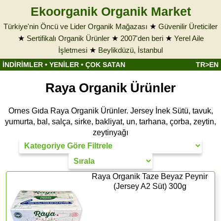
Ekoorganik Organik Market
Türkiye'nin Öncü ve Lider Organik Mağazası
★
Güvenilir Üreticiler
★
Sertifikalı Organik Ürünler
★
2007'den beri
★
Yerel Aile
İşletmesi
★
Beylikdüzü, İstanbul
İNDİRİMLER
•
YENİLER
•
ÇOK SATAN
TR>EN
Raya Organik Ürünler
Ornes Gıda Raya Organik Ürünler. Jersey İnek Sütü, tavuk,
yumurta, bal, salça, sirke, bakliyat, un, tarhana, çorba, zeytin,
zeytinyağı
Raya Organik Taze Beyaz Peynir
(Jersey A2 Süt) 300g