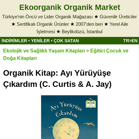
Ekoorganik Organik Market
Türkiye'nin Öncü ve Lider Organik Mağazası
★
Güvenilir Üreticiler
★
Sertifikalı Organik Ürünler
★
2007'den beri
★
Yerel Aile
İşletmesi
★
Beylikdüzü, İstanbul
İNDİRİMLER
•
YENİLER
•
ÇOK SATAN
TR>EN
Ekolojik ve Sağlıklı Yaşam Kitapları
>
Eğitici Çocuk ve
Doğa Kitapları
Organik Kitap: Ayı Yürüyüşe
Çıkardım (C. Curtis & A. Jay)