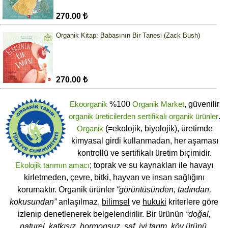
270.00 ₺
Organik Kitap: Babasının Bir Tanesi (Zack Bush)
270.00 ₺
Ekoorganik
%100
Organik Market
, güvenilir
organik üreticilerden
sertifikalı
organik ürünler
.
Organik
(=ekolojik, biyolojik), üretimde
kimyasal girdi kullanmadan, her aşaması
kontrollü ve sertifikalı üretim biçimidir.
Ekolojik tarımın amacı
; toprak ve su kaynakları ile havayı
kirletmeden, çevre, bitki, hayvan ve insan sağlığını
korumaktır. Organik ürünler
“görüntüsünden, tadından,
kokusundan”
anlaşılmaz,
bilimsel
ve
hukuki
kriterlere göre
izlenip denetlenerek belgelendirilir. Bir ürünün
“doğal,
naturel, katkısız, hormonsuz, saf, iyi tarım, köy ürünü,