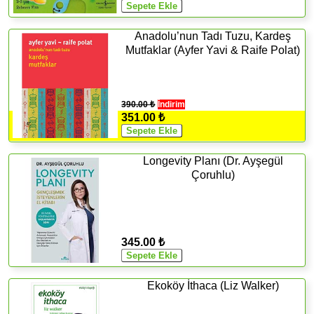
Anadolu’nun Tadı Tuzu, Kardeş
Mutfaklar (Ayfer Yavi & Raife Polat)
390.00 ₺
İndirim
351.00 ₺
Longevity Planı (Dr. Ayşegül
Çoruhlu)
345.00 ₺
Ekoköy İthaca (Liz Walker)