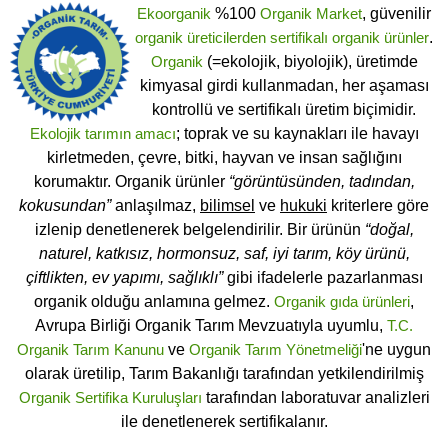
Ekoorganik
%100
Organik Market
, güvenilir
organik üreticilerden
sertifikalı
organik ürünler
.
Organik
(=ekolojik, biyolojik), üretimde
kimyasal girdi kullanmadan, her aşaması
kontrollü ve sertifikalı üretim biçimidir.
Ekolojik tarımın amacı
; toprak ve su kaynakları ile havayı
kirletmeden, çevre, bitki, hayvan ve insan sağlığını
korumaktır. Organik ürünler
“görüntüsünden, tadından,
kokusundan”
anlaşılmaz,
bilimsel
ve
hukuki
kriterlere göre
izlenip denetlenerek belgelendirilir. Bir ürünün
“doğal,
naturel, katkısız, hormonsuz, saf, iyi tarım, köy ürünü,
çiftlikten, ev yapımı, sağlıklı”
gibi ifadelerle pazarlanması
organik olduğu anlamına gelmez.
Organik gıda ürünleri
,
Avrupa Birliği Organik Tarım Mevzuatıyla uyumlu,
T.C.
Organik Tarım Kanunu
ve
Organik Tarım Yönetmeliği
'ne uygun
olarak üretilip, Tarım Bakanlığı tarafından yetkilendirilmiş
Organik Sertifika Kuruluşları
tarafından laboratuvar analizleri
ile denetlenerek sertifikalanır.