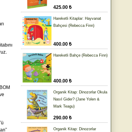
425.00 ₺
Hareketli Kitaplar: Hayvanat
rı
Bahçesi (Rebecca Finn)
400.00 ₺
itabını
ruz.
Hareketli Bahçe (Rebecca Finn)
400.00 ₺
 BBOM
Organik Kitap: Dinozorlar Okula
ve
Nasıl Gider? (Jane Yolen &
Mark Teagu)
290.00 ₺
'ü
Organik Kitap: Dinozorlar
man"