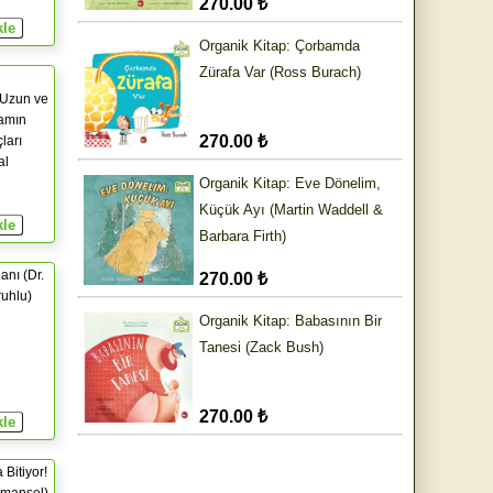
270.00 ₺
Organik Kitap: Çorbamda
Zürafa Var (Ross Burach)
 Uzun ve
şamın
270.00 ₺
ları
al
Organik Kitap: Eve Dönelim,
Küçük Ayı (Martin Waddell &
Barbara Firth)
anı (Dr.
270.00 ₺
uhlu)
Organik Kitap: Babasının Bir
Tanesi (Zack Bush)
270.00 ₺
 Bitiyor!