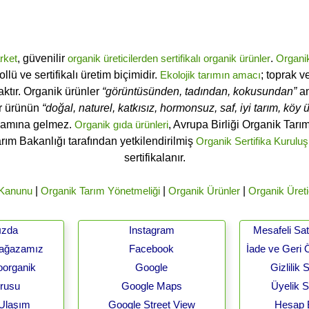
rket
, güvenilir
organik üreticilerden
sertifikalı
organik ürünler
.
Organi
ü ve sertifikalı üretim biçimidir.
Ekolojik tarımın amacı
; toprak v
ktır. Organik ürünler
“görüntüsünden, tadından, kokusundan”
an
ir ürünün
“doğal, naturel, katkısız, hormonsuz, saf, iyi tarım, köy ür
lamına gelmez.
Organik gıda ürünleri
, Avrupa Birliği Organik Tar
arım Bakanlığı tarafından yetkilendirilmiş
Organik Sertifika Kuruluş
sertifikalanır.
 Kanunu
|
Organik Tarım Yönetmeliği
|
Organik Ürünler
|
Organik Üreti
ızda
Instagram
Mesafeli Sa
Mağazamız
Facebook
İade ve Geri 
oorganik
Google
Gizlilik
urusu
Google Maps
Üyelik 
 Ulaşım
Google Street View
Hesap B