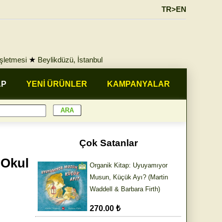
TR>EN
İşletmesi
★
Beylikdüzü, İstanbul
AP
YENİ ÜRÜNLER
KAMPANYALAR
Çok Satanlar
 Okul
Organik Kitap: Uyuyamıyor
Musun, Küçük Ayı? (Martin
Waddell & Barbara Firth)
270.00 ₺