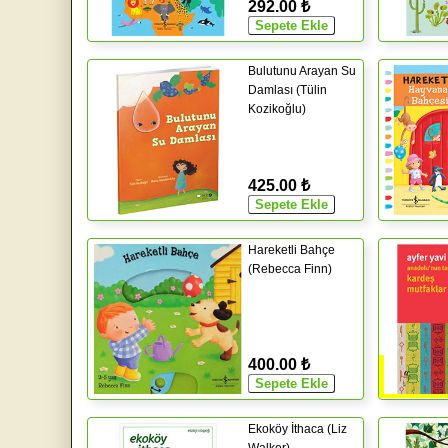
292.00 ₺
Bulutunu Arayan Su
Damlası (Tülin
Kozikoğlu)
425.00 ₺
Hareketli Bahçe
(Rebecca Finn)
400.00 ₺
Ekoköy İthaca (Liz