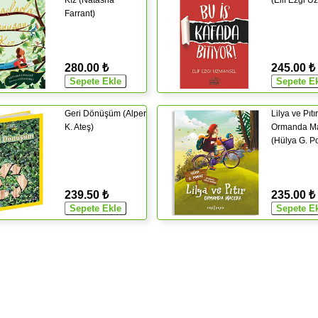
Kız (Natasha
(Elif Ezgi U
Farrant)
280.00 ₺
245.00 ₺
Geri Dönüşüm (Alper
Lilya ve Pıtır
K. Ateş)
Ormanda M
(Hülya G. P
239.50 ₺
235.00 ₺