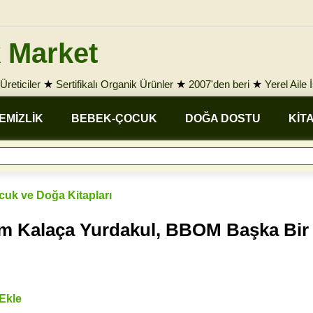
 Market
Üreticiler
★
Sertifikalı Organik Ürünler
★
2007'den beri
★
Yerel Aile 
EMİZLİK
BEBEK-ÇOCUK
DOĞA DOSTU
KİT
ocuk ve Doğa Kitapları
 Kalaça Yurdakul, BBOM Başka Bir
 Ekle