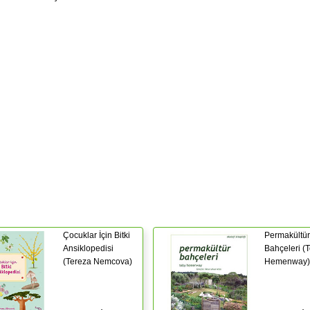
Çocuklar İçin Bitki
Permakültür
Ansiklopedisi
Bahçeleri (
(Tereza Nemcova)
Hemenway)