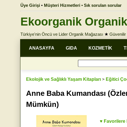
Üye Girişi
•
Müşteri Hizmetleri • Sık sorulan sorular
Ekoorganik Organik
Türkiye'nin Öncü ve Lider Organik Mağazası
★
Güvenilir 
ANASAYFA
GIDA
KOZMETİK
T
Ekolojik ve Sağlıklı Yaşam Kitapları
>
Eğitici Ç
Anne Baba Kumandası (Özlem
Mümkün)
♥ Favorilere