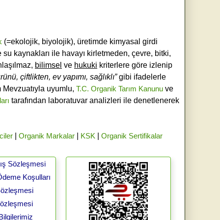
k
(=ekolojik, biyolojik), üretimde kimyasal girdi
e su kaynakları ile havayı kirletmeden, çevre, bitki,
laşılmaz,
bilimsel
ve
hukuki
kriterlere göre izlenip
ünü, çiftlikten, ev yapımı, sağlıklı”
gibi ifadelerle
ım Mevzuatıyla uyumlu,
T.C. Organik Tarım Kanunu
ve
ları
tarafından laboratuvar analizleri ile denetlenerek
ciler
|
Organik Markalar
|
KSK
|
Organik Sertifikalar
tış Sözleşmesi
Ödeme Koşulları
 Sözleşmesi
Sözleşmesi
ilgilerimiz