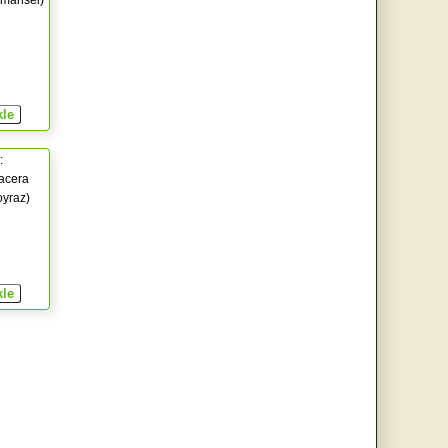
zmansel)
:
acera
oyraz)