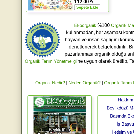
112.00 ₺
Ekoorganik
%100
Organik Ma
kullanmadan, her aşaması kontroll
hayvan ve insan sağlığını koruma
denetlenerek belgelendirilir. B
pazarlanması organik olduğu an
Organik Tarım Yönetmeliği
'ne uygun olarak üretilip, T
Organik Nedir?
|
Neden Organik?
|
Organik Tarım
Hakkım
Beylikdüzü 
Basında Ek
İş Başv
İletişim ve