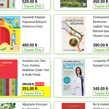
529.00 ₺
450.00 ₺
Hareketli Kitaplar:
Fonksiyonel
Hayvanat Bahçesi
Beslenme -
(Rebecca Finn)
Sağlıklı Ya
Bilimsel İpuç
(Nazan Uys
Harzadın)
400.00 ₺
390.00 ₺
Anadolu’nun Tadı
Longevity Pl
Tuzu, Kardeş
Ayşegül Çor
Mutfaklar (Ayfer Yavi
& Raife Polat)
390.00 ₺
İndirim
351.00 ₺
345.00 ₺
Ağaçlarla Konuşan
Bu İş Kafada