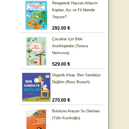
Rengarenk Hayvan Atlasım
Kaplan, Ayı ve Fil Nerede
Yaşıyor?
292.00 ₺
Çocuklar İçin Bitki
Ansiklopedisi (Tereza
Nemcova)
529.00 ₺
Organik Kitap: Ben Sandalye
Değilim (Ross Burach)
270.00 ₺
Bulutunu Arayan Su Damlası
(Tülin Kozikoğlu)