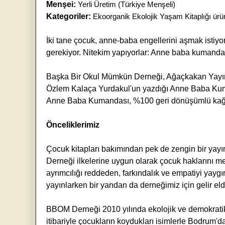
Menşei:
Yerli Üretim (Türkiye Menşeli)
Kategoriler:
Ekoorganik Ekolojik Yaşam Kitaplığı ürün
İki tane çocuk, anne-baba engellerini aşmak istiyo
gerekiyor. Nitekim yapıyorlar: Anne baba kumanda
Başka Bir Okul Mümkün Derneği, Ağaçkakan Yayınları'n
Özlem Kalaça Yurdakul'un yazdığı Anne Baba Kum
Anne Baba Kumandası, %100 geri dönüşümlü kağıd
Önceliklerimiz
Çocuk kitapları bakımından pek de zengin bir ya
Derneği ilkelerine uygun olarak çocuk haklarını me
ayrımcılığı reddeden, farkındalık ve empatiyi yaygın
yayınlarken bir yandan da derneğimiz için gelir el
BBOM Derneği 2010 yılında ekolojik ve demokratik 
itibariyle çocukların koydukları isimlerle Bodrum'