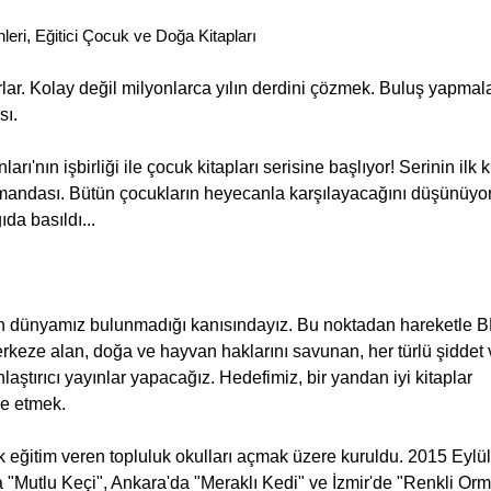
leri
,
Eğitici Çocuk ve Doğa Kitapları
rlar. Kolay değil milyonlarca yılın derdini çözmek. Buluş yapmala
sı.
ın işbirliği ile çocuk kitapları serisine başlıyor! Serinin ilk k
andası. Bütün çocukların heyecanla karşılayacağını düşünüyo
a basıldı...
yın dünyamız bulunmadığı kanısındayız. Bu noktadan hareketle
rkeze alan, doğa ve hayvan haklarını savunan, her türlü şiddet 
laştırıcı yayınlar yapacağız. Hedefimiz, bir yandan iyi kitaplar
de etmek.
eğitim veren topluluk okulları açmak üzere kuruldu. 2015 Eylül
da "Mutlu Keçi", Ankara'da "Meraklı Kedi" ve İzmir'de "Renkli Or