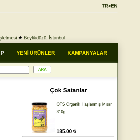
TR>EN
İşletmesi
★
Beylikdüzü, İstanbul
AP
YENİ ÜRÜNLER
KAMPANYALAR
Çok Satanlar
OTS Organik Haşlanmış Mısır
310g
185.00 ₺