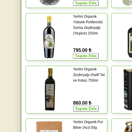
Yerlim Organik
Yüksek Polifenollü
Sızma Zeytinyağı
(Yeşilce) 250ml
795.00 ₺
Yerlim Organik
Zeytinyağı (Hafif Tat
ve Koku) 750ml
860.00 ₺
Yerlim Organik Pul
Biber (Acı) 50g