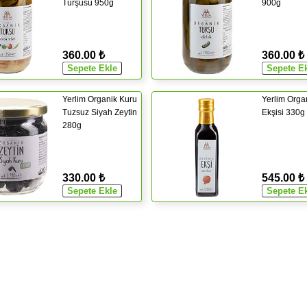
Turşusu 950g
900g
360.00 ₺
360.00 ₺
Yerlim Organik Kuru
Yerlim Orga
Tuzsuz Siyah Zeytin
Ekşisi 330g
280g
330.00 ₺
545.00 ₺