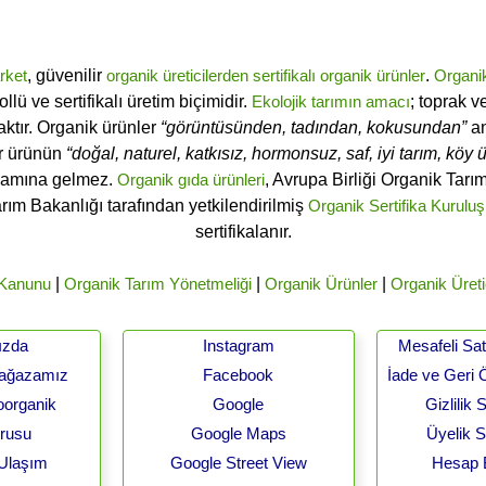
rket
, güvenilir
organik üreticilerden
sertifikalı
organik ürünler
.
Organi
ü ve sertifikalı üretim biçimidir.
Ekolojik tarımın amacı
; toprak v
ktır. Organik ürünler
“görüntüsünden, tadından, kokusundan”
an
ir ürünün
“doğal, naturel, katkısız, hormonsuz, saf, iyi tarım, köy ür
lamına gelmez.
Organik gıda ürünleri
, Avrupa Birliği Organik Tar
arım Bakanlığı tarafından yetkilendirilmiş
Organik Sertifika Kuruluş
sertifikalanır.
 Kanunu
|
Organik Tarım Yönetmeliği
|
Organik Ürünler
|
Organik Üreti
ızda
Instagram
Mesafeli Sa
Mağazamız
Facebook
İade ve Geri 
oorganik
Google
Gizlilik
urusu
Google Maps
Üyelik 
 Ulaşım
Google Street View
Hesap B