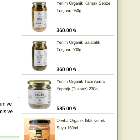
Yerlim Organik Karışık Sebze
Turşusu 950g
360.00 ₺
Yerlim Organik Salatalık
Turşusu 900g
360.00 ₺
Yerlim Organik Taze Asma
Yaprağı (Tuzsuz) 230g
rım ve
585.00 ₺
miş ve
Orvital Organik İlikli Kemik
Suyu 160ml