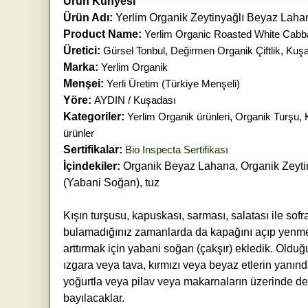
Ürün Künyesi
Ürün Adı:
Yerlim Organik Zeytinyağlı Beyaz Lah
Product Name:
Yerlim Organic Roasted White Cabba
Üretici:
Gürsel Tonbul, Değirmen Organik Çiftlik, Kuş
Marka:
Yerlim Organik
Menşei:
Yerli Üretim (Türkiye Menşeli)
Yöre:
AYDIN / Kuşadası
Kategoriler:
Yerlim Organik ürünleri
,
Organik Turşu,
ürünler
Sertifikalar:
Bio Inspecta Sertifikası
İçindekiler:
Organik Beyaz Lahana, Organik Zeytin
(Yabani Soğan), tuz
Kışın turşusu, kapuskası, sarması, salatası ile sof
bulamadığınız zamanlarda da kapağını açıp yenmeye
arttırmak için yabani soğan (çakşır) ekledik. Olduğ
ızgara veya tava, kırmızı veya beyaz etlerin yanında
yoğurtla veya pilav veya makarnaların üzerinde de
bayılacaklar.