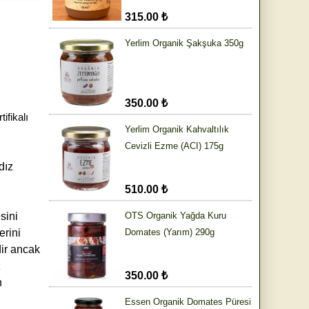
315.00 ₺
Yerlim Organik Şakşuka 350g
350.00 ₺
ifikalı
Yerlim Organik Kahvaltılık
Cevizli Ezme (ACI) 175g
dız
510.00 ₺
sini
OTS Organik Yağda Kuru
erini
Domates (Yarım) 290g
dir ancak
z
350.00 ₺
n
Essen Organik Domates Püresi