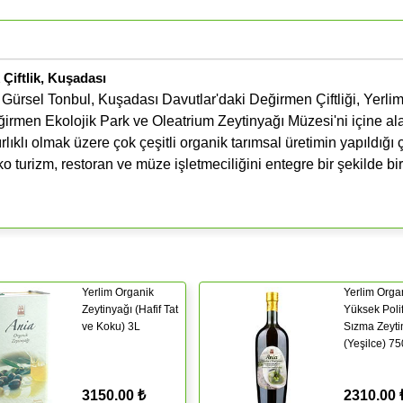
Çiftlik, Kuşadası
i Gürsel Tonbul, Kuşadası Davutlar'daki Değirmen Çiftliği, Yerli
rmen Ekolojik Park ve Oleatrium Zeytinyağı Müzesi'ni içine al
lıklı olmak üzere çok çeşitli organik tarımsal üretimin yapıldığı çi
o turizm, restoran ve müze işletmeciliğini entegre bir şekilde bir
Yerlim Organik
Yerlim Orga
Zeytinyağı (Hafif Tat
Yüksek Poli
ve Koku) 3L
Sızma Zeyti
(Yeşilce) 7
3150.00 ₺
2310.00 