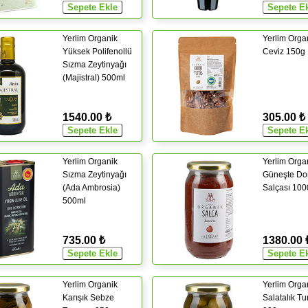
Yerlim Organik
Yerlim Organ
Yüksek Polifenollü
Ceviz 150g
Sızma Zeytinyağı
(Majistral) 500ml
1540.00 ₺
305.00 ₺
Yerlim Organik
Yerlim Orga
Sızma Zeytinyağı
Güneşte Do
(Ada Ambrosia)
Salçası 100
500ml
735.00 ₺
1380.00 
Yerlim Organik
Yerlim Orga
Karışık Sebze
Salatalık T