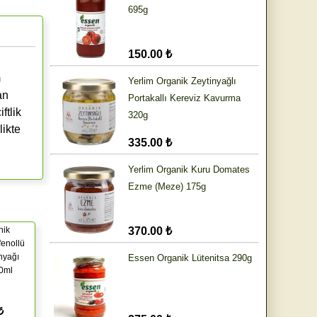
695g
150.00 ₺
m
Yerlim Organik Zeytinyağlı
an
Portakallı Kereviz Kavurma
ftlik
320g
likte
335.00 ₺
Yerlim Organik Kuru Domates
Ezme (Meze) 175g
nik
370.00 ₺
fenollü
nyağı
Essen Organik Lütenitsa 290g
50ml
₺