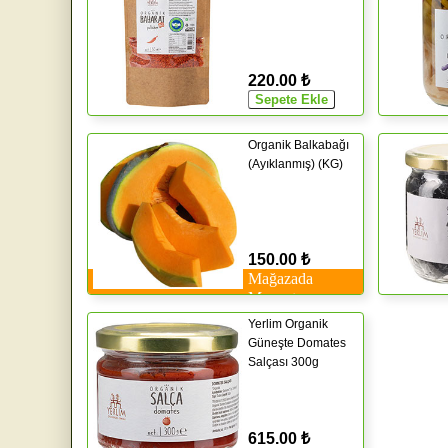
220.00 ₺
Organik Balkabağı
(Ayıklanmış) (KG)
150.00 ₺
Mağazada
Mevcut
Yerlim Organik
Güneşte Domates
Salçası 300g
615.00 ₺