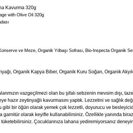
ana Kavurma 320g
ge with Olive Oil 320g
adası
 Konserve ve Meze
,
Organik Yılbaşı Sofrası
,
Bio-Inspecta Organik Sert
yağı, Organik Kapya Biber, Organik Kuru Soğan, Organik Akyıl
ralarımızın vazgeçilmezi olan bu şifalı sebzenin mevsim dışı, taze
 hazır zeytinyağlı kavurmasını yaptık. Lezzetini ve sağlık değ
u gibi bir öğün olarak yemek çok lezzetli, doyurucu ve besleyici
 garnitür olarak keyifle kullanabilirsiniz. Özellikle yanında bira
 tüketebilirsiniz. Çocuklarınıza lahana yediremiyorsanız deneyi