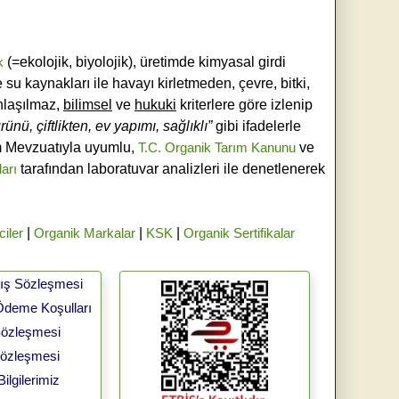
k
(=ekolojik, biyolojik), üretimde kimyasal girdi
e su kaynakları ile havayı kirletmeden, çevre, bitki,
laşılmaz,
bilimsel
ve
hukuki
kriterlere göre izlenip
ünü, çiftlikten, ev yapımı, sağlıklı”
gibi ifadelerle
ım Mevzuatıyla uyumlu,
T.C. Organik Tarım Kanunu
ve
ları
tarafından laboratuvar analizleri ile denetlenerek
ciler
|
Organik Markalar
|
KSK
|
Organik Sertifikalar
tış Sözleşmesi
Ödeme Koşulları
 Sözleşmesi
Sözleşmesi
ilgilerimiz