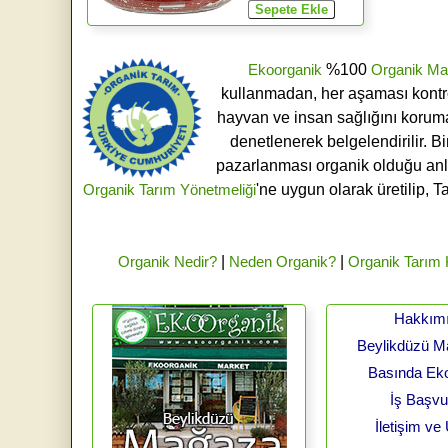
Ekoorganik
%100
Organik Ma
kullanmadan, her aşaması kontroll
hayvan ve insan sağlığını koruma
denetlenerek belgelendirilir. B
pazarlanması organik olduğu an
Organik Tarım Yönetmeliği
'ne uygun olarak üretilip, T
Organik Nedir?
|
Neden Organik?
|
Organik Tarım
Hakkım
Beylikdüzü 
Basında Ek
İş Başv
İletişim ve