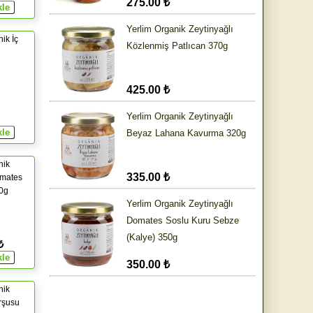
275.00 ₺
Yerlim Organik Zeytinyağlı
ik İç
Közlenmiş Patlıcan 370g
425.00 ₺
Yerlim Organik Zeytinyağlı
Beyaz Lahana Kavurma 320g
nik
335.00 ₺
mates
0g
Yerlim Organik Zeytinyağlı
Domates Soslu Kuru Sebze
(Kalye) 350g
₺
350.00 ₺
nik
urşusu