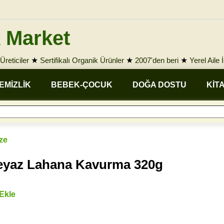
 Market
Üreticiler
★
Sertifikalı Organik Ürünler
★
2007'den beri
★
Yerel Aile 
EMİZLİK
BEBEK-ÇOCUK
DOĞA DOSTU
KİT
ze
Beyaz Lahana Kavurma 320g
 Ekle