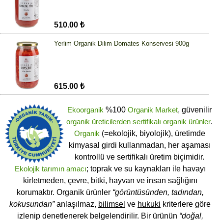
510.00 ₺
Yerlim Organik Dilim Domates Konservesi 900g
615.00 ₺
Ekoorganik
%100
Organik Market
, güvenilir
organik üreticilerden
sertifikalı
organik ürünler
.
Organik
(=ekolojik, biyolojik), üretimde
kimyasal girdi kullanmadan, her aşaması
kontrollü ve sertifikalı üretim biçimidir.
Ekolojik tarımın amacı
; toprak ve su kaynakları ile havayı
kirletmeden, çevre, bitki, hayvan ve insan sağlığını
korumaktır. Organik ürünler
“görüntüsünden, tadından,
kokusundan”
anlaşılmaz,
bilimsel
ve
hukuki
kriterlere göre
izlenip denetlenerek belgelendirilir. Bir ürünün
“doğal,