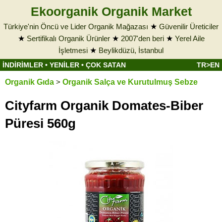
Ekoorganik Organik Market
Türkiye'nin Öncü ve Lider Organik Mağazası
★
Güvenilir Üreticiler
★
Sertifikalı Organik Ürünler
★
2007'den beri
★
Yerel Aile
İşletmesi
★
Beylikdüzü, İstanbul
İNDİRİMLER
•
YENİLER
•
ÇOK SATAN
TR>EN
Organik Gıda
>
Organik Salça ve Kurutulmuş Sebze
Cityfarm Organik Domates-Biber
Püresi 560g