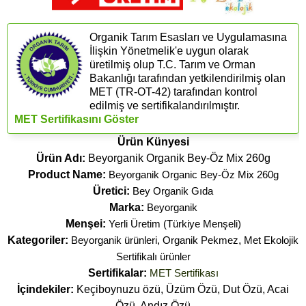
Organik Tarım Esasları ve Uygulamasına
İlişkin Yönetmelik'e uygun olarak
üretilmiş olup T.C. Tarım ve Orman
Bakanlığı tarafından yetkilendirilmiş olan
MET (TR-OT-42) tarafından kontrol
edilmiş ve sertifikalandırılmıştır.
MET Sertifikasını Göster
Ürün Künyesi
Ürün Adı:
Beyorganik Organik Bey-Öz Mix 260g
Product Name:
Beyorganik Organic Bey-Öz Mix 260g
Üretici:
Bey Organik Gıda
Marka:
Beyorganik
Menşei:
Yerli Üretim (Türkiye Menşeli)
Kategoriler:
Beyorganik ürünleri
,
Organik Pekmez
,
Met Ekolojik
Sertifikalı ürünler
Sertifikalar:
MET Sertifikası
İçindekiler:
Keçiboynuzu özü, Üzüm Özü, Dut Özü, Acai
Özü, Andız Özü