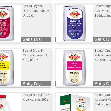
Bemtat Organik
Bemtat Orga
Dinkel Tam Buğday
Baklavalık-B
Unu 1Kg
Buğday Un
Satış Dışı
Satış Dı
Bemtat Organik
Bemtat Orga
Çavdarlı Ekmek Unu
Yulaflı Ekm
Karışımı 1 Kg
Karışımı 1 
Satış Dışı
Satış Dı
Bemtat Organik Toz
Bemtat Orga
Krep Karışımı 200g
Ispanaklı M
(Fettuccini)