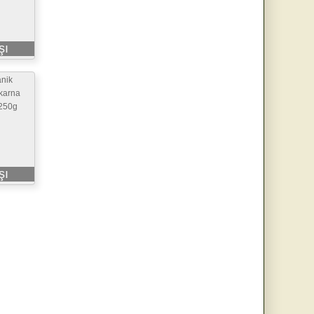
şı
nik
akarna
 250g
şı