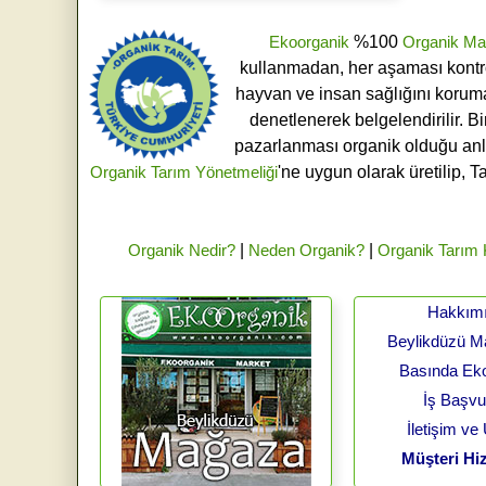
Ekoorganik
%100
Organik Ma
kullanmadan, her aşaması kontroll
hayvan ve insan sağlığını koruma
denetlenerek belgelendirilir. B
pazarlanması organik olduğu an
Organik Tarım Yönetmeliği
'ne uygun olarak üretilip, T
Organik Nedir?
|
Neden Organik?
|
Organik Tarım
Hakkım
Beylikdüzü 
Basında Ek
İş Başv
İletişim ve
Müşteri Hiz