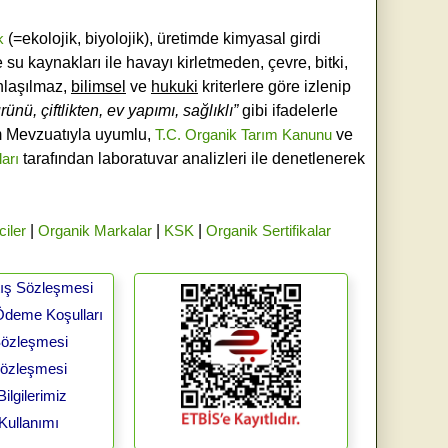
k
(=ekolojik, biyolojik), üretimde kimyasal girdi
e su kaynakları ile havayı kirletmeden, çevre, bitki,
laşılmaz,
bilimsel
ve
hukuki
kriterlere göre izlenip
ünü, çiftlikten, ev yapımı, sağlıklı”
gibi ifadelerle
ım Mevzuatıyla uyumlu,
T.C. Organik Tarım Kanunu
ve
ları
tarafından laboratuvar analizleri ile denetlenerek
ciler
|
Organik Markalar
|
KSK
|
Organik Sertifikalar
tış Sözleşmesi
Ödeme Koşulları
 Sözleşmesi
Sözleşmesi
ilgilerimiz
Kullanımı