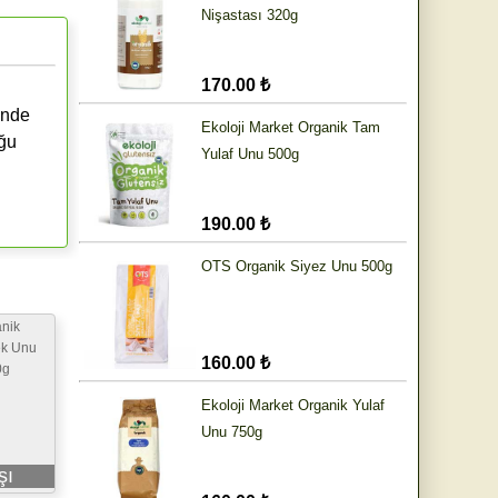
Nişastası 320g
170.00 ₺
ünde
Ekoloji Market Organik Tam
uğu
Yulaf Unu 500g
190.00 ₺
OTS Organik Siyez Unu 500g
nik
ek Unu
160.00 ₺
0g
Ekoloji Market Organik Yulaf
Unu 750g
şı