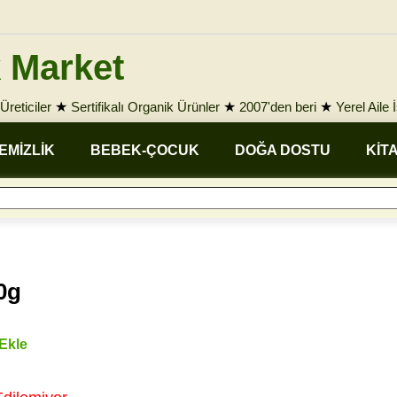
 Market
Üreticiler
★
Sertifikalı Organik Ürünler
★
2007'den beri
★
Yerel Aile 
EMİZLİK
BEBEK-ÇOCUK
DOĞA DOSTU
KİT
0g
 Ekle