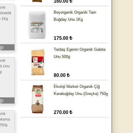
160.00 ₺
nik
Beyorganik Organik Tam
öreklik
u 1Kg
Buğday Unu 1Kg
175.00 ₺
şı
Tardaş Egenin Organik Galeta
Unu 500g
nik
ek Unu
Kg
80.00 ₺
Ekoloji Market Organik Çiğ
Karabuğday Unu (Greçka) 750g
şı
270.00 ₺
nik
akarna
 250g