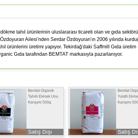
 dökme tahıl ürünlerinin uluslararası ticareti olan ve gıda sektör
n Özdoyuran Ailesi'nden Serdar Özdoyuran'ın 2006 yılında kurd
ıl ürünlerini üretimi yapıyor. Tekirdağ'daki Saffmill Gıda üretim
 Organic Gıda tarafından BEMTAT markasıyla pazarlanıyor.
Bemtat Organik
Bemtat Orga
Tahıllı Ekmek Unu
Yulaflı Ekm
Karışımı 500g
Karışımı 50
Satış Dışı
Satış Dı