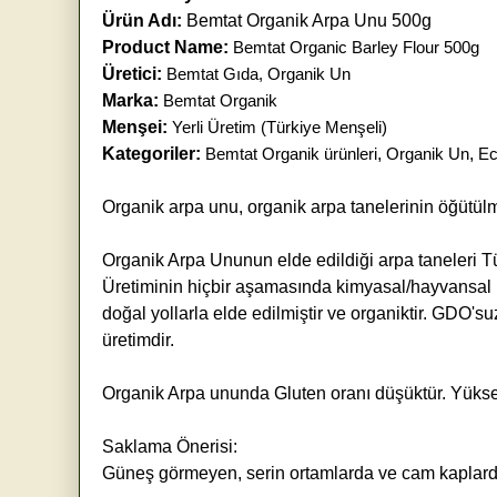
Ürün Adı:
Bemtat Organik Arpa Unu 500g
Product Name:
Bemtat Organic Barley Flour 500g
Üretici:
Bemtat Gıda, Organik Un
Marka:
Bemtat Organik
Menşei:
Yerli Üretim (Türkiye Menşeli)
Kategoriler:
Bemtat Organik ürünleri
,
Organik Un
,
Ec
Organik arpa unu, organik arpa tanelerinin öğütülme
Organik Arpa Ununun elde edildiği arpa taneleri Tü
Üretiminin hiçbir aşamasında kimyasal/hayvansal 
doğal yollarla elde edilmiştir ve organiktir. GDO'su
üretimdir.
Organik Arpa ununda Gluten oranı düşüktür. Yükse o
Saklama Önerisi:
Güneş görmeyen, serin ortamlarda ve cam kaplarda