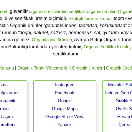
rket
, güvenilir
organik üreticilerden
sertifikalı
organik ürünler
.
Organi
ü ve sertifikalı üretim biçimidir.
Ekolojik tarımın amacı
; toprak v
ktır. Organik ürünler
“görüntüsünden, tadından, kokusundan”
an
ir ürünün
“doğal, naturel, katkısız, hormonsuz, saf, iyi tarım, köy ür
lamına gelmez.
Organik gıda ürünleri
, Avrupa Birliği Organik Tar
arım Bakanlığı tarafından yetkilendirilmiş
Organik Sertifika Kuruluş
sertifikalanır.
 Kanunu
|
Organik Tarım Yönetmeliği
|
Organik Ürünler
|
Organik Üreti
ızda
Instagram
Mesafeli Sa
Mağazamız
Facebook
İade ve Geri 
oorganik
Google
Gizlilik
urusu
Google Maps
Üyelik 
 Ulaşım
Google Street View
Hesap B
metleri
Yandex
Çerez 