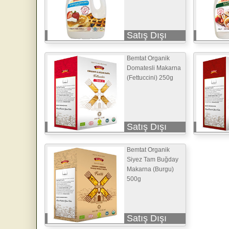
Satış Dışı
Bemtat Organik
Domatesli Makarna
(Fettuccini) 250g
Satış Dışı
Bemtat Organik
Siyez Tam Buğday
Makarna (Burgu)
500g
Satış Dışı