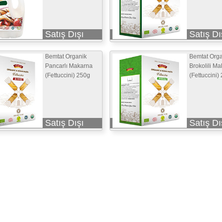
Satış Dışı
Satış Dı
Bemtat Organik
Bemtat Orga
Pancarlı Makarna
Brokolili M
(Fettuccini) 250g
(Fettuccini)
Satış Dışı
Satış Dı