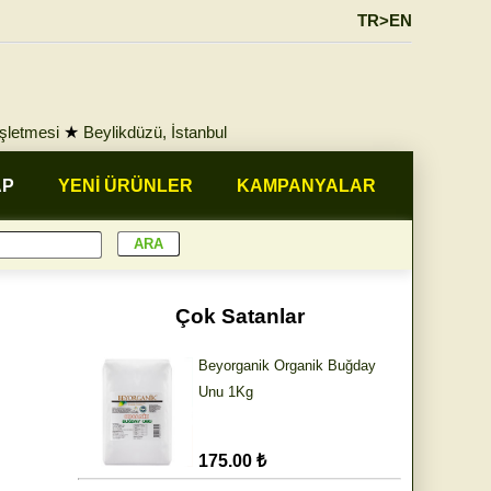
TR>EN
İşletmesi
★
Beylikdüzü, İstanbul
AP
YENİ ÜRÜNLER
KAMPANYALAR
Çok Satanlar
Beyorganik Organik Buğday
Unu 1Kg
175.00 ₺