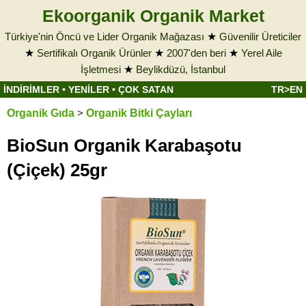
Ekoorganik Organik Market
Türkiye'nin Öncü ve Lider Organik Mağazası
★
Güvenilir Üreticiler
★
Sertifikalı Organik Ürünler
★
2007'den beri
★
Yerel Aile
İşletmesi
★
Beylikdüzü, İstanbul
İNDİRİMLER
•
YENİLER
•
ÇOK SATAN
TR>EN
Organik Gıda
>
Organik Bitki Çayları
BioSun Organik Karabaşotu
(Çiçek) 25gr