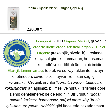
Yerlim Organik Vişneli Isırgan Çayı 40g
220.00 ₺
Ekoorganik
%100
Organik Market
, güvenilir
organik üreticilerden
sertifikalı
organik ürünler
.
Organik
(=ekolojik, biyolojik), üretimde
kimyasal girdi kullanmadan, her aşaması
kontrollü ve sertifikalı üretim biçimidir.
Ekolojik tarımın amacı
; toprak ve su kaynakları ile havayı
kirletmeden, çevre, bitki, hayvan ve insan sağlığını
korumaktır. Organik ürünler
“görüntüsünden, tadından,
kokusundan”
anlaşılmaz,
bilimsel
ve
hukuki
kriterlere göre
izlenip denetlenerek belgelendirilir. Bir ürünün
“doğal,
naturel, katkısız, hormonsuz, saf, iyi tarım, köy ürünü,
çiftlikten, ev yapımı, sağlıklı”
gibi ifadelerle pazarlanması