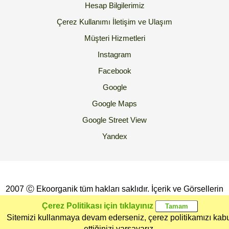
Hesap Bilgilerimiz
Çerez Kullanımı
İletişim ve Ulaşım
Müşteri Hizmetleri
Instagram
Facebook
Google
Google Maps
Google Street View
Yandex
2007 Ⓒ Ekoorganik tüm hakları saklıdır. İçerik ve Görsellerin
İzinsiz Kopyalanması yada Kullanılması Yasaktır.
Çerez Politikası için tıklayınız
Sitemizi kullanmaya devam ederseniz, çerez politikamızı kab
Ana Sayfa
Kategoriler
Ekoorganik
Müşteri
Üye Girişi
ettiğinizi varsayarız.