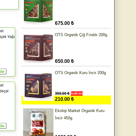
675.00 ₺
et
OTS Organik Çiğ Fındık 200g
içek Yağı
650.00 ₺
OTS Organik Kuru İncir 200g
et
deçal
350.00 ₺
İndirim
210.00 ₺
Ekoloji Market Organik Kuru
İncir 450g