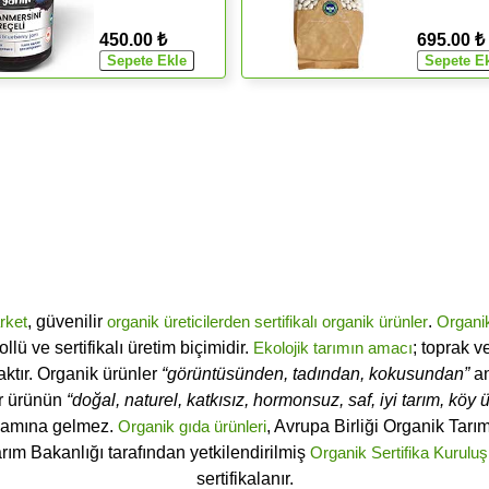
450.00 ₺
695.00 ₺
rket
, güvenilir
organik üreticilerden
sertifikalı
organik ürünler
.
Organi
ü ve sertifikalı üretim biçimidir.
Ekolojik tarımın amacı
; toprak v
ktır. Organik ürünler
“görüntüsünden, tadından, kokusundan”
an
ir ürünün
“doğal, naturel, katkısız, hormonsuz, saf, iyi tarım, köy ür
lamına gelmez.
Organik gıda ürünleri
, Avrupa Birliği Organik Tar
arım Bakanlığı tarafından yetkilendirilmiş
Organik Sertifika Kuruluş
sertifikalanır.