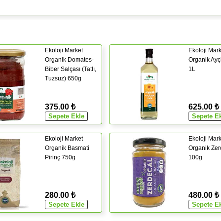
Ekoloji Market
Ekoloji Mark
Organik Domates-
Organik Ayç
Biber Salçası (Tatlı,
1L
Tuzsuz) 650g
375.00 ₺
625.00 ₺
Ekoloji Market
Ekoloji Mark
Organik Basmati
Organik Zer
Pirinç 750g
100g
280.00 ₺
480.00 ₺