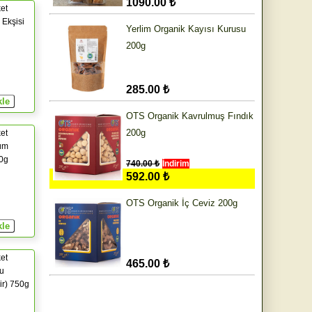
1090.00 ₺
et
 Ekşisi
Yerlim Organik Kayısı Kurusu
200g
285.00 ₺
OTS Organik Kavrulmuş Fındık
200g
et
üm
0g
740.00 ₺
İndirim
592.00 ₺
OTS Organik İç Ceviz 200g
et
465.00 ₺
u
ir) 750g