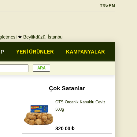
TR>EN
İşletmesi
★
Beylikdüzü, İstanbul
AP
YENİ ÜRÜNLER
KAMPANYALAR
Çok Satanlar
OTS Organik Kabuklu Ceviz
500g
820.00 ₺