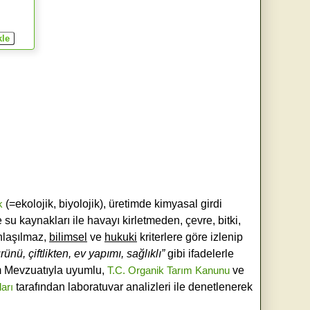
k
(=ekolojik, biyolojik), üretimde kimyasal girdi
e su kaynakları ile havayı kirletmeden, çevre, bitki,
laşılmaz,
bilimsel
ve
hukuki
kriterlere göre izlenip
ünü, çiftlikten, ev yapımı, sağlıklı”
gibi ifadelerle
ım Mevzuatıyla uyumlu,
T.C. Organik Tarım Kanunu
ve
ları
tarafından laboratuvar analizleri ile denetlenerek