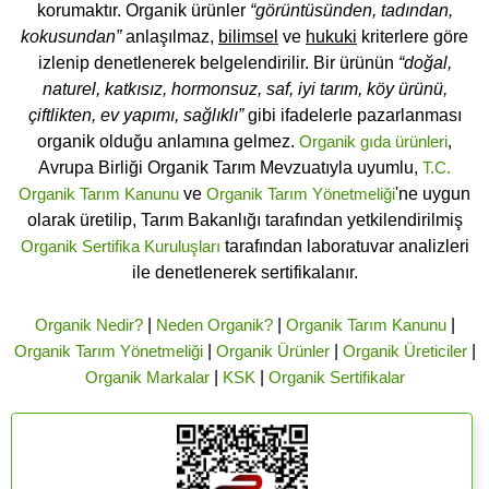
korumaktır. Organik ürünler
“görüntüsünden, tadından,
kokusundan”
anlaşılmaz,
bilimsel
ve
hukuki
kriterlere göre
izlenip denetlenerek belgelendirilir. Bir ürünün
“doğal,
naturel, katkısız, hormonsuz, saf, iyi tarım, köy ürünü,
çiftlikten, ev yapımı, sağlıklı”
gibi ifadelerle pazarlanması
organik olduğu anlamına gelmez.
Organik gıda ürünleri
,
Avrupa Birliği Organik Tarım Mevzuatıyla uyumlu,
T.C.
Organik Tarım Kanunu
ve
Organik Tarım Yönetmeliği
'ne uygun
olarak üretilip, Tarım Bakanlığı tarafından yetkilendirilmiş
Organik Sertifika Kuruluşları
tarafından laboratuvar analizleri
ile denetlenerek sertifikalanır.
Organik Nedir?
|
Neden Organik?
|
Organik Tarım Kanunu
|
Organik Tarım Yönetmeliği
|
Organik Ürünler
|
Organik Üreticiler
|
Organik Markalar
|
KSK
|
Organik Sertifikalar