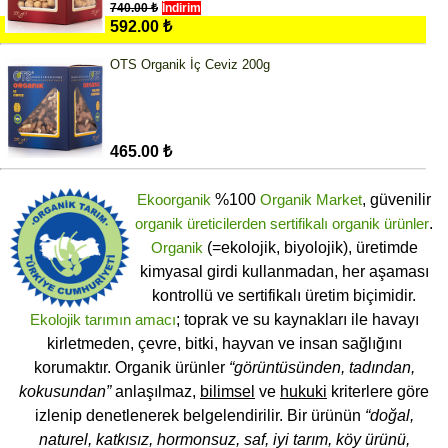
740.00 ₺
İndirim
592.00 ₺
OTS Organik İç Ceviz 200g
465.00 ₺
Ekoorganik
%100
Organik Market
, güvenilir
organik üreticilerden
sertifikalı
organik ürünler
.
Organik
(=ekolojik, biyolojik), üretimde
kimyasal girdi kullanmadan, her aşaması
kontrollü ve sertifikalı üretim biçimidir.
Ekolojik tarımın amacı
; toprak ve su kaynakları ile havayı
kirletmeden, çevre, bitki, hayvan ve insan sağlığını
korumaktır. Organik ürünler
“görüntüsünden, tadından,
kokusundan”
anlaşılmaz,
bilimsel
ve
hukuki
kriterlere göre
izlenip denetlenerek belgelendirilir. Bir ürünün
“doğal,
naturel, katkısız, hormonsuz, saf, iyi tarım, köy ürünü,