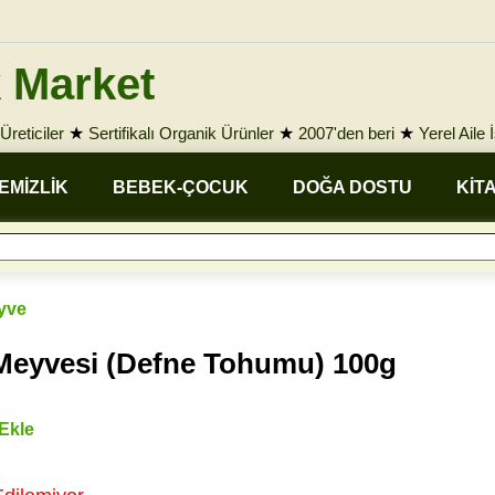
 Market
Üreticiler
★
Sertifikalı Organik Ürünler
★
2007'den beri
★
Yerel Aile 
EMİZLİK
BEBEK-ÇOCUK
DOĞA DOSTU
KİT
yve
Meyvesi (Defne Tohumu) 100g
 Ekle