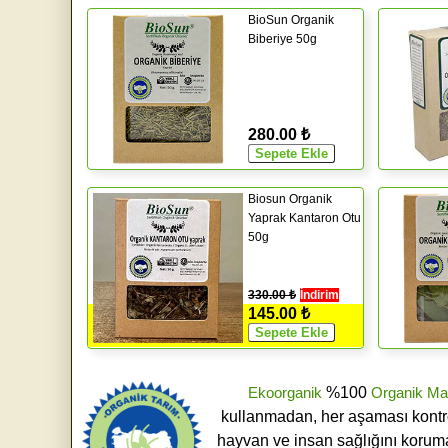
BioSun Organik
Biberiye 50g
280.00 ₺
Biosun Organik
Yaprak Kantaron Otu
50g
330.00 ₺
İndirim
145.00 ₺
Ekoorganik
%100
Organik Ma
kullanmadan, her aşaması kontroll
hayvan ve insan sağlığını koruma