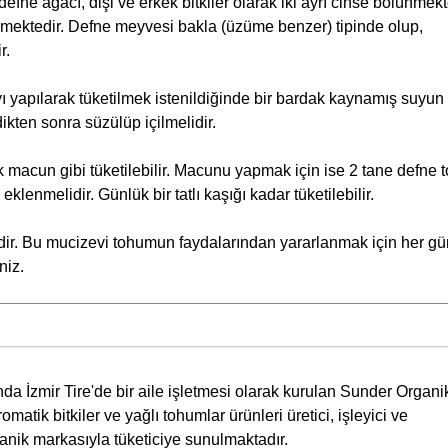
fne ağacı, dişi ve erkek bitkiler olarak iki ayrı cinse bölünmekte
işmektedir. Defne meyvesi bakla (üzüme benzer) tipinde olup,
r.
ı yapılarak tüketilmek istenildiğinde bir bardak kaynamış suyun 
kten sonra süzülüp içilmelidir.
arak macun gibi tüketilebilir. Macunu yapmak için ise 2 tane defne
eklenmelidir. Günlük bir tatlı kaşığı kadar tüketilebilir.
ir. Bu mucizevi tohumun faydalarından yararlanmak için her gü
niz.
da İzmir Tire'de bir aile işletmesi olarak kurulan Sunder Organi
romatik bitkiler ve yağlı tohumlar ürünleri üretici, işleyici ve
ganik markasıyla tüketiciye sunulmaktadır.