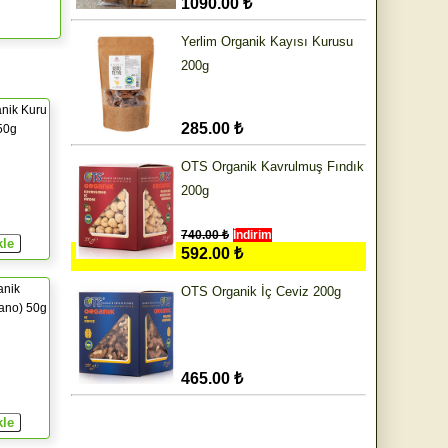
1090.00 ₺
Yerlim Organik Kayısı Kurusu
200g
nik Kuru
285.00 ₺
 50g
OTS Organik Kavrulmuş Fındık
200g
740.00 ₺
İndirim
592.00 ₺
anik
OTS Organik İç Ceviz 200g
ano) 50g
465.00 ₺