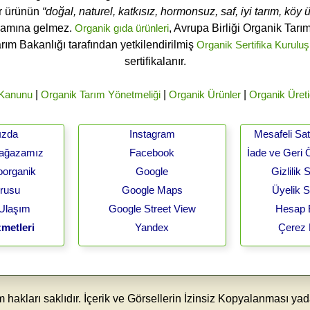
ir ürünün
“doğal, naturel, katkısız, hormonsuz, saf, iyi tarım, köy ür
lamına gelmez.
Organik gıda ürünleri
, Avrupa Birliği Organik Tar
arım Bakanlığı tarafından yetkilendirilmiş
Organik Sertifika Kuruluş
sertifikalanır.
 Kanunu
|
Organik Tarım Yönetmeliği
|
Organik Ürünler
|
Organik Üreti
ızda
Instagram
Mesafeli Sa
Mağazamız
Facebook
İade ve Geri 
oorganik
Google
Gizlilik
urusu
Google Maps
Üyelik 
 Ulaşım
Google Street View
Hesap B
metleri
Yandex
Çerez 
akları saklıdır. İçerik ve Görsellerin İzinsiz Kopyalanması yad