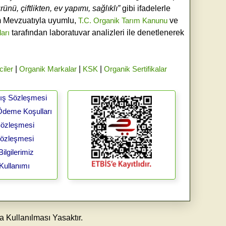
ünü, çiftlikten, ev yapımı, sağlıklı”
gibi ifadelerle
ım Mevzuatıyla uyumlu,
T.C. Organik Tarım Kanunu
ve
ları
tarafından laboratuvar analizleri ile denetlenerek
ciler
|
Organik Markalar
|
KSK
|
Organik Sertifikalar
tış Sözleşmesi
Ödeme Koşulları
 Sözleşmesi
Sözleşmesi
ilgilerimiz
Kullanımı
a Kullanılması Yasaktır.