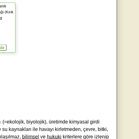
anik
ğı (Kırık
0g
k
(=ekolojik, biyolojik), üretimde kimyasal girdi
e su kaynakları ile havayı kirletmeden, çevre, bitki,
laşılmaz,
bilimsel
ve
hukuki
kriterlere göre izlenip