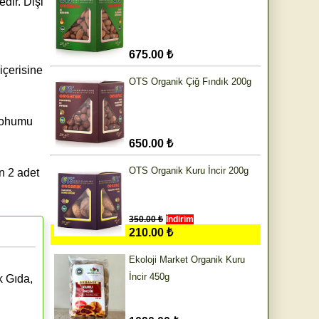
dir. Dişi
675.00 ₺
içerisine
OTS Organik Çiğ Fındık 200g
 tohumu
650.00 ₺
OTS Organik Kuru İncir 200g
n 2 adet
350.00 ₺
İndirim
210.00 ₺
Ekoloji Market Organik Kuru
İncir 450g
k Gıda,