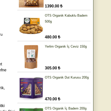
1390.00 ₺
OTS Organik Kabuklu Badem
500g
ru
480.00 ₺
Yerlim Organik İç Ceviz 150g
et
305.00 ₺
efne
OTS Organik Dut Kurusu 200g
ik,
470.00 ₺
tki
OTS Organik İç Badem 200g