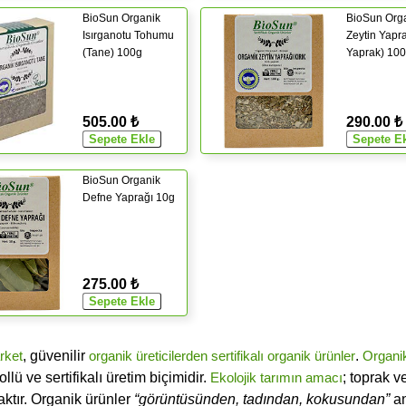
BioSun Organik
BioSun Org
Isırganotu Tohumu
Zeytin Yapra
(Tane) 100g
Yaprak) 10
505.00 ₺
290.00 ₺
BioSun Organik
Defne Yaprağı 10g
275.00 ₺
rket
, güvenilir
organik üreticilerden
sertifikalı
organik ürünler
.
Organi
ü ve sertifikalı üretim biçimidir.
Ekolojik tarımın amacı
; toprak v
ktır. Organik ürünler
“görüntüsünden, tadından, kokusundan”
an