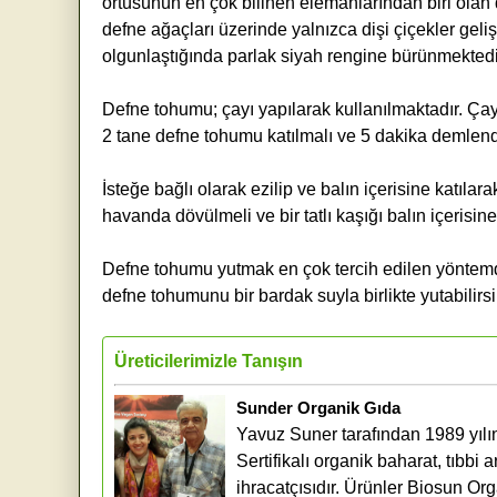
örtüsünün en çok bilinen elemanlarından biri olan de
defne ağaçları üzerinde yalnızca dişi çiçekler gel
olgunlaştığında parlak siyah rengine bürünmektedi
Defne tohumu; çayı yapılarak kullanılmaktadır. Çay
2 tane defne tohumu katılmalı ve 5 dakika demlendi
İsteğe bağlı olarak ezilip ve balın içerisine katıl
havanda dövülmeli ve bir tatlı kaşığı balın içerisine 
Defne tohumu yutmak en çok tercih edilen yöntemd
defne tohumunu bir bardak suyla birlikte yutabilirsi
Üreticilerimizle Tanışın
Sunder Organik Gıda
Yavuz Suner tarafından 1989 yılın
Sertifikalı organik baharat, tıbbi a
ihracatçısıdır. Ürünler Biosun Or