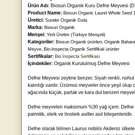
Ürün Adı:
Biosun Organik Kuru Defne Meyvesi (
Product Name:
Biosun Organic Laurel Whole Seed 
Üretici:
Sunder Organik Gıda
Marka:
Biosun Organik
Menşei:
Yerli Üretim (Türkiye Menşeli)
Kategoriler:
Biosun Organik ürünleri
,
Organik Baharat
Meyve
,
Bio-Inspecta Organik Sertifikalı ürünler
Sertifikalar:
Bio Inspecta Sertifikası
İçindekiler:
Organik Kurutulmuş Defne Meyvesi
Defne Meyvesi zeytine benzer. Siyah renkli, nohut
kalınlığı vardır. Üzümsü meyveler önce yeşil olup o
ağacında küçük, parlak ve kara dut benzeri meyvel
Defne meyveleri maksimum %30 yağ içerir. Defne m
palmitik, oleik ve linoleik asitler asıl bileşenleridir.
Defne olarak bilinen Laurus nobilis Akdeniz ülkele