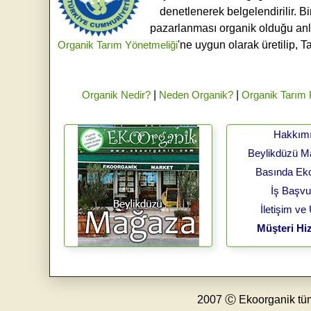
denetlenerek belgelendirilir. B
pazarlanması organik olduğu an
Organik Tarım Yönetmeliği
'ne uygun olarak üretilip, T
Organik Nedir?
|
Neden Organik?
|
Organik Tarım
Hakkım
Beylikdüzü 
Basında Ek
İş Başv
İletişim ve
Müşteri Hiz
2007 Ⓒ Ekoorganik tüm h