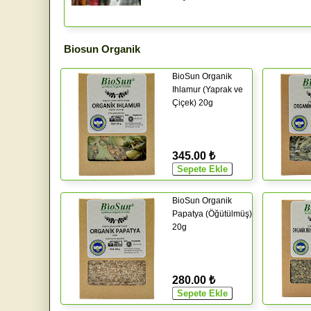
Biosun Organik
BioSun Organik
Ihlamur (Yaprak ve
Çiçek) 20g
345.00 ₺
BioSun Organik
Papatya (Öğütülmüş)
20g
280.00 ₺