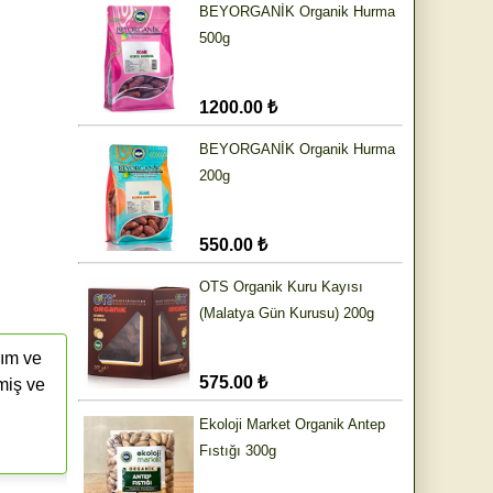
BEYORGANİK Organik Hurma
500g
1200.00 ₺
BEYORGANİK Organik Hurma
200g
550.00 ₺
OTS Organik Kuru Kayısı
(Malatya Gün Kurusu) 200g
rım ve
575.00 ₺
miş ve
Ekoloji Market Organik Antep
Fıstığı 300g