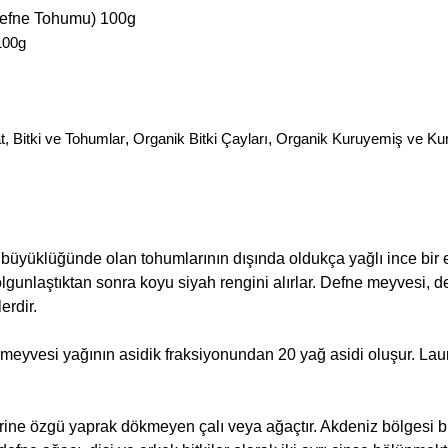
Defne Tohumu) 100g
100g
, Bitki ve Tohumlar
,
Organik Bitki Çayları
,
Organik Kuruyemiş ve Ku
 büyüklüğünde olan tohumlarının dışında oldukça yağlı ince bir 
lgunlaştıktan sonra koyu siyah rengini alırlar. Defne meyvesi, d
erdir.
eyvesi yağının asidik fraksiyonundan 20 yağ asidi oluşur. Laur
rine özgü yaprak dökmeyen çalı veya ağaçtır. Akdeniz bölgesi bi