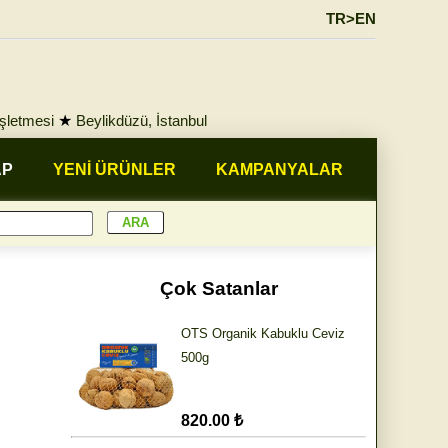
TR>EN
İşletmesi
★
Beylikdüzü, İstanbul
AP
YENİ ÜRÜNLER
KAMPANYALAR
Çok Satanlar
OTS Organik Kabuklu Ceviz
500g
820.00 ₺