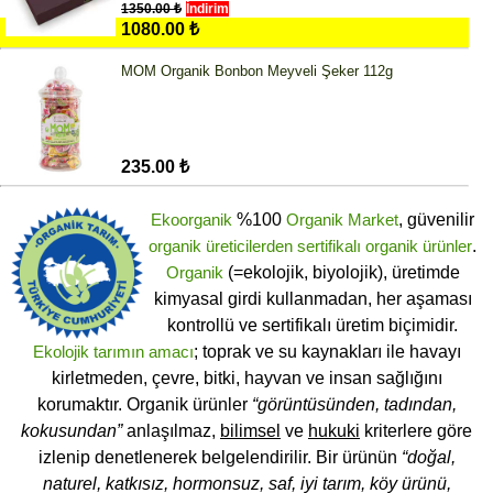
1350.00 ₺
İndirim
1080.00 ₺
MOM Organik Bonbon Meyveli Şeker 112g
235.00 ₺
Ekoorganik
%100
Organik Market
, güvenilir
organik üreticilerden
sertifikalı
organik ürünler
.
Organik
(=ekolojik, biyolojik), üretimde
kimyasal girdi kullanmadan, her aşaması
kontrollü ve sertifikalı üretim biçimidir.
Ekolojik tarımın amacı
; toprak ve su kaynakları ile havayı
kirletmeden, çevre, bitki, hayvan ve insan sağlığını
korumaktır. Organik ürünler
“görüntüsünden, tadından,
kokusundan”
anlaşılmaz,
bilimsel
ve
hukuki
kriterlere göre
izlenip denetlenerek belgelendirilir. Bir ürünün
“doğal,
naturel, katkısız, hormonsuz, saf, iyi tarım, köy ürünü,