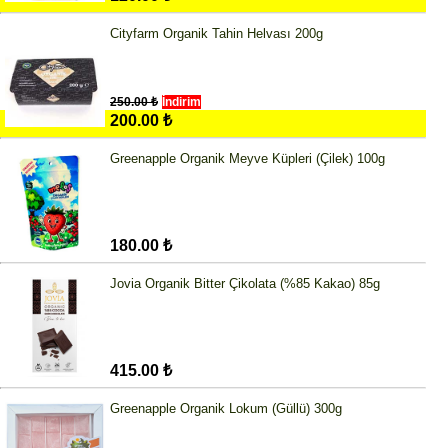
Cityfarm Organik Tahin Helvası 200g
250.00 ₺
İndirim
200.00 ₺
Greenapple Organik Meyve Küpleri (Çilek) 100g
180.00 ₺
Jovia Organik Bitter Çikolata (%85 Kakao) 85g
415.00 ₺
Greenapple Organik Lokum (Güllü) 300g