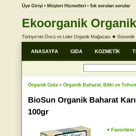
Üye Girişi
•
Müşteri Hizmetleri • Sık sorulan sorular
Ekoorganik Organik
Türkiye'nin Öncü ve Lider Organik Mağazası
★
Güvenilir 
ANASAYFA
GIDA
KOZMETİK
T
Organik Gıda
>
Organik Baharat, Bitki ve Tohu
BioSun Organik Baharat Karış
100gr
♥ Favorilere