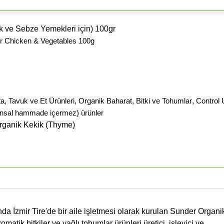
 ve Sebze Yemekleri için) 100gr
r Chicken & Vegetables 100g
, Tavuk ve Et Ürünleri
,
Organik Baharat, Bitki ve Tohumlar
,
Control 
nsal hammade içermez) ürünler
rganik Kekik (Thyme)
da İzmir Tire'de bir aile işletmesi olarak kurulan Sunder Organi
romatik bitkiler ve yağlı tohumlar ürünleri üretici, işleyici ve