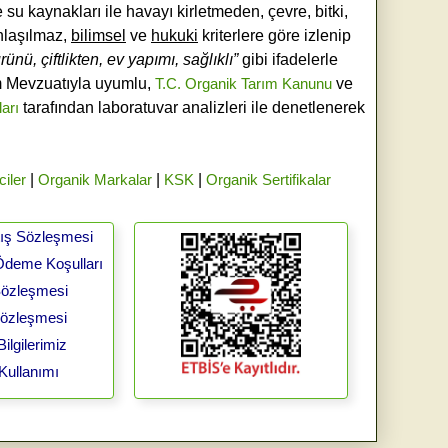
e su kaynakları ile havayı kirletmeden, çevre, bitki,
laşılmaz,
bilimsel
ve
hukuki
kriterlere göre izlenip
ünü, çiftlikten, ev yapımı, sağlıklı”
gibi ifadelerle
ım Mevzuatıyla uyumlu,
T.C. Organik Tarım Kanunu
ve
ları
tarafından laboratuvar analizleri ile denetlenerek
ciler
|
Organik Markalar
|
KSK
|
Organik Sertifikalar
tış Sözleşmesi
Ödeme Koşulları
 Sözleşmesi
Sözleşmesi
ilgilerimiz
Kullanımı