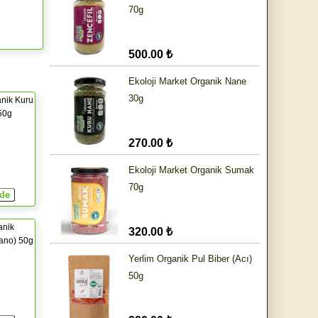
70g
500.00 ₺
Ekoloji Market Organik Nane
30g
nik Kuru
 50g
270.00 ₺
Ekoloji Market Organik Sumak
70g
anik
320.00 ₺
ano) 50g
Yerlim Organik Pul Biber (Acı)
50g