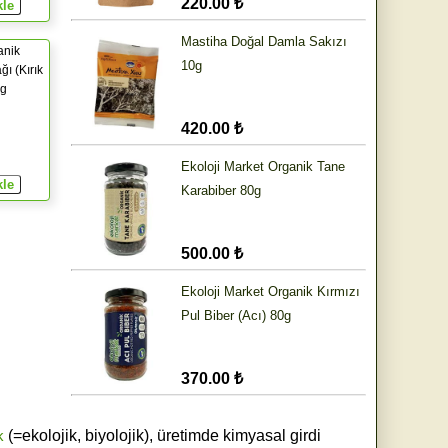
220.00 ₺
Mastiha Doğal Damla Sakızı
anik
10g
ğı (Kırık
0g
420.00 ₺
Ekoloji Market Organik Tane
Karabiber 80g
500.00 ₺
Ekoloji Market Organik Kırmızı
Pul Biber (Acı) 80g
370.00 ₺
k
(=ekolojik, biyolojik), üretimde kimyasal girdi