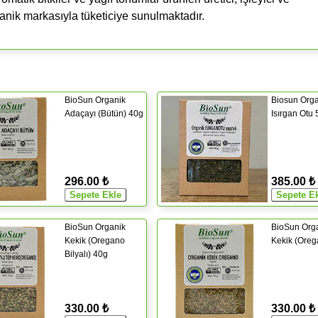
ganik markasıyla tüketiciye sunulmaktadır.
BioSun Organik
Biosun Orga
Adaçayı (Bütün) 40g
Isırgan Otu
296.00 ₺
385.00 ₺
BioSun Organik
BioSun Org
Kekik (Oregano
Kekik (Oreg
Bilyalı) 40g
330.00 ₺
330.00 ₺