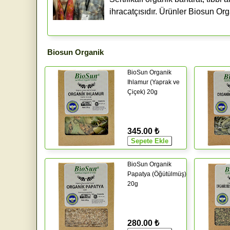
ihracatçısıdır. Ürünler Biosun Or
Biosun Organik
BioSun Organik
Ihlamur (Yaprak ve
Çiçek) 20g
345.00 ₺
BioSun Organik
Papatya (Öğütülmüş)
20g
280.00 ₺