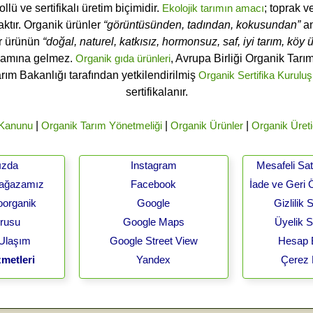
ü ve sertifikalı üretim biçimidir.
Ekolojik tarımın amacı
; toprak v
ktır. Organik ürünler
“görüntüsünden, tadından, kokusundan”
an
ir ürünün
“doğal, naturel, katkısız, hormonsuz, saf, iyi tarım, köy ür
lamına gelmez.
Organik gıda ürünleri
, Avrupa Birliği Organik Tar
arım Bakanlığı tarafından yetkilendirilmiş
Organik Sertifika Kuruluş
sertifikalanır.
 Kanunu
|
Organik Tarım Yönetmeliği
|
Organik Ürünler
|
Organik Üreti
ızda
Instagram
Mesafeli Sa
Mağazamız
Facebook
İade ve Geri 
oorganik
Google
Gizlilik
urusu
Google Maps
Üyelik 
 Ulaşım
Google Street View
Hesap B
metleri
Yandex
Çerez 