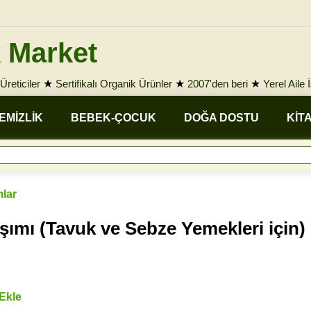
 Market
Üreticiler
★
Sertifikalı Organik Ürünler
★
2007'den beri
★
Yerel Aile 
EMİZLİK
BEBEK-ÇOCUK
DOĞA DOSTU
KİT
mlar
ımı (Tavuk ve Sebze Yemekleri için)
 Ekle