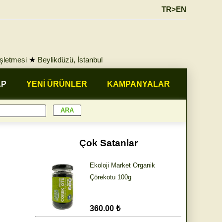
TR>EN
İşletmesi
★
Beylikdüzü, İstanbul
AP
YENİ ÜRÜNLER
KAMPANYALAR
Çok Satanlar
Ekoloji Market Organik
Çörekotu 100g
360.00 ₺