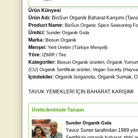
Ürün Künyesi
Ürün Adı:
BioSun Organik Baharat Karışımı (Tavuk
Product Name:
BioSun Organic Spice Seasoning Fo
Üretici:
Sunder Organik Gıda
Marka:
Biosun Organik
Menşei:
Yerli Üretim (Türkiye Menşeli)
Yöre:
İZMİR / Tire
Kategoriler:
Biosun Organik ürünleri
,
Organik Yumurta
(CU) Organik Sertifikalı ürünler
,
Vegan Society (Hayva
İçindekiler:
Organik Isırganotu, Organik Sumak, O
TAVUK YEMEKLERİ İÇİN BAHARAT KARIŞIMI
Üreticilerimizle Tanışın
Sunder Organik Gıda
Yavuz Suner tarafından 1989 yılın
Sertifikalı organik baharat, tıbbi a