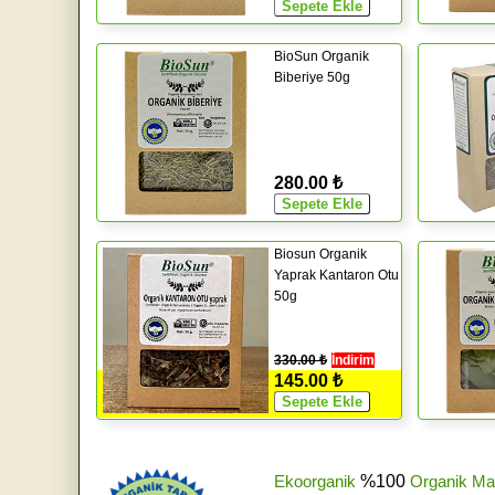
BioSun Organik
Biberiye 50g
280.00 ₺
Biosun Organik
Yaprak Kantaron Otu
50g
330.00 ₺
İndirim
145.00 ₺
Ekoorganik
%100
Organik Ma