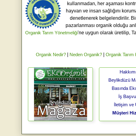
kullanmadan, her aşaması kontroll
hayvan ve insan sağlığını koruma
denetlenerek belgelendirilir. B
pazarlanması organik olduğu an
Organik Tarım Yönetmeliği
'ne uygun olarak üretilip, T
Organik Nedir?
|
Neden Organik?
|
Organik Tarım
Hakkım
Beylikdüzü 
Basında Ek
İş Başv
İletişim ve
Müşteri Hiz