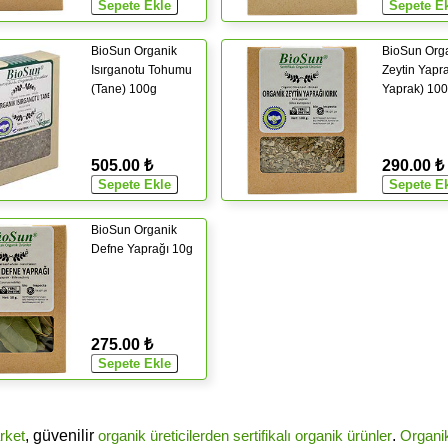
BioSun Organik
BioSun Org
Isırganotu Tohumu
Zeytin Yapra
(Tane) 100g
Yaprak) 10
505.00 ₺
290.00 ₺
BioSun Organik
Defne Yaprağı 10g
275.00 ₺
rket
, güvenilir
organik üreticilerden
sertifikalı
organik ürünler
.
Organi