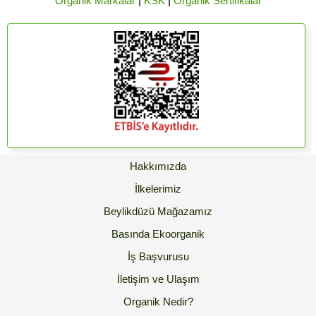
Organik Markalar
|
KSK
|
Organik Sertifikalar
Hakkımızda
İlkelerimiz
Beylikdüzü Mağazamız
Basında Ekoorganik
İş Başvurusu
İletişim ve Ulaşım
Organik Nedir?