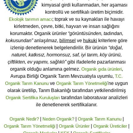
kimyasal girdi kullanmadan, her aşaması
kontrollü ve sertifikalı üretim biçimidir.
Ekolojik tarımın amacı
; toprak ve su kaynakları ile havayı
kirletmeden, çevre, bitki, hayvan ve insan sağlığını
korumaktır. Organik ürünler
“görüntüsünden, tadından,
kokusundan”
anlaşılmaz,
bilimsel
ve
hukuki
kriterlere göre
izlenip denetlenerek belgelendirilir. Bir ürünün
“doğal,
naturel, katkısız, hormonsuz, saf, iyi tarım, köy ürünü,
çiftlikten, ev yapımı, sağlıklı”
gibi ifadelerle pazarlanması
organik olduğu anlamına gelmez.
Organik gıda ürünleri
,
Avrupa Birliği Organik Tarım Mevzuatıyla uyumlu,
T.C.
Organik Tarım Kanunu
ve
Organik Tarım Yönetmeliği
'ne uygun
olarak üretilip, Tarım Bakanlığı tarafından yetkilendirilmiş
Organik Sertifika Kuruluşları
tarafından laboratuvar analizleri
ile denetlenerek sertifikalanır.
Organik Nedir?
|
Neden Organik?
|
Organik Tarım Kanunu
|
Organik Tarım Yönetmeliği
|
Organik Ürünler
|
Organik Üreticiler
|