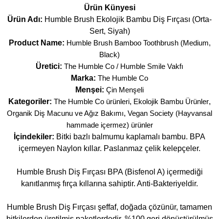
Ürün Künyesi
Ürün Adı:
Humble Brush Ekolojik Bambu Diş Fırçası (Orta-
Sert, Siyah)
Product Name:
Humble Brush Bamboo Toothbrush (Medium,
Black)
Üretici:
The Humble Co / Humble Smile Vakfı
Marka:
The Humble Co
Menşei:
Çin Menşeli
Kategoriler:
The Humble Co ürünleri
,
Ekolojik Bambu Ürünler
,
Organik Diş Macunu ve Ağız Bakımı
,
Vegan Society (Hayvansal
hammade içermez) ürünler
İçindekiler:
Bitki bazlı balmumu kaplamalı bambu. BPA
içermeyen Naylon kıllar. Paslanmaz çelik kelepçeler.
Humble Brush Diş Fırçası BPA (Bisfenol A) içermediği
kanıtlanmış fırça kıllarına sahiptir. Anti-Bakteriyeldir.
Humble Brush Diş Fırçası şeffaf, doğada çözünür, tamamen
bitkilerden üretilmiş paketlerdedir. %100 geri dönüştürülmüş