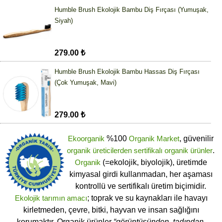
Humble Brush Ekolojik Bambu Diş Fırçası (Yumuşak,
Siyah)
279.00 ₺
Humble Brush Ekolojik Bambu Hassas Diş Fırçası
(Çok Yumuşak, Mavi)
279.00 ₺
Ekoorganik
%100
Organik Market
, güvenilir
organik üreticilerden
sertifikalı
organik ürünler
.
Organik
(=ekolojik, biyolojik), üretimde
kimyasal girdi kullanmadan, her aşaması
kontrollü ve sertifikalı üretim biçimidir.
Ekolojik tarımın amacı
; toprak ve su kaynakları ile havayı
kirletmeden, çevre, bitki, hayvan ve insan sağlığını
korumaktır. Organik ürünler
“görüntüsünden, tadından,