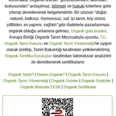
kokusundan”
anlaşılmaz,
bilimsel
ve
hukuki
kriterlere göre
izlenip denetlenerek belgelendirilir. Bir ürünün
“doğal,
naturel, katkısız, hormonsuz, saf, iyi tarım, köy ürünü,
çiftlikten, ev yapımı, sağlıklı”
gibi ifadelerle pazarlanması
organik olduğu anlamına gelmez.
Organik gıda ürünleri
,
Avrupa Birliği Organik Tarım Mevzuatıyla uyumlu,
T.C.
Organik Tarım Kanunu
ve
Organik Tarım Yönetmeliği
'ne uygun
olarak üretilip, Tarım Bakanlığı tarafından yetkilendirilmiş
Organik Sertifika Kuruluşları
tarafından laboratuvar analizleri
ile denetlenerek sertifikalanır.
Organik Nedir?
|
Neden Organik?
|
Organik Tarım Kanunu
|
Organik Tarım Yönetmeliği
|
Organik Ürünler
|
Organik Üreticiler
|
Organik Markalar
|
KSK
|
Organik Sertifikalar