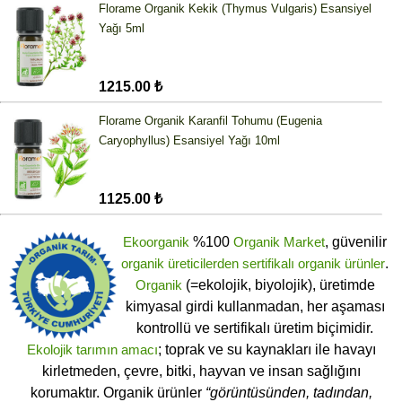
Florame Organik Kekik (Thymus Vulgaris) Esansiyel
Yağı 5ml
1215.00 ₺
Florame Organik Karanfil Tohumu (Eugenia
Caryophyllus) Esansiyel Yağı 10ml
1125.00 ₺
Ekoorganik
%100
Organik Market
, güvenilir
organik üreticilerden
sertifikalı
organik ürünler
.
Organik
(=ekolojik, biyolojik), üretimde
kimyasal girdi kullanmadan, her aşaması
kontrollü ve sertifikalı üretim biçimidir.
Ekolojik tarımın amacı
; toprak ve su kaynakları ile havayı
kirletmeden, çevre, bitki, hayvan ve insan sağlığını
korumaktır. Organik ürünler
“görüntüsünden, tadından,