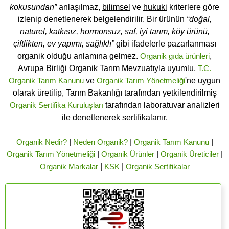
kokusundan”
anlaşılmaz,
bilimsel
ve
hukuki
kriterlere göre
izlenip denetlenerek belgelendirilir. Bir ürünün
“doğal,
naturel, katkısız, hormonsuz, saf, iyi tarım, köy ürünü,
çiftlikten, ev yapımı, sağlıklı”
gibi ifadelerle pazarlanması
organik olduğu anlamına gelmez.
Organik gıda ürünleri
,
Avrupa Birliği Organik Tarım Mevzuatıyla uyumlu,
T.C.
Organik Tarım Kanunu
ve
Organik Tarım Yönetmeliği
'ne uygun
olarak üretilip, Tarım Bakanlığı tarafından yetkilendirilmiş
Organik Sertifika Kuruluşları
tarafından laboratuvar analizleri
ile denetlenerek sertifikalanır.
Organik Nedir?
|
Neden Organik?
|
Organik Tarım Kanunu
|
Organik Tarım Yönetmeliği
|
Organik Ürünler
|
Organik Üreticiler
|
Organik Markalar
|
KSK
|
Organik Sertifikalar