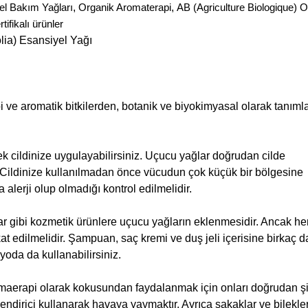
el Bakım Yağları
,
Organik Aromaterapi
,
AB (Agriculture Biologique) 
ifikalı ürünler
lia) Esansiyel Yağı
bbi ve aromatik bitkilerden, botanik ve biyokimyasal olarak tanım
erek cildinize uygulayabilirsiniz. Uçucu yağlar doğrudan cilde
r. Cildinize kullanılmadan önce vücudun çok küçük bir bölgesine
lerji olup olmadığı kontrol edilmelidir.
lar gibi kozmetik ürünlere uçucu yağların eklenmesidir. Ancak h
t edilmelidir. Şampuan, saç kremi ve duş jeli içerisine birkaç 
oda da kullanabilirsiniz.
omaerapi olarak kokusundan faydalanmak için onları doğrudan 
ndirici kullanarak havaya yaymaktır. Ayrıca şakaklar ve bilekle