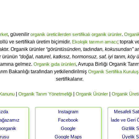
rket
, güvenilir
organik üreticilerden
sertifikalı
organik ürünler
.
Organi
ü ve sertifikalı üretim biçimidir.
Ekolojik tarımın amacı
; toprak v
ktır. Organik ürünler
“görüntüsünden, tadından, kokusundan”
an
ir ürünün
“doğal, naturel, katkısız, hormonsuz, saf, iyi tarım, köy ür
lamına gelmez.
Organik gıda ürünleri
, Avrupa Birliği Organik Tar
arım Bakanlığı tarafından yetkilendirilmiş
Organik Sertifika Kuruluş
sertifikalanır.
 Kanunu
|
Organik Tarım Yönetmeliği
|
Organik Ürünler
|
Organik Üreti
ızda
Instagram
Mesafeli Sa
Mağazamız
Facebook
İade ve Geri 
oorganik
Google
Gizlilik
urusu
Google Maps
Üyelik 