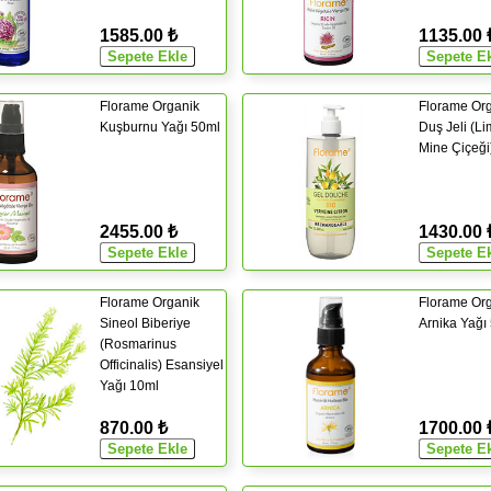
1585.00 ₺
1135.00 
Florame Organik
Florame Or
Kuşburnu Yağı 50ml
Duş Jeli (L
Mine Çiçeği
2455.00 ₺
1430.00 
Florame Organik
Florame Or
Sineol Biberiye
Arnika Yağı
(Rosmarinus
Officinalis) Esansiyel
Yağı 10ml
870.00 ₺
1700.00 