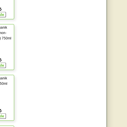
₺
ganik
imon-
) 750ml
₺
ganik
 50ml
₺