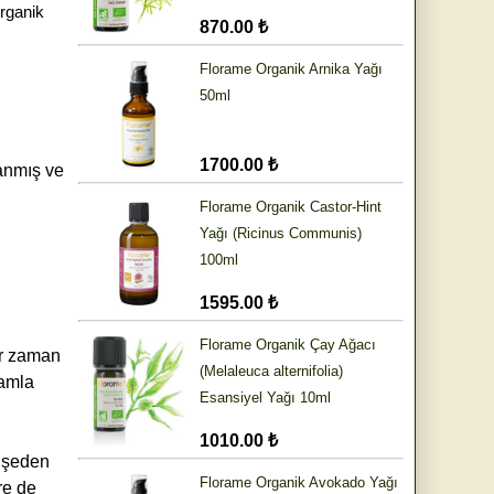
Organik
870.00 ₺
Florame Organik Arnika Yağı
50ml
1700.00 ₺
lanmış ve
Florame Organik Castor-Hint
Yağı (Ricinus Communis)
100ml
1595.00 ₺
Florame Organik Çay Ağacı
er zaman
(Melaleuca alternifolia)
damla
Esansiyel Yağı 10ml
1010.00 ₺
şişeden
Florame Organik Avokado Yağı
re de