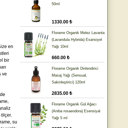
50ml
1330.00 ₺
Florame Organik Melez Lavanta
(Lavandula Hybrida) Esansiyel
Size en
Yağı 10ml
tleri
660.00 ₺
l bir
anan
Florame Organik Dinlendirici
ş ve
Masaj Yağı (Sensual,
Sakinleştirici) 120ml
2835.00 ₺
lde
rame,
Florame Organik Gül Ağacı
analiz
(Aniba rosaeodora) Esensiyal
 ölçer.
Yağı 5 ml
orame, su