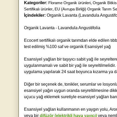
Kategoriler:
Florame Organik ürünleri
,
Organik Bitkis
Sertifikalı ürünler
,
EU (Avrupa Birliği) Organik Tarım Sert
İçindekiler:
Organik Lavanta (Lavandula Angustifo
Organik Lavanta - Lavandula Angustifolia
Ecocert sertifikalı organik tarımdan elde edilen tı
test edilmiş %100 saf ve organik Esansiyel yağ
Esansiyel yağları bir taşıyıcı sabit yağ ile seyrelt
uygulanmamalı ve sabit bir yağ ile seyreltilmelidi
uygulama yapılarak 24 saat boyunca kızarma ya da a
Diğer bir seçenek de, tonikler, serumlar ve losyon
esansiyel yağın uygun oranda seyreltilmesine dikka
uçucu yağ eklemek suretiyle esansiyel yağları bany
Esansiyel yağları kullanmanın en yaygın yolu, Ar
veya bir
difüzör (elektrikli hava yayıcı)
veya nemle