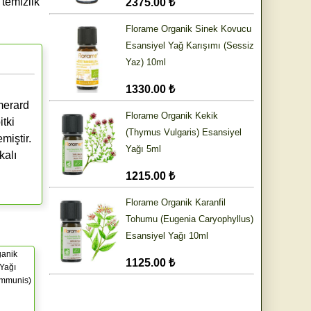
 temizlik
2375.00 ₺
Florame Organik Sinek Kovucu
Esansiyel Yağ Karışımı (Sessiz
Yaz) 10ml
1330.00 ₺
merard
Florame Organik Kekik
tki
(Thymus Vulgaris) Esansiyel
miştir.
Yağı 5ml
kalı
1215.00 ₺
Florame Organik Karanfil
Tohumu (Eugenia Caryophyllus)
Esansiyel Yağı 10ml
ganik
1125.00 ₺
 Yağı
ommunis)