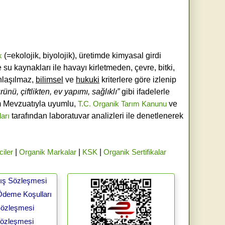
k
(=ekolojik, biyolojik), üretimde kimyasal girdi
e su kaynakları ile havayı kirletmeden, çevre, bitki,
laşılmaz,
bilimsel
ve
hukuki
kriterlere göre izlenip
ünü, çiftlikten, ev yapımı, sağlıklı”
gibi ifadelerle
ım Mevzuatıyla uyumlu,
T.C. Organik Tarım Kanunu
ve
ları
tarafından laboratuvar analizleri ile denetlenerek
ciler
|
Organik Markalar
|
KSK
|
Organik Sertifikalar
tış Sözleşmesi
Ödeme Koşulları
 Sözleşmesi
Sözleşmesi