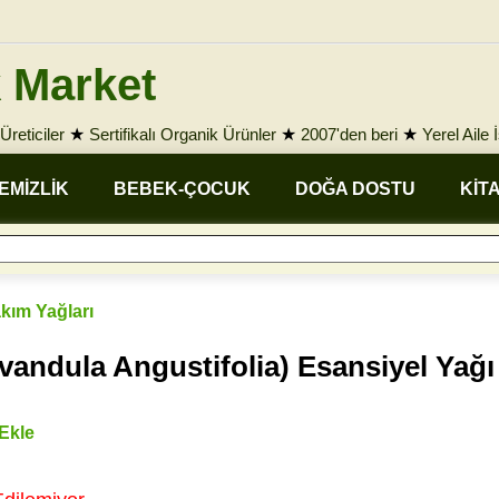
 Market
Üreticiler
★
Sertifikalı Organik Ürünler
★
2007'den beri
★
Yerel Aile 
EMİZLİK
BEBEK-ÇOCUK
DOĞA DOSTU
KİT
akım Yağları
vandula Angustifolia) Esansiyel Yağı
 Ekle