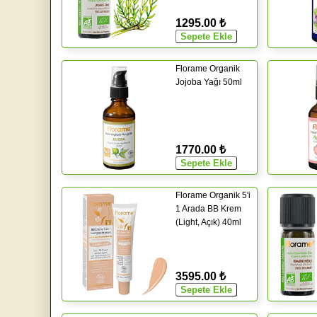
1295.00 ₺
Florame Organik
Jojoba Yağı 50ml
1770.00 ₺
Florame Organik 5'i
1 Arada BB Krem
(Light, Açık) 40ml
3595.00 ₺