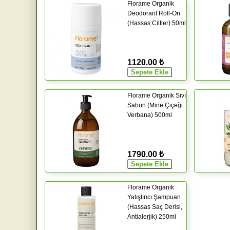
Florame Organik
Deodorant Roll-On
(Hassas Ciltler) 50ml
1120.00 ₺
Florame Organik Sıvı
Sabun (Mine Çiçeği
Verbana) 500ml
1790.00 ₺
Florame Organik
Yatıştırıcı Şampuan
(Hassas Saç Derisi,
Antialerjik) 250ml