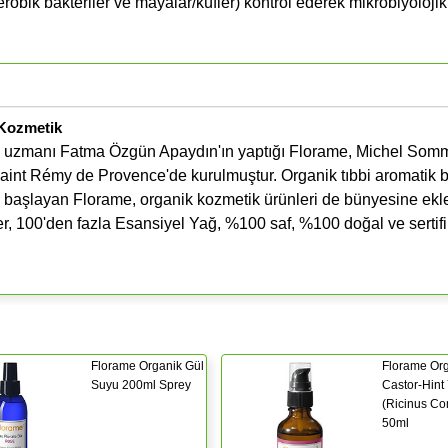
robik bakteriler ve mayalar/küfler) kontrol ederek mikrobiyolojik
 Kozmetik
api uzmanı Fatma Özgün Apaydın'ın yaptığı Florame, Michel Som
aint Rémy de Provence'de kurulmuştur. Organik tıbbi aromatik bi
le başlayan Florame, organik kozmetik ürünleri de bünyesine ekle
der, 100'den fazla Esansiyel Yağ, %100 saf, %100 doğal ve sertifi
Florame Organik Gül
Florame Or
Suyu 200ml Sprey
Castor-Hint
(Ricinus C
50ml