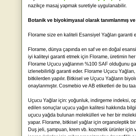
nazikçe masaj yapmak suretiyle uygulanabilir.
Botanik ve biyokimyasal olarak tanımlanmış ve t
Florame size en kaliteli Esansiyel Yağları garanti
Florame, dünya çapında en saf ve en doğal esansiyel
iyi kaliteyi garanti etmek için Florame, üretimin he
Florame Uçucu yağlarının %100 SAF olduğunu gara
izlenebilirliği garanti eder. Florame Uçucu Yağları
bitkilerden yapılır. Bitkisel ve Uçucu Yağların bi
onaylanmıştır. Cosmebio ve AB etiketleri de bu ta
Uçucu Yağlar için: yoğunluk, indirgeme indeksi, opt
edilen sonuçlar uçucu yağın kalitesi hakkında bilgi
uçucu yağda bulunan molekülleri ve her bir molekül
yapar. Florame, bitkisel yağlar için organoleptik bi
Duş jeli, şampuan, krem ​​vb. kozmetik ürünler için