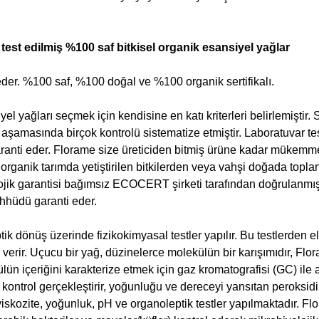
est edilmiş %100 saf bitkisel organik esansiyel yağlar
 eder. %100 saf, %100 doğal ve %100 organik sertifikalı.
 yağları seçmek için kendisine en katı kriterleri belirlemiştir. 
r aşamasında birçok kontrolü sistematize etmiştir. Laboratuvar tes
nti eder. Florame size üreticiden bitmiş ürüne kadar mükemme
, organik tarımda yetiştirilen bitkilerden veya vahşi doğada topl
yolojik garantisi bağımsız ECOCERT şirketi tarafından doğrulanmı
ahhüdü garanti eder.
ik dönüş üzerinde fizikokimyasal testler yapılır. Bu testlerden e
 verir. Uçucu bir yağ, düzinelerce molekülün bir karışımıdır, Flo
ün içeriğini karakterize etmek için gaz kromatografisi (GC) ile 
r kontrol gerçekleştirir, yoğunluğu ve dereceyi yansıtan peroksidi
 viskozite, yoğunluk, pH ve organoleptik testler yapılmaktadır. Fl