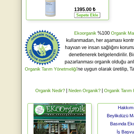
1395.00 ₺
Ekoorganik
%100
Organik Ma
kullanmadan, her aşaması kontroll
hayvan ve insan sağlığını koruma
denetlenerek belgelendirilir. B
pazarlanması organik olduğu an
Organik Tarım Yönetmeliği
'ne uygun olarak üretilip, T
Organik Nedir?
|
Neden Organik?
|
Organik Tarım
Hakkım
Beylikdüzü 
Basında Ek
İş Başv