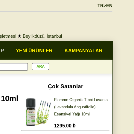
TR>EN
İşletmesi
★
Beylikdüzü, İstanbul
AP
YENİ ÜRÜNLER
KAMPANYALAR
Çok Satanlar
 10ml
Florame Organik Tıbbi Lavanta
(Lavandula Angustifolia)
Esansiyel Yağı 10ml
1295.00 ₺