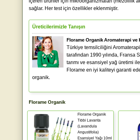
içeren ürünler için mikroorganizmaları (mezofilik ae
sağlar. Her test için özellikler eklenmiştir.
Üreticilerimizle Tanışın
Florame Organik Aromaterapi ve
Türkiye temsilciliğini Aromater
tarafından 1990 yılında, Fransa S
tarımı ve esansiyel yağ üretimi i
Florame en iyi kaliteyi garanti e
organik.
Florame Organik
Florame Organik
Tıbbi Lavanta
(Lavandula
Angustifolia)
Esansiyel Yağı 10ml