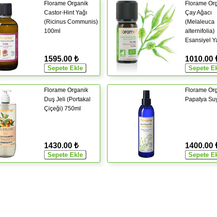
Florame Organik
Florame Or
Castor-Hint Yağı
Çay Ağacı
(Ricinus Communis)
(Melaleuca
100ml
alternifolia)
Esansiyel Y
1595.00 ₺
1010.00 
Florame Organik
Florame Or
Duş Jeli (Portakal
Papatya Su
Çiçeği) 750ml
1430.00 ₺
1400.00 