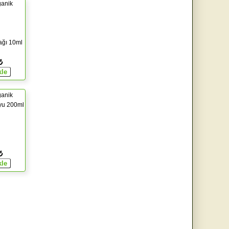
ganik
ağı 10ml
₺
ganik
yu 200ml
₺