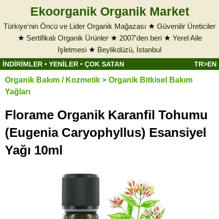
Ekoorganik Organik Market
Türkiye'nin Öncü ve Lider Organik Mağazası
★
Güvenilir Üreticiler
★
Sertifikalı Organik Ürünler
★
2007'den beri
★
Yerel Aile
İşletmesi
★
Beylikdüzü, İstanbul
İNDİRİMLER
•
YENİLER
•
ÇOK SATAN
TR>EN
Organik Bakım / Kozmetik
>
Organik Bitkisel Bakım
Yağları
Florame Organik Karanfil Tohumu
(Eugenia Caryophyllus) Esansiyel
Yağı 10ml