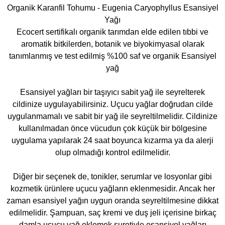
Organik Karanfil Tohumu - Eugenia Caryophyllus Esansiyel
Yağı
Ecocert sertifikalı organik tarımdan elde edilen tıbbi ve
aromatik bitkilerden, botanik ve biyokimyasal olarak
tanımlanmış ve test edilmiş %100 saf ve organik Esansiyel
yağ
Esansiyel yağları bir taşıyıcı sabit yağ ile seyrelterek
cildinize uygulayabilirsiniz. Uçucu yağlar doğrudan cilde
uygulanmamalı ve sabit bir yağ ile seyreltilmelidir. Cildinize
kullanılmadan önce vücudun çok küçük bir bölgesine
uygulama yapılarak 24 saat boyunca kızarma ya da alerji
olup olmadığı kontrol edilmelidir.
Diğer bir seçenek de, tonikler, serumlar ve losyonlar gibi
kozmetik ürünlere uçucu yağların eklenmesidir. Ancak her
zaman esansiyel yağın uygun oranda seyreltilmesine dikkat
edilmelidir. Şampuan, saç kremi ve duş jeli içerisine birkaç
damla uçucu yağ eklemek suretiyle esansiyel yağları