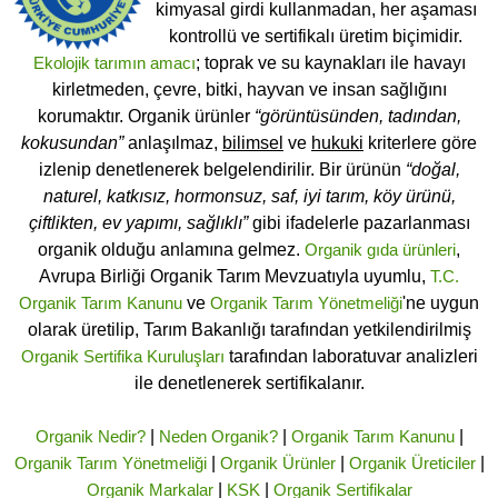
kimyasal girdi kullanmadan, her aşaması
kontrollü ve sertifikalı üretim biçimidir.
Ekolojik tarımın amacı
; toprak ve su kaynakları ile havayı
kirletmeden, çevre, bitki, hayvan ve insan sağlığını
korumaktır. Organik ürünler
“görüntüsünden, tadından,
kokusundan”
anlaşılmaz,
bilimsel
ve
hukuki
kriterlere göre
izlenip denetlenerek belgelendirilir. Bir ürünün
“doğal,
naturel, katkısız, hormonsuz, saf, iyi tarım, köy ürünü,
çiftlikten, ev yapımı, sağlıklı”
gibi ifadelerle pazarlanması
organik olduğu anlamına gelmez.
Organik gıda ürünleri
,
Avrupa Birliği Organik Tarım Mevzuatıyla uyumlu,
T.C.
Organik Tarım Kanunu
ve
Organik Tarım Yönetmeliği
'ne uygun
olarak üretilip, Tarım Bakanlığı tarafından yetkilendirilmiş
Organik Sertifika Kuruluşları
tarafından laboratuvar analizleri
ile denetlenerek sertifikalanır.
Organik Nedir?
|
Neden Organik?
|
Organik Tarım Kanunu
|
Organik Tarım Yönetmeliği
|
Organik Ürünler
|
Organik Üreticiler
|
Organik Markalar
|
KSK
|
Organik Sertifikalar