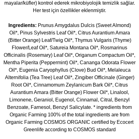
mayalar/küfler) kontrol ederek mikrobiyolojik temizlik sağlar.
Her test için özellikler eklenmiştir.
Ingredients:
Prunus Amygdalus Dulcis (Sweet Almond)
Oil*, Pinus Sylvestris Leaf Oil*, Citrus Aurantium Amara
(Bitter Orange) Leaf/Twig Oil*, Thymus Vulgaris (Thyme)
Flower/Leaf Oil*, Satureia Montana Oil*, Rosmarinus
Officinalis (Rosemary) Leaf Oil*, Origanum Compactum Oil*,
Mentha Piperita (Peppermint) Oil*, Cananga Odorata Flower
Oil*, Eugenia Caryophyllus (Clove) Bud Oil*, Melaleuca
Alternifolia (Tea Tree) Leaf Oil*, Zingiber Officinale (Ginger)
Root Oil*, Cinnamomum Zeylanicum Bark Oil*, Citrus
Aurantium Amara (Bitter Orange) Flower Oil*, Linalool,
Limonene, Geraniol, Eugenol, Cinnamal, Citral, Benzyl
Benzoate, Farnesol, Benzyl Salicylate. * ingredients from
Organic Farming 100% of the total ingredients are from
Organic Farming COSMOS ORGANIC certified by Ecocert
Greenlife according to COSMOS standard