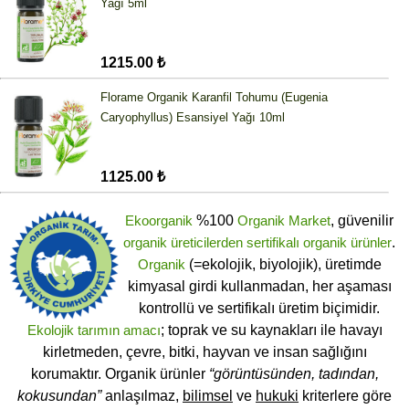
Yağı 5ml
1215.00 ₺
Florame Organik Karanfil Tohumu (Eugenia
Caryophyllus) Esansiyel Yağı 10ml
1125.00 ₺
Ekoorganik
%100
Organik Market
, güvenilir
organik üreticilerden
sertifikalı
organik ürünler
.
Organik
(=ekolojik, biyolojik), üretimde
kimyasal girdi kullanmadan, her aşaması
kontrollü ve sertifikalı üretim biçimidir.
Ekolojik tarımın amacı
; toprak ve su kaynakları ile havayı
kirletmeden, çevre, bitki, hayvan ve insan sağlığını
korumaktır. Organik ürünler
“görüntüsünden, tadından,
kokusundan”
anlaşılmaz,
bilimsel
ve
hukuki
kriterlere göre