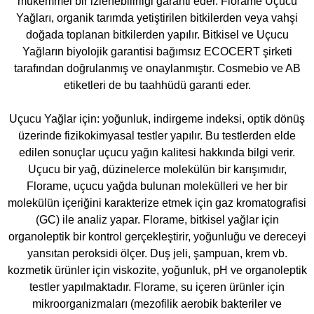
mükemmel bir izlenebilirliği garanti eder. Florame Uçucu
Yağları, organik tarımda yetiştirilen bitkilerden veya vahşi
doğada toplanan bitkilerden yapılır. Bitkisel ve Uçucu
Yağların biyolojik garantisi bağımsız ECOCERT şirketi
tarafından doğrulanmış ve onaylanmıştır. Cosmebio ve AB
etiketleri de bu taahhüdü garanti eder.
Uçucu Yağlar için: yoğunluk, indirgeme indeksi, optik dönüş
üzerinde fizikokimyasal testler yapılır. Bu testlerden elde
edilen sonuçlar uçucu yağın kalitesi hakkında bilgi verir.
Uçucu bir yağ, düzinelerce molekülün bir karışımıdır,
Florame, uçucu yağda bulunan molekülleri ve her bir
molekülün içeriğini karakterize etmek için gaz kromatografisi
(GC) ile analiz yapar. Florame, bitkisel yağlar için
organoleptik bir kontrol gerçekleştirir, yoğunluğu ve dereceyi
yansıtan peroksidi ölçer. Duş jeli, şampuan, krem ​​vb.
kozmetik ürünler için viskozite, yoğunluk, pH ve organoleptik
testler yapılmaktadır. Florame, su içeren ürünler için
mikroorganizmaları (mezofilik aerobik bakteriler ve