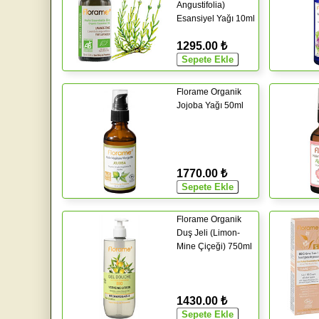
Angustifolia)
Esansiyel Yağı 10ml
1295.00 ₺
Florame Organik
Jojoba Yağı 50ml
1770.00 ₺
Florame Organik
Duş Jeli (Limon-
Mine Çiçeği) 750ml
1430.00 ₺