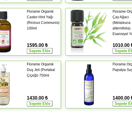
Florame Organik
Florame Or
Castor-Hint Yağı
Çay Ağacı
(Ricinus Communis)
(Melaleuca
100ml
alternifolia)
Esansiyel Y
1595.00 ₺
1010.00 
Florame Organik
Florame Or
Duş Jeli (Portakal
Papatya Su
Çiçeği) 750ml
1430.00 ₺
1400.00 