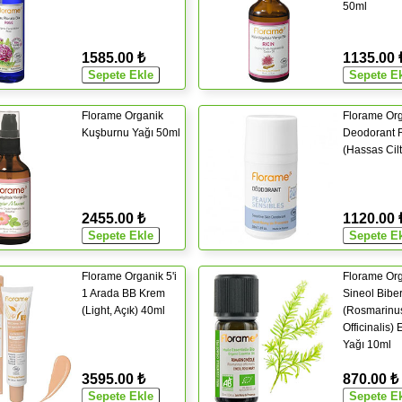
50ml
1585.00 ₺
1135.00 
Florame Organik
Florame Or
Kuşburnu Yağı 50ml
Deodorant 
(Hassas Cilt
2455.00 ₺
1120.00 
Florame Organik 5'i
Florame Or
1 Arada BB Krem
Sineol Bibe
(Light, Açık) 40ml
(Rosmarinu
Officinalis)
Yağı 10ml
3595.00 ₺
870.00 ₺