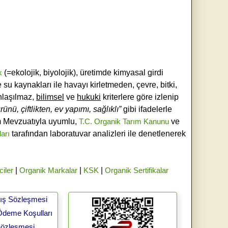
k
(=ekolojik, biyolojik), üretimde kimyasal girdi
e su kaynakları ile havayı kirletmeden, çevre, bitki,
laşılmaz,
bilimsel
ve
hukuki
kriterlere göre izlenip
ünü, çiftlikten, ev yapımı, sağlıklı”
gibi ifadelerle
ım Mevzuatıyla uyumlu,
T.C. Organik Tarım Kanunu
ve
ları
tarafından laboratuvar analizleri ile denetlenerek
ciler
|
Organik Markalar
|
KSK
|
Organik Sertifikalar
tış Sözleşmesi
Ödeme Koşulları
 Sözleşmesi