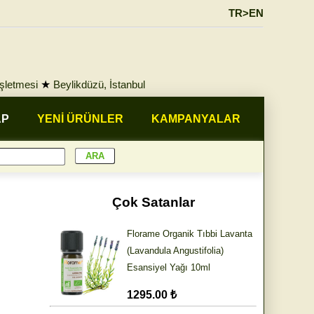
TR>EN
İşletmesi
★
Beylikdüzü, İstanbul
AP
YENİ ÜRÜNLER
KAMPANYALAR
Çok Satanlar
Florame Organik Tıbbi Lavanta
(Lavandula Angustifolia)
Esansiyel Yağı 10ml
1295.00 ₺