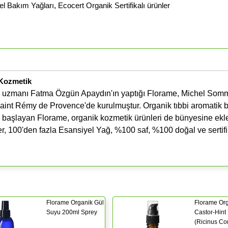
el Bakım Yağları
,
Ecocert Organik Sertifikalı ürünler
 Kozmetik
api uzmanı Fatma Özgün Apaydın'ın yaptığı Florame, Michel Som
aint Rémy de Provence'de kurulmuştur. Organik tıbbi aromatik bi
le başlayan Florame, organik kozmetik ürünleri de bünyesine ekle
der, 100'den fazla Esansiyel Yağ, %100 saf, %100 doğal ve sertifi
Florame Organik Gül
Florame Or
Suyu 200ml Sprey
Castor-Hint
(Ricinus C