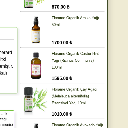
870.00 ₺
Florame Organik Arnika Yağı
50ml
1700.00 ₺
merard
Florame Organik Castor-Hint
tki
Yağı (Ricinus Communis)
miştir.
100ml
kalı
1595.00 ₺
Florame Organik Çay Ağacı
(Melaleuca alternifolia)
Esansiyel Yağı 10ml
ganik
1010.00 ₺
 Yağı
ommunis)
Florame Organik Avokado Yağı