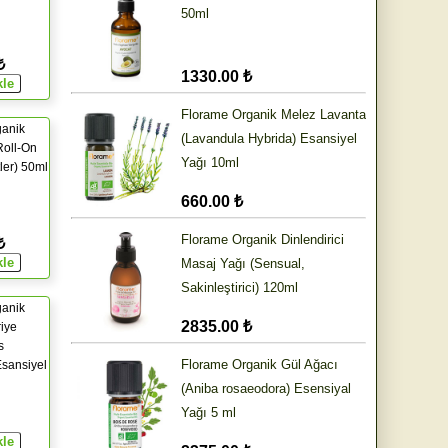
50ml
₺
1330.00 ₺
Florame Organik Melez Lavanta
ganik
(Lavandula Hybrida) Esansiyel
Roll-On
Yağı 10ml
ler) 50ml
660.00 ₺
Florame Organik Dinlendirici
₺
Masaj Yağı (Sensual,
Sakinleştirici) 120ml
ganik
2835.00 ₺
riye
s
Florame Organik Gül Ağacı
 Esansiyel
(Aniba rosaeodora) Esensiyal
Yağı 5 ml