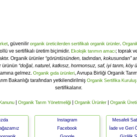
rket
, güvenilir
organik üreticilerden
sertifikalı
organik ürünler
.
Organi
ü ve sertifikalı üretim biçimidir.
Ekolojik tarımın amacı
; toprak v
ktır. Organik ürünler
“görüntüsünden, tadından, kokusundan”
an
ir ürünün
“doğal, naturel, katkısız, hormonsuz, saf, iyi tarım, köy ür
lamına gelmez.
Organik gıda ürünleri
, Avrupa Birliği Organik Tar
arım Bakanlığı tarafından yetkilendirilmiş
Organik Sertifika Kuruluş
sertifikalanır.
 Kanunu
|
Organik Tarım Yönetmeliği
|
Organik Ürünler
|
Organik Üreti
ızda
Instagram
Mesafeli Sa
Mağazamız
Facebook
İade ve Geri 
oorganik
Google
Gizlilik