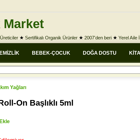
 Market
Üreticiler
★
Sertifikalı Organik Ürünler
★
2007'den beri
★
Yerel Aile 
EMİZLİK
BEBEK-ÇOCUK
DOĞA DOSTU
KİT
akım Yağları
oll-On Başlıklı 5ml
 Ekle