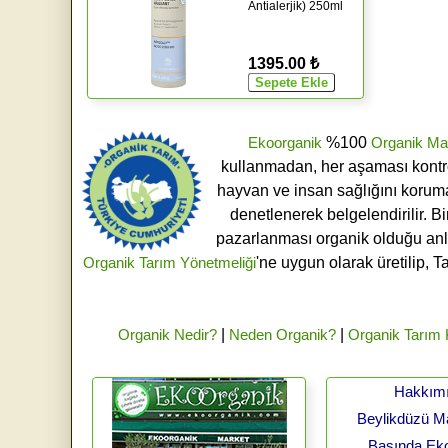
Antialerjik) 250ml
1395.00 ₺
Ekoorganik
%100
Organik Ma
kullanmadan, her aşaması kontroll
hayvan ve insan sağlığını koruma
denetlenerek belgelendirilir. B
pazarlanması organik olduğu an
Organik Tarım Yönetmeliği
'ne uygun olarak üretilip, T
Organik Nedir?
|
Neden Organik?
|
Organik Tarım
Hakkım
Beylikdüzü 
Basında Ek