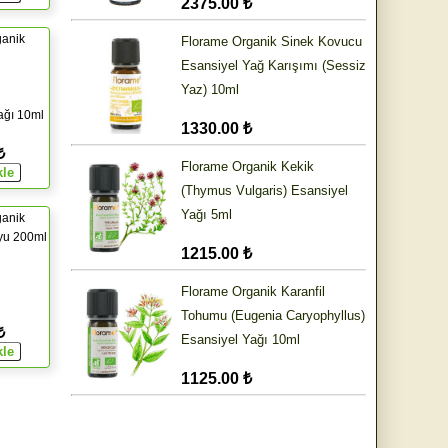
2375.00 ₺
ganik
Florame Organik Sinek Kovucu
Esansiyel Yağ Karışımı (Sessiz
Yaz) 10ml
ağı 10ml
1330.00 ₺
₺
Florame Organik Kekik
(Thymus Vulgaris) Esansiyel
Yağı 5ml
ganik
yu 200ml
1215.00 ₺
Florame Organik Karanfil
Tohumu (Eugenia Caryophyllus)
₺
Esansiyel Yağı 10ml
1125.00 ₺